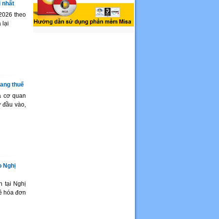
 nhất
2026 theo
 lại
rang thuế
a cơ quan
ử đầu vào,
o Nghị
 tại Nghị
ề hóa đơn