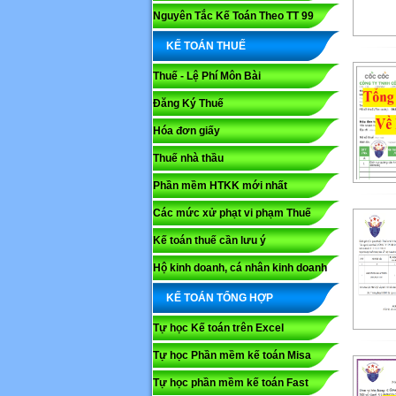
Nguyên Tắc Kế Toán Theo TT 99
KẾ TOÁN THUẾ
Thuế - Lệ Phí Môn Bài
Đăng Ký Thuế
Hóa đơn giấy
Thuế nhà thầu
Phần mềm HTKK mới nhất
Các mức xử phạt vi phạm Thuế
Kế toán thuế cần lưu ý
Hộ kinh doanh, cá nhân kinh doanh
KẾ TOÁN TỔNG HỢP
Tự học Kế toán trên Excel
Tự học Phần mềm kế toán Misa
Tự học phần mềm kế toán Fast