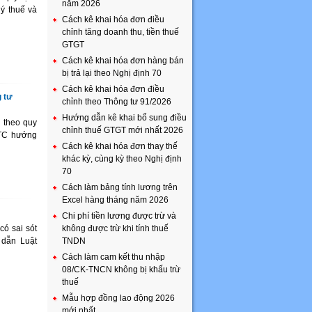
năm 2026
ý thuế và
Cách kê khai hóa đơn điều
chỉnh tăng doanh thu, tiền thuế
GTGT
Cách kê khai hóa đơn hàng bán
bị trả lại theo Nghị định 70
Cách kê khai hóa đơn điều
 tư
chỉnh theo Thông tư 91/2026
Hướng dẫn kê khai bổ sung điều
 theo quy
chỉnh thuế GTGT mới nhất 2026
BTC hướng
Cách kê khai hóa đơn thay thế
khác kỳ, cùng kỳ theo Nghị định
70
Cách làm bảng tính lương trên
Excel hàng tháng năm 2026
Chi phí tiền lương được trừ và
ó sai sót
không được trừ khi tính thuế
 dẫn Luật
TNDN
Cách làm cam kết thu nhập
08/CK-TNCN không bị khấu trừ
thuế
Mẫu hợp đồng lao động 2026
mới nhất