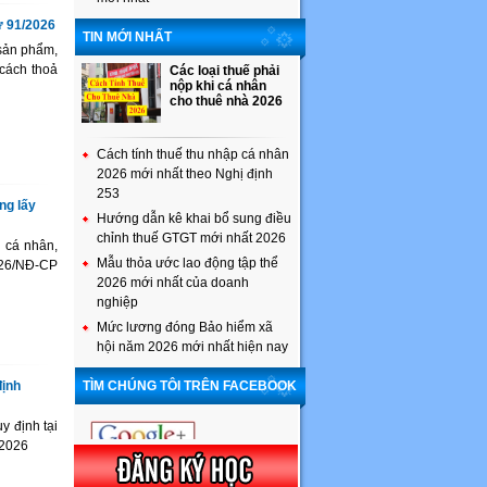
ư 91/2026
TIN MỚI NHẤT
sản phẩm,
cách thoả
Các loại thuế phải
nộp khi cá nhân
cho thuê nhà 2026
Cách tính thuế thu nhập cá nhân
2026 mới nhất theo Nghị định
253
ng lấy
Hướng dẫn kê khai bổ sung điều
chỉnh thuế GTGT mới nhất 2026
 cá nhân,
Mẫu thỏa ước lao động tập thể
026/NĐ-CP
2026 mới nhất của doanh
nghiệp
Mức lương đóng Bảo hiểm xã
hội năm 2026 mới nhất hiện nay
định
TÌM CHÚNG TÔI TRÊN FACEBOOK
y định tại
/2026