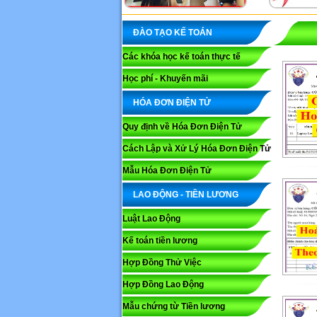
ĐÀO TẠO KẾ TOÁN
Các khóa học kế toán thực tế
Học phí - Khuyến mãi
HÓA ĐƠN ĐIỆN TỬ
Quy định về Hóa Đơn Điện Tử
Cách Lập và Xử Lý Hóa Đơn Điện Tử
Mẫu Hóa Đơn Điện Tử
LAO ĐỘNG - TIỀN LƯƠNG
Luật Lao Động
Kế toán tiền lương
Hợp Đồng Thử Việc
Hợp Đồng Lao Động
Mẫu chứng từ Tiền lương