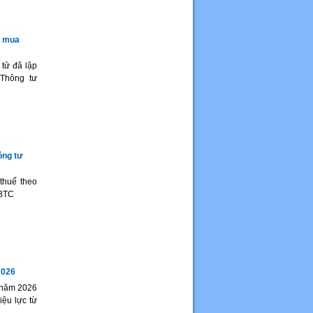
i mua
tử đã lập
 Thông tư
ông tư
thuế theo
-BTC
2026
t năm 2026
ệu lực từ