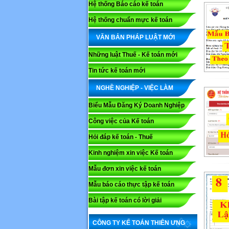
Hệ thống Báo cáo kế toán
Hệ thống chuẩn mực kế toán
VĂN BẢN PHÁP LUẬT MỚI
Những luật Thuế - Kế toán mới
Tin tức kế toán mới
NGHỀ NGHIỆP - VIỆC LÀM
Biểu Mẫu Đăng Ký Doanh Nghiệp
Công việc của Kế toán
Hỏi đáp kế toán - Thuế
Kinh nghiệm xin việc Kế toán
Mẫu đơn xin việc kế toán
Mẫu báo cáo thực tập kế toán
Bài tập kế toán có lời giải
CÔNG TY KẾ TOÁN THIÊN ƯNG