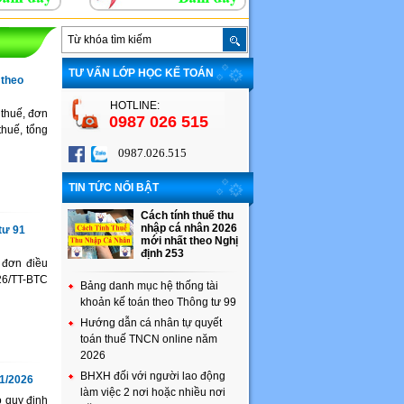
TƯ VẤN LỚP HỌC KẾ TOÁN
 theo
HOTLINE:
 thuế, đơn
0987 026 515
 thuế, tổng
0987.026.515
TIN TỨC NỔI BẬT
Cách tính thuế thu
nhập cá nhân 2026
tư 91
mới nhất theo Nghị
định 253
 đơn điều
026/TT-BTC
Bảng danh mục hệ thống tài
khoản kế toán theo Thông tư 99
Hướng dẫn cá nhân tự quyết
toán thuế TNCN online năm
2026
BHXH đối với người lao động
91/2026
làm việc 2 nơi hoặc nhiều nơi
o quy định