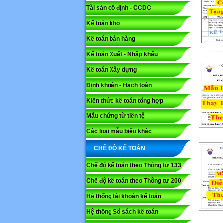
Tài sản cố định - CCDC
Kế toán kho
Kế toán bán hàng
Kế toán Xuất - Nhập khẩu
Kế toán Xây dựng
Định khoản - Hạch toán
Kiến thức kế toán tổng hợp
Mẫu chứng từ tiền tệ
Các loại mẫu biểu khác
CHẾ ĐỘ KẾ TOÁN
Chế độ kế toán theo Thông tư 133
Chế độ kế toán theo Thông tư 200
Hệ thống tài khoản kế toán
Hệ thống Sổ sách kế toán