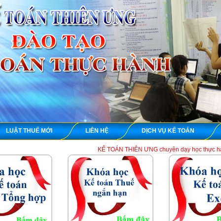
LUẬT THUẾ MỚI
LIÊN HỆ
DỊCH VỤ KẾ TOÁN
KẾ TOÁN THIÊN ƯNG chuyên dạy học thực hành kế toán thuế t