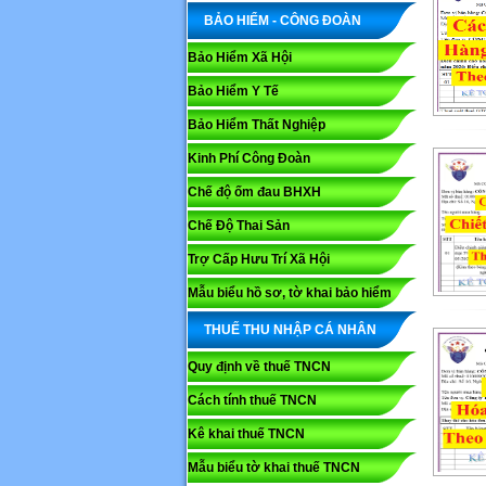
BẢO HIỂM - CÔNG ĐOÀN
Bảo Hiểm Xã Hội
Bảo Hiểm Y Tế
Bảo Hiểm Thất Nghiệp
Kinh Phí Công Đoàn
Chế độ ốm đau BHXH
Chế Độ Thai Sản
Trợ Cấp Hưu Trí Xã Hội
Mẫu biểu hồ sơ, tờ khai bảo hiểm
THUẾ THU NHẬP CÁ NHÂN
Quy định về thuế TNCN
Cách tính thuế TNCN
Kê khai thuế TNCN
Mẫu biểu tờ khai thuế TNCN