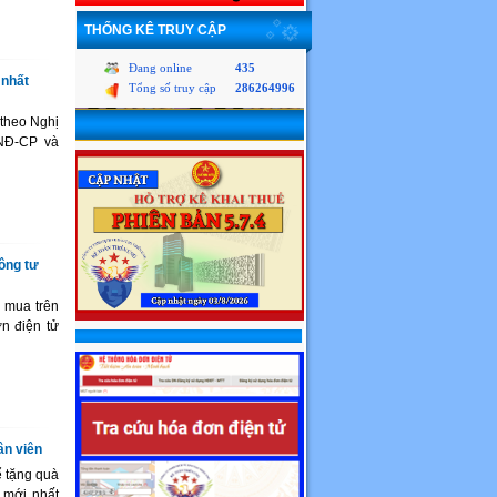
THỐNG KÊ TRUY CẬP
Đang online
435
nhất
Tổng số truy cập
286264996
 theo Nghị
/NĐ-CP và
hông tư
i mua trên
n điện tử
ân viên
ể tặng quà
mới nhất