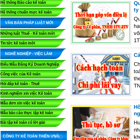
Qu
Hệ thống Báo cáo kế toán
ty
Hệ thống chuẩn mực kế toán
Qu
VĂN BẢN PHÁP LUẬT MỚI
hạ
vố
Những luật Thuế - Kế toán mới
1T
Tin tức kế toán mới
NGHỀ NGHIỆP - VIỆC LÀM
Cá
Ch
Biểu Mẫu Đăng Ký Doanh Nghiệp
to
Công việc của Kế toán
th
Hỏi đáp kế toán - Thuế
TN
Kinh nghiệm xin việc Kế toán
Mẫu đơn xin việc kế toán
Hồ
ng
Mẫu báo cáo thực tập kế toán
Hư
Bài tập kế toán có lời giải
nh
kh
CÔNG TY KẾ TOÁN THIÊN ƯNG