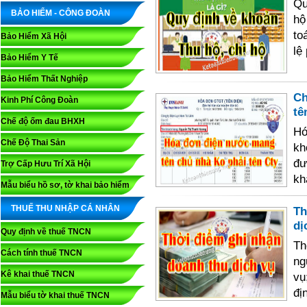
Qu
BẢO HIỂM - CÔNG ĐOÀN
hộ
to
Bảo Hiểm Xã Hội
lệ
Bảo Hiểm Y Tế
Bảo Hiểm Thất Nghiệp
Ch
Kinh Phí Công Đoàn
tê
Chế độ ốm đau BHXH
Hó
Chế Độ Thai Sản
kh
đư
Trợ Cấp Hưu Trí Xã Hội
kh
Mẫu biểu hồ sơ, tờ khai bảo hiểm
THUẾ THU NHẬP CÁ NHÂN
Th
dị
Quy định về thuế TNCN
Th
Cách tính thuế TNCN
ng
Kê khai thuế TNCN
vụ
đị
Mẫu biểu tờ khai thuế TNCN