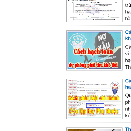
tr
hạ
hà
Cá
kh
Cá
về
hạ
Th
Cá
ha
Qu
ph
nh
kê
Th