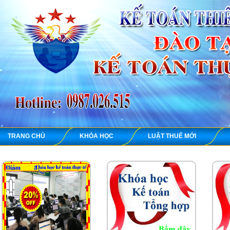
TRANG CHỦ
KHÓA HỌC
LUẬT THUẾ MỚI