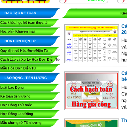
ĐÀO TẠO KẾ TOÁN
Kiế
Các khóa học kế toán thực tế
Cá
20
Học phí - Khuyến mãi
Hư
HÓA ĐƠN ĐIỆN TỬ
và
Quy định về Hóa Đơn Điện Tử
Ng
hư
Cách Lập và Xử Lý Hóa Đơn Điện Tử
Mẫu Hóa Đơn Điện Tử
Cá
LAO ĐỘNG - TIỀN LƯƠNG
bê
Hư
Luật Lao Động
Cá
Kế toán tiền lương
hạ
Hợp Đồng Thử Việc
và
Hợp Đồng Lao Động
Th
Mẫu chứng từ Tiền lương