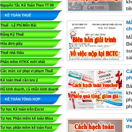
kh
Nguyên Tắc Kế Toán Theo TT 99
ti
KẾ TOÁN THUẾ
Mẫ
Thuế - Lệ Phí Môn Bài
ch
Đăng Ký Thuế
Mẫ
Bi
Hóa đơn giấy
su
Thuế nhà thầu
sa
Phần mềm HTKK mới nhất
Cá
Các mức xử phạt vi phạm Thuế
ph
Kế toán thuế cần lưu ý
Bá
Hộ kinh doanh, cá nhân kinh doanh
kh
ph
KẾ TOÁN TỔNG HỢP
ph
Tự học Kế toán trên Excel
Tự học Phần mềm kế toán Misa
Ve
th
Tự học phần mềm kế toán Fast