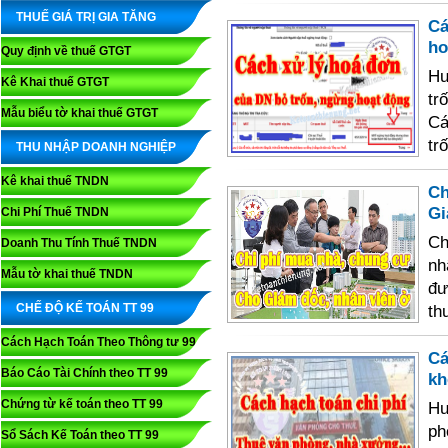
THUẾ GIÁ TRỊ GIA TĂNG
Cá
ho
Quy định về thuế GTGT
Hư
Kê Khai thuế GTGT
tr
Mẫu biểu tờ khai thuế GTGT
Cá
tr
THU NHẬP DOANH NGHIỆP
Kê khai thuế TNDN
Ch
Gi
Chi Phí Thuế TNDN
Ch
Doanh Thu Tính Thuế TNDN
nh
Mẫu tờ khai thuế TNDN
đư
CHẾ ĐỘ KẾ TOÁN TT 99
th
Cách Hạch Toán Theo Thông tư 99
Cá
Báo Cáo Tài Chính theo TT 99
kh
Chứng từ kế toán theo TT 99
Hư
ph
Sổ Sách Kế Toán theo TT 99