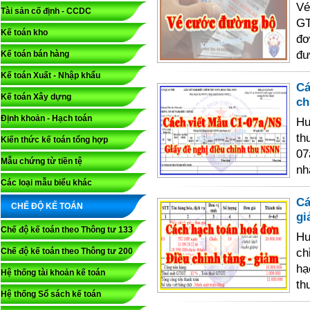
Ve
Tài sản cố định - CCDC
GT
Kế toán kho
đơ
đư
Kế toán bán hàng
Kế toán Xuất - Nhập khẩu
Ca
Kế toán Xây dựng
ch
Định khoản - Hạch toán
Hư
th
Kiến thức kế toán tổng hợp
07
Mẫu chứng từ tiền tệ
nh
Các loại mẫu biểu khác
Cá
CHẾ ĐỘ KẾ TOÁN
gi
Chế độ kế toán theo Thông tư 133
Hư
ch
Chế độ kế toán theo Thông tư 200
hạ
Hệ thống tài khoản kế toán
th
Hệ thống Sổ sách kế toán