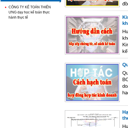
đồ
CÔNG TY KẾ TOÁN THIÊN
ƯNG dạy học kế toán thực
Ki
hành thực tế
kh
Hư
kh
Ki
kế
Qu
Qu
BC
do
hạ
Hạ
th
Hư