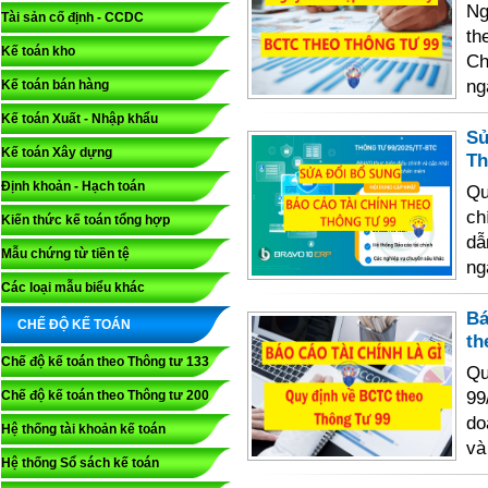
Ng
Tài sản cố định - CCDC
th
Kế toán kho
Ch
ng
Kế toán bán hàng
Kế toán Xuất - Nhập khẩu
Sử
Kế toán Xây dựng
Th
Định khoản - Hạch toán
Qu
ch
Kiến thức kế toán tổng hợp
dẫ
Mẫu chứng từ tiền tệ
ng
Các loại mẫu biểu khác
Bá
CHẾ ĐỘ KẾ TOÁN
th
Chế độ kế toán theo Thông tư 133
Qu
99
Chế độ kế toán theo Thông tư 200
do
Hệ thống tài khoản kế toán
và
Hệ thống Sổ sách kế toán