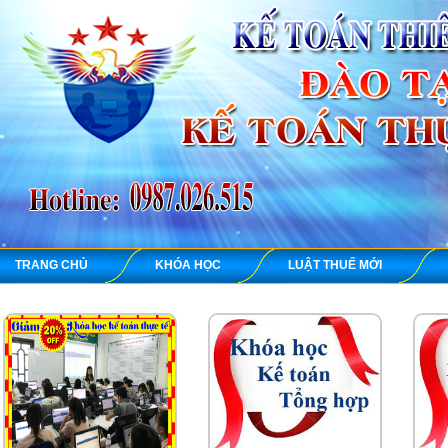
TRANG CHỦ
KHÓA HỌC
LUẬT THUẾ MỚI
KẾ TOÁ