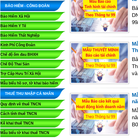
BẢO HIỂM - CÔNG ĐOÀN
Bá
D
Bảo Hiểm Xã Hội
99
Bảo Hiểm Y Tế
Bảo Hiểm Thất Nghiệp
Mẫ
Kinh Phí Công Đoàn
Th
Chế độ ốm đau BHXH
Bả
Chế Độ Thai Sản
Th
và
Trợ Cấp Hưu Trí Xã Hội
Mẫu biểu hồ sơ, tờ khai bảo hiểm
THUẾ THU NHẬP CÁ NHÂN
Mẫ
nă
Quy định về thuế TNCN
Mẫ
Cách tính thuế TNCN
nă
Kê khai thuế TNCN
B0
Mẫu biểu tờ khai thuế TNCN