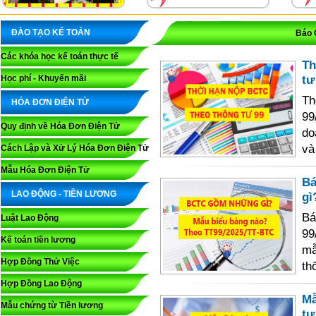
ĐÀO TẠO KẾ TOÁN
Báo 
Các khóa học kế toán thực tế
Th
tư
Học phí - Khuyến mãi
Th
HÓA ĐƠN ĐIỆN TỬ
99
Quy định về Hóa Đơn Điện Tử
do
và
Cách Lập và Xử Lý Hóa Đơn Điện Tử
Mẫu Hóa Đơn Điện Tử
Bá
LAO ĐỘNG - TIỀN LƯƠNG
gì
B
Luật Lao Động
99
Kế toán tiền lương
mẫ
Hợp Đồng Thử Việc
th
Hợp Đồng Lao Động
Mẫ
Mẫu chứng từ Tiền lương
tư