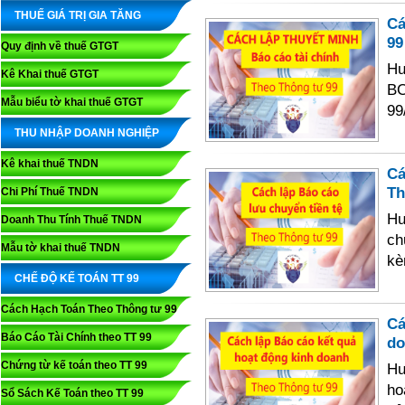
THUẾ GIÁ TRỊ GIA TĂNG
Cá
99
Quy định về thuế GTGT
Hư
Kê Khai thuế GTGT
BC
Mẫu biểu tờ khai thuế GTGT
99
THU NHẬP DOANH NGHIỆP
Kê khai thuế TNDN
Cá
Th
Chi Phí Thuế TNDN
Hư
Doanh Thu Tính Thuế TNDN
ch
Mẫu tờ khai thuế TNDN
kè
CHẾ ĐỘ KẾ TOÁN TT 99
Cách Hạch Toán Theo Thông tư 99
Cá
Báo Cáo Tài Chính theo TT 99
do
Chứng từ kế toán theo TT 99
Hư
ho
Sổ Sách Kế Toán theo TT 99