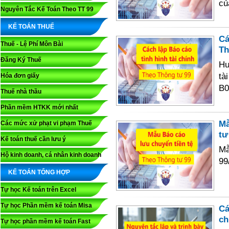
củ
Nguyên Tắc Kế Toán Theo TT 99
KẾ TOÁN THUẾ
Cá
Thuế - Lệ Phí Môn Bài
Th
Đăng Ký Thuế
Hư
tà
Hóa đơn giấy
B0
Thuế nhà thầu
Phần mềm HTKK mới nhất
Mẫ
Các mức xử phạt vi phạm Thuế
tư
Kế toán thuế cần lưu ý
Mẫ
Hộ kinh doanh, cá nhân kinh doanh
99
KẾ TOÁN TỔNG HỢP
Tự học Kế toán trên Excel
Tự học Phần mềm kế toán Misa
Cá
ch
Tự học phần mềm kế toán Fast