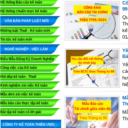
Cô
Hệ thống Báo cáo kế toán
99
Hệ thống chuẩn mực kế toán
Qu
VĂN BẢN PHÁP LUẬT MỚI
Th
kế
Những luật Thuế - Kế toán mới
01
Tin tức kế toán mới
NGHỀ NGHIỆP - VIỆC LÀM
Yê
Bá
Biểu Mẫu Đăng Ký Doanh Nghiệp
Yê
Công việc của Kế toán
cá
Hỏi đáp kế toán - Thuế
hư
hi
Kinh nghiệm xin việc Kế toán
Mẫu đơn xin việc kế toán
Mẫ
Th
Mẫu báo cáo thực tập kế toán
Mẫ
Bài tập kế toán có lời giải
Th
CÔNG TY KẾ TOÁN THIÊN ƯNG