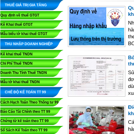
THUẾ GIÁ TRỊ GIA TĂNG
Qu
kh
Quy định về thuế GTGT
Nh
Kê Khai thuế GTGT
hà
Mẫu biểu tờ khai thuế GTGT
th
B
THU NHẬP DOANH NGHIỆP
Kê khai thuế TNDN
Bỏ
th
Chi Phí Thuế TNDN
Sử
Doanh Thu Tính Thuế TNDN
đơ
Mẫu tờ khai thuế TNDN
dù
CHẾ ĐỘ KẾ TOÁN TT 99
xu
Cách Hạch Toán Theo Thông tư 99
Đi
Báo Cáo Tài Chính theo TT 99
kh
Chứng từ kế toán theo TT 99
Cá
hà
Sổ Sách Kế Toán theo TT 99