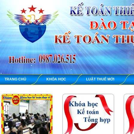
TRANG CHỦ
KHÓA HỌC
LUẬT THUẾ MỚI