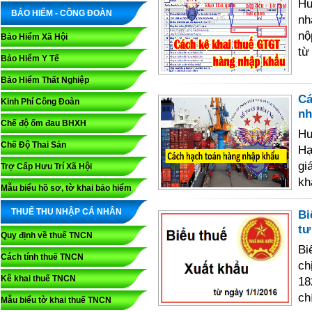
Hư
BẢO HIỂM - CÔNG ĐOÀN
nh
nộ
Bảo Hiểm Xã Hội
từ
Bảo Hiểm Y Tế
Bảo Hiểm Thất Nghiệp
Cá
Kinh Phí Công Đoàn
nh
Chế độ ốm đau BHXH
Hư
Chế Độ Thai Sản
Hạ
gi
Trợ Cấp Hưu Trí Xã Hội
kh
Mẫu biểu hồ sơ, tờ khai bảo hiểm
THUẾ THU NHẬP CÁ NHÂN
Bi
tư
Quy định về thuế TNCN
Bi
Cách tính thuế TNCN
c
Kê khai thuế TNCN
18
ch
Mẫu biểu tờ khai thuế TNCN