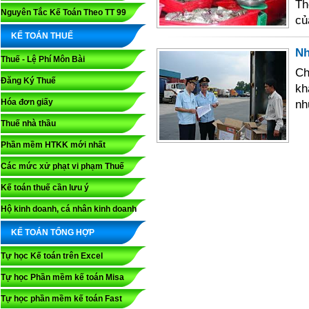
Th
Nguyên Tắc Kế Toán Theo TT 99
củ
KẾ TOÁN THUẾ
Nh
Thuế - Lệ Phí Môn Bài
Ch
Đăng Ký Thuế
kh
Hóa đơn giấy
như
Thuế nhà thầu
Phần mềm HTKK mới nhất
Các mức xử phạt vi phạm Thuế
Kế toán thuế cần lưu ý
Hộ kinh doanh, cá nhân kinh doanh
KẾ TOÁN TỔNG HỢP
Tự học Kế toán trên Excel
Tự học Phần mềm kế toán Misa
Tự học phần mềm kế toán Fast