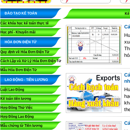
ĐÀO TẠO KẾ TOÁN
Kế 
Các khóa học kế toán thực tế
Cá
Học phí - Khuyến mãi
Hư
xu
HÓA ĐƠN ĐIỆN TỬ
Th
Quy định về Hóa Đơn Điện Tử
hó
Cách Lập và Xử Lý Hóa Đơn Điện Tử
Mẫu Hóa Đơn Điện Tử
Cá
LAO ĐỘNG - TIỀN LƯƠNG
nh
Hư
Luật Lao Động
hạ
Kế toán tiền lương
kh
Hợp Đồng Thử Việc
th
Hợp Đồng Lao Động
Cá
Mẫu chứng từ Tiền lương