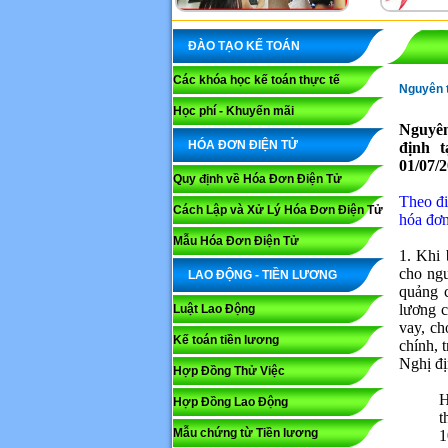
ĐÀO TẠO KẾ TOÁN
Các khóa học kế toán thực tế
Nguyên t
Học phí - Khuyến mãi
Nguyên
HÓA ĐƠN ĐIỆN TỬ
định t
01/07/
Quy định về Hóa Đơn Điện Tử
Theo đi
Cách Lập và Xử Lý Hóa Đơn Điện Tử
hóa đơn
Mẫu Hóa Đơn Điện Tử
1. Khi 
cho ng
LAO ĐỘNG - TIỀN LƯƠNG
quảng c
lương c
Luật Lao Động
vay, ch
Kế toán tiền lương
chính, 
Nghị đị
Hợp Đồng Thử Việc
H
Hợp Đồng Lao Động
t
Mẫu chứng từ Tiền lương
1