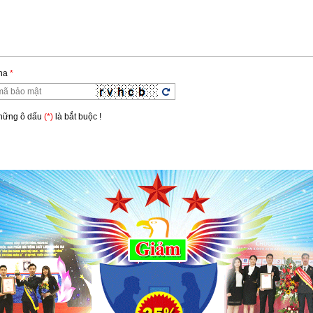
ha
*
Những ô dấu
(*)
là bắt buộc !