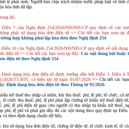
inh tế phát sinh. Người bán chịu trách nhiệm trước pháp luật về tính 
ủa hóa đơn đã lập.
rong đó:
 Điều 7 của Nghị định 254/2026/NĐ/NĐ-CP quy định về các trư
hông phải sử dụng hóa đơn điện tử => Chi tiết các bạn xem tại đ
rường hợp không phải lập hóa đơn theo Nghị định 254
 Điều 10 của Nghị định 254/2026/NĐ/NĐ-CP quy định về nội dung 
ơn điện tử => Chi tiết các bạn xem tại đây:
Các nội dung bắt buộc 
ơn điện tử theo Nghị định 254
 Định dạng hóa đơn điện tử được hướng dẫn bởi Điều 3, Điều 4 
1/2026/TT-BTC có hiệu lực từ ngày 01/07/2026
=> Chi tiết các bạn
ây:
Định dạng hóa đơn điện tử theo Thông tư 91/2026
khấu trừ thuế thu nhập cá nhân, khi thu thuế, phí, lệ phí, tổ chức, cá 
ế, tổ chức thu thuế, phí, lệ phí phải lập chứng từ khấu trừ thuế điện tử,
ế, phí, lệ phí điện tử giao cho người có thu nhập bị khấu trừ thuế, 
ộp phí, lệ phí và phải ghi đầy đủ các nội dung theo quy định tại Điề
y và theo định dạng chuẩn dữ liệu.
c khi sử dụng hóa đơn điện tử, chứng từ điện tử, tổ chức kinh tế, tổ c