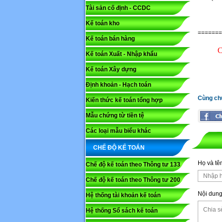
Tài sản cố định - CCDC
Kế toán kho
Mã capc
=======
Kế toán bán hàng
C
Kế toán Xuất - Nhập khẩu
Lưu ý: N
Kế toán Xây dựng
Gửi
Định khoản - Hạch toán
Cùng ch
Kiến thức kế toán tổng hợp
Mẫu chứng từ tiền tệ
Các loại mẫu biểu khác
CHẾ ĐỘ KẾ TOÁN
Họ và tê
Chế độ kế toán theo Thông tư 133
Chế độ kế toán theo Thông tư 200
Nội dung
Hệ thống tài khoản kế toán
Hệ thống Sổ sách kế toán