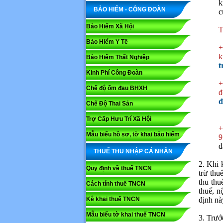
k
BẢO HIỂM - CÔNG ĐOÀN
c
Bảo Hiểm Xã Hội
T
Bảo Hiểm Y Tế
+
k
Bảo Hiểm Thất Nghiệp
t
Kinh Phí Công Đoàn
+
Chế độ ốm đau BHXH
đ
đ
Chế Độ Thai Sản
Trợ Cấp Hưu Trí Xã Hội
+
Mẫu biểu hồ sơ, tờ khai bảo hiểm
9
đ
THUẾ THU NHẬP CÁ NHÂN
2. Khi 
Quy định về thuế TNCN
trừ thu
thu thu
Cách tính thuế TNCN
thuế, n
Kê khai thuế TNCN
định nà
Mẫu biểu tờ khai thuế TNCN
3. Trướ