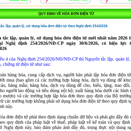
QUY ĐỊNH VỀ HÓA ĐƠN ĐIỆN TỬ
ắc lập, quản lý, sử dụng hóa đơn điện tử theo Nghị định 254/2026
 tắc lập, quản lý, sử dụng hóa đơn điện tử mới nhất năm 2026 
ại Nghị định 254/2026/NĐ-CP ngày 30/6/2026, có hiệu lực 
2026
ều 4 của Nghị định 254/2026/NĐ/NĐ-CP thì Nguyên tắc lập, quản lý,
, chứng từ điện tử như sau:
bán hàng hóa, cung cấp dịch vụ, người bán phải lập hóa đơn điện tử
ười mua (bao gồm cả các trường hợp hàng hóa, dịch vụ dùng để khu
áo, hàng mẫu; hàng hóa, dịch vụ dùng để cho, biếu, tặng, trao đổi, 
ho người lao động và tiêu dùng nội bộ; xuất hàng hóa dưới các hình 
o mượn) và các trường hợp lập hóa đơn theo quy định của Bộ trưởn
trừ các trường hợp không phải sử dụng hóa đơn điện tử theo quy định t
nh này.
óa đơn điện tử phải theo định dạng chuẩn dữ liệu và phải ghi đầy đủ
heo quy định của pháp luật về thuế, pháp luật về kế toán và quy định
0 Nghị định này, bảo đảm phản ánh đầy đủ, trung thực nội dung n