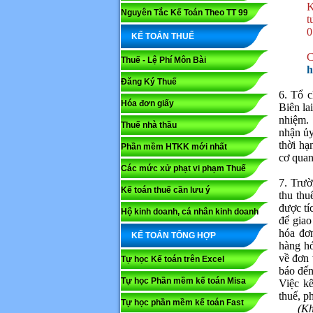
K
Nguyên Tắc Kế Toán Theo TT 99
t
0
KẾ TOÁN THUẾ
C
Thuế - Lệ Phí Môn Bài
h
Đăng Ký Thuế
6. Tổ c
Hóa đơn giấy
Biên la
nhiệm.
Thuế nhà thầu
nhận ủy
thời hạ
Phần mềm HTKK mới nhất
cơ quan
Các mức xử phạt vi phạm Thuế
7. Trườ
Kế toán thuế cần lưu ý
thu thu
Họ và tê
được tí
Hộ kinh doanh, cá nhân kinh doanh
để giao
hóa đơn
KẾ TOÁN TỔNG HỢP
Nội dung
hàng hó
về đơn 
Tự học Kế toán trên Excel
báo đến
Tự học Phần mềm kế toán Misa
Việc kê
thuế, p
Tự học phần mềm kế toán Fast
(Kh