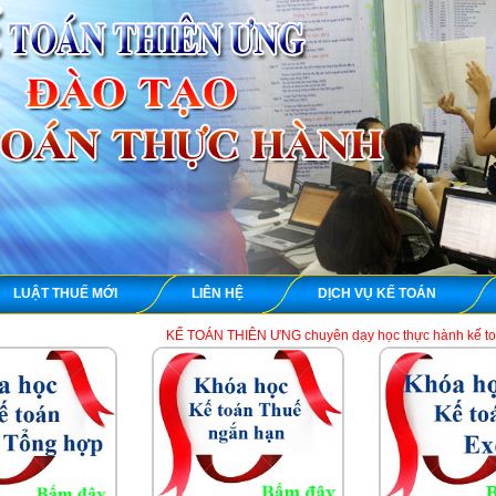
LUẬT THUẾ MỚI
LIÊN HỆ
DỊCH VỤ KẾ TOÁN
KẾ TOÁN THIÊN ƯNG chuyên dạy học thực hành kế toán thuế tổng hợp 