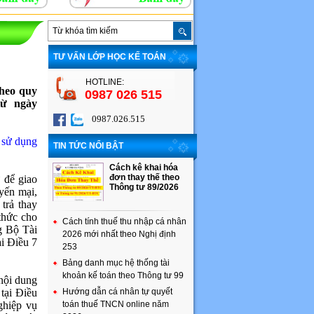
TƯ VẤN LỚP HỌC KẾ TOÁN
HOTLINE:
theo quy
0987 026 515
từ ngày
0987.026.515
 sử dụng
TIN TỨC NỔI BẬT
Cách kê khai hóa
đơn thay thế theo
 để giao
Thông tư 89/2026
yến mại,
trả thay
thức cho
Cách tính thuế thu nhập cá nhân
g Bộ Tài
2026 mới nhất theo Nghị định
ại Điều 7
253
Bảng danh mục hệ thống tài
khoản kế toán theo Thông tư 99
 nội dung
 tại Điều
Hướng dẫn cá nhân tự quyết
ghiệp vụ
toán thuế TNCN online năm