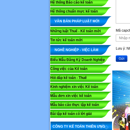
Hệ thống Báo cáo kế toán
Hệ thống chuẩn mực kế toán
VĂN BẢN PHÁP LUẬT MỚI
Mã capc
Những luật Thuế - Kế toán mới
Tin tức kế toán mới
Lưu ý: 
NGHỀ NGHIỆP - VIỆC LÀM
Gửi
Biểu Mẫu Đăng Ký Doanh Nghiệp
Công việc của Kế toán
Hỏi đáp kế toán - Thuế
Kinh nghiệm xin việc Kế toán
Mẫu đơn xin việc kế toán
Mẫu báo cáo thực tập kế toán
Bài tập kế toán có lời giải
CÔNG TY KẾ TOÁN THIÊN ƯNG