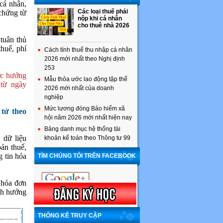
cá nhân,
Các loại thuế phải
 chứng từ
nộp khi cá nhân
cho thuê nhà 2026
 tuân thủ
thuế, phí
Cách tính thuế thu nhập cá nhân
2026 mới nhất theo Nghị định
253
ợc hướng
Mẫu thỏa ước lao động tập thể
từ ngày
2026 mới nhất của doanh
nghiệp
Mức lương đóng Bảo hiểm xã
tử theo
hội năm 2026 mới nhất hiện nay
Bảng danh mục hệ thống tài
 dữ liệu
khoản kế toán theo Thông tư 99
ản thuế,
g tin hóa
TÌM CHÚNG TÔI TRÊN FACEBOOK
 hóa đơn
nh hướng
THỐNG KÊ TRUY CẬP