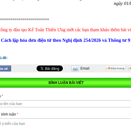
ngày 01/
ha
*
========================
ông ty đào tạo Kế Toán Thiên Ưng mời các bạn tham khảo thêm bài vi
hững ô dấu
(*)
là bắt buộc !
Cách lập hóa đơn điện tử theo Nghị định 254/2026 và Thông tư 9
ủ đề:
Email
BÌNH LUẬN BÀI VIẾT
n
*
 bình luận
*