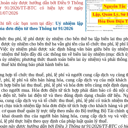
hoản này được hướng dẫn bởi Điều 9 Thông
ư 91/2026/TT-BTC có hiệu lực từ ngày
1/07/2026
hi tiết các bạn xem tại đây:
Uỷ nhiệm lập
óa đơn điện tử theo Thông tư 91/2026
hức thu phí, lệ phí được ủy nhiệm cho bên thứ ba lập biên lai thu phí
i được ủy nhiệm cho bên thứ ba vẫn ghi tên của tổ chức thu phí, lệ phí 
 Việc ủy nhiệm phải được xác định bằng văn bản giữa bên ủy nhiệ
 nhiệm thể hiện đầy đủ các thông tin về biên lai ủy nhiệm (mục đích 
n ủy nhiệm; phương thức thanh toán biên lai ủy nhiệm) và phải thông
 thuế khi thông báo phát hành biên lai.
ng hợp tổ chức thu thuế, phí, lệ phí và người cung cấp dịch vụ cùng 
ế, phí, lệ phí và tiền bán hàng hóa, cung cấp dịch vụ của một khách 
n
*
ch hợp biên lai thu thuế, phí, lệ phí và hóa đơn trên cùng một định dạn
 cho người mua. Hóa đơn điện tử tích hợp phải đảm bảo có đủ nội 
 điện tử, biên lai điện tử và theo đúng định dạng chuẩn
dữ liệu. N
 bình luận
*
a, cung cấp dịch vụ và tổ chức thu thuế, phí, lệ phí có trách nhiệm t
vị chịu trách nhiệm lập hóa đơn điện tử tích hợp cho khách hàng và p
 cơ quan thuế quản lý trực tiếp theo mẫu do Bộ trưởng Bộ Tài chính q
 khai doanh thu của người bán hàng hóa, cung cấp dịch vụ và việc
hí, lệ phí thực hiện theo quy định của pháp luật quản lý thuế.
oản này được hướng dẫn bởi Điều 3 Thông tư 91/2026/TT-BTC có hiệ