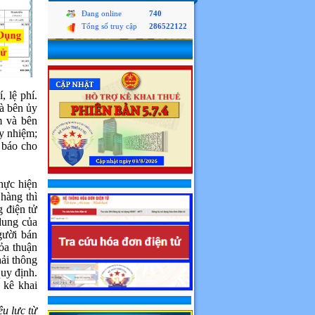
Đang online
740
Tổng số truy cập
286522122
, lệ phí.
là bên ủy
m và bên
ủy nhiệm;
 báo cho
thực hiện
hàng thì
g điện tử
dung của
gười bán
hỏa thuận
hải thông
uy định.
 kê khai
u lực từ