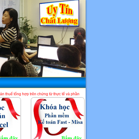
trên chứng từ thực tế và phần mềm HTKK, Excel, Misa. Là một địa chỉ học kế toá
HCM