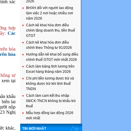
chính xác
2026
BHXH đối với người lao động
làm việc 2 nơi hoặc nhiều nơi
năm 2026
Cách kê khai hóa đơn điều
ờng hợp
chỉnh tăng doanh thu, tiền thuế
ây:
Các
GTGT
Cách kê khai hóa đơn điều
chỉnh theo Thông tư 91/2026
trên hóa
trên hóa
Hướng dẫn kê khai bổ sung điều
chỉnh thuế GTGT mới nhất 2026
Cách làm bảng tính lương trên
Excel hàng tháng năm 2026
Thông tư
Chi phí tiền lương được trừ và
 xem tại
không được trừ khi tính thuế
TNDN
Cách làm cam kết thu nhập
nhân khấu
08/CK-TNCN không bị khấu trừ
 biên lai
thuế
người nộp
u 23 Nghị
Mẫu hợp đồng lao động 2026
mới nhất
hức khác,
TIN MỚI NHẤT