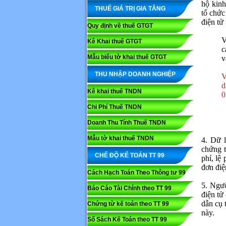
hộ kinh
THUẾ GIÁ TRỊ GIA TĂNG
tổ chức
điện tử
Quy định về thuế GTGT
V
Kê Khai thuế GTGT
c
Mẫu biểu tờ khai thuế GTGT
v
THU NHẬP DOANH NGHIỆP
V
d
Kê khai thuế TNDN
0
Chi Phí Thuế TNDN
Doanh Thu Tính Thuế TNDN
Mẫu tờ khai thuế TNDN
4. Dữ l
chứng t
CHẾ ĐỘ KẾ TOÁN TT 99
phí, lệ
đơn điệ
Cách Hạch Toán Theo Thông tư 99
5. Ngườ
Báo Cáo Tài Chính theo TT 99
điện tử
dẫn cụ 
Chứng từ kế toán theo TT 99
này.
Sổ Sách Kế Toán theo TT 99