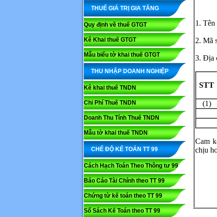
THUẾ GIÁ TRỊ GIA TĂNG
1. Tên
Quy định về thuế GTGT
Kê Khai thuế GTGT
2. Mã 
Mẫu biểu tờ khai thuế GTGT
3. Địa 
THU NHẬP DOANH NGHIỆP
STT
Kê khai thuế TNDN
Chi Phí Thuế TNDN
(1)
Doanh Thu Tính Thuế TNDN
Mẫu tờ khai thuế TNDN
Cam kế
CHẾ ĐỘ KẾ TOÁN TT 99
chịu ho
Cách Hạch Toán Theo Thông tư 99
Báo Cáo Tài Chính theo TT 99
Chứng từ kế toán theo TT 99
Sổ Sách Kế Toán theo TT 99