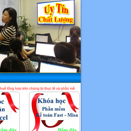
chứng từ thực tế và phần mềm HTKK, Excel, Misa. Là một địa chỉ học kế toán tốt 
HCM