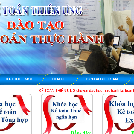
LUẬT THUẾ MỚI
LIÊN HỆ
DỊCH VỤ KẾ TOÁN
KẾ TOÁN THIÊN ƯNG chuyên dạy học thực hành kế toán thuế tổng hợp trên 