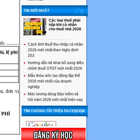
TIN MỚI NHẤT
Các loại thuế phải
nộp khi cá nhân
cho thuê nhà 2026
: ..........
Cách tính thuế thu nhập cá nhân
2026 mới nhất theo Nghị định
h
í, l
ệ ph
í
253
Hướng dẫn kê khai bổ sung điều
chỉnh thuế GTGT mới nhất 2026
Mẫu thỏa ước lao động tập thể
2026 mới nhất của doanh
nghiệp
ai, đơn vị
Mức lương đóng Bảo hiểm xã
hội năm 2026 mới nhất hiện nay
TÌM CHÚNG TÔI TRÊN FACEBOOK
 PH
Í