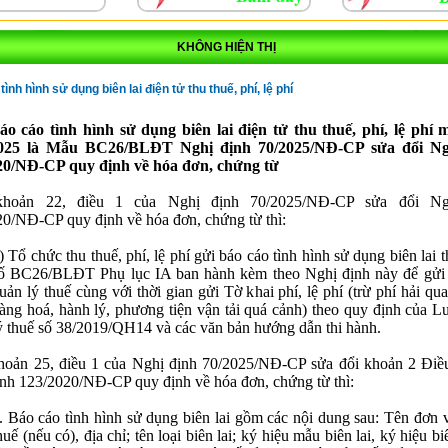
KHÔNG HIỆN THỊ
ình hình sử dụng biên lai điện tử thu thuế, phí, lệ phí
o cáo tình hình sử dụng biên lai điện tử thu thuế, phí, lệ phí 
025 là Mẫu BC26/BLĐT Nghị định 70/2025/NĐ-CP sửa đổi Ng
20/NĐ-CP quy định về hóa đơn, chứng từ
khoản 22, điều 1 của Nghị định 70/2025/NĐ-CP sửa đổi Ng
0/NĐ-CP quy định về hóa đơn, chứng từ thì:
) Tổ chức thu thuế, phí, lệ phí gửi báo cáo tình hình sử dụng biên lai
ố BC26/BLĐT Phụ lục IA ban hành kèm theo Nghị định này để gửi
uản lý thuế cùng với thời gian gửi Tờ khai phí, lệ phí (trừ phí hải qua
àng hoá, hành lý, phương tiện vận tải quá cảnh) theo quy định của L
ý thuế số 38/2019/QH14 và các văn bản hướng dẫn thi hành.
hoản 25, điều 1 của Nghị định 70/2025/NĐ-CP sửa đổi khoản 2 Điề
nh 123/2020/NĐ-CP quy định về hóa đơn, chứng từ thì:
. Báo cáo tình hình sử dụng biên lai gồm các nội dung sau: Tên đơn 
huế (nếu có), địa chỉ; tên loại biên lai; ký hiệu mẫu biên lai, ký hiệu biê