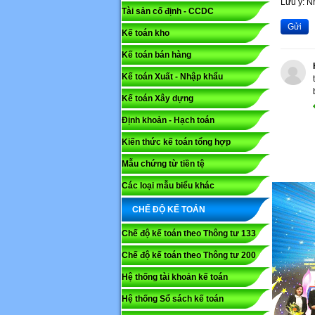
Lưu ý: 
Tài sản cố định - CCDC
Gửi
Kế toán kho
Mã capc
Kế toán bán hàng
Kế toán Xuất - Nhập khẩu
Lưu ý: N
Kế toán Xây dựng
Gửi
Định khoản - Hạch toán
Kiến thức kế toán tổng hợp
Mẫu chứng từ tiền tệ
Các loại mẫu biểu khác
CHẾ ĐỘ KẾ TOÁN
Chế độ kế toán theo Thông tư 133
Chế độ kế toán theo Thông tư 200
Hệ thống tài khoản kế toán
Hệ thống Sổ sách kế toán