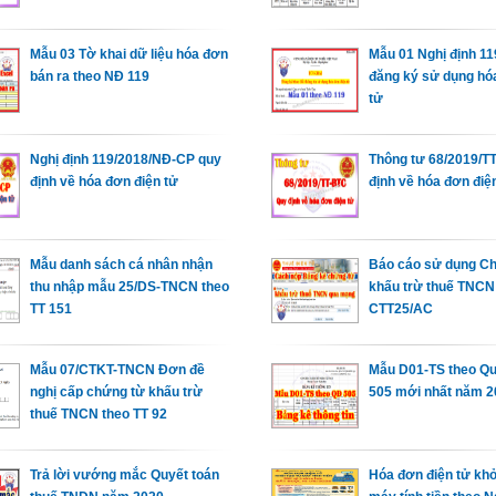
Mẫu 03 Tờ khai dữ liệu hóa đơn
Mẫu 01 Nghị định 11
bán ra theo NĐ 119
đăng ký sử dụng hó
tử
Nghị định 119/2018/NĐ-CP quy
Thông tư 68/2019/T
định về hóa đơn điện tử
định về hóa đơn điệ
Mẫu danh sách cá nhân nhận
Báo cáo sử dụng C
thu nhập mẫu 25/DS-TNCN theo
khấu trừ thuế TNC
TT 151
CTT25/AC
Mẫu 07/CTKT-TNCN Đơn đề
Mẫu D01-TS theo Qu
nghị cấp chứng từ khấu trừ
505 mới nhất năm 
thuế TNCN theo TT 92
Trả lời vướng mắc Quyết toán
Hóa đơn điện tử khở