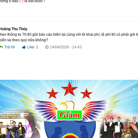
Những ô dấu
(*)
là bắt buộc !
ha
*
Hoàng Thu Thủy
theo thông tư 70 thì gửi báo cáo biên lai cùng với tờ khai phí, lệ phí thì có phải gửi
hững ô dấu
(*)
là bắt buộc !
biên lai theo quý nữa không?
Trả lời
Like:
1
14/04/2026 - 14:43