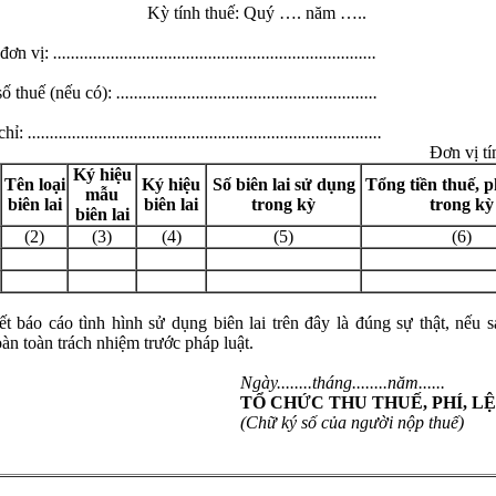
Kỳ tính thuế: Quý …. năm …..
 đơn vị:
.........................................................................
số thuế (nếu có):
...........................................................
chỉ:
................................................................................
Đơn vị tính
Ký hi
ệu
Tên lo
ại
Ký hi
ệu
S
ố bi
ên lai s
ử dụng
T
ổng tiền thuế, p
mẫu
bi
ên lai
bi
ên lai
trong kỳ
trong k
ỳ
bi
ên lai
(2)
(3)
(4)
(5)
(6)
t báo cáo tình hình sử dụng biên lai trên đây là đúng sự thật, nếu s
àn toàn trách nhiệm trước pháp luật.
Ngày........tháng........năm......
T
Ổ CHỨC THU THUẾ, PH
Í, L
Ệ
(Ch
ữ k
ý s
ố của người nộp thuế)