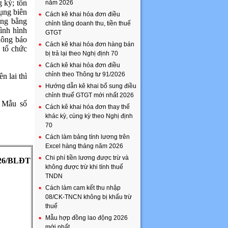
g kỳ; tồn
năm 2026
ụng biên
Cách kê khai hóa đơn điều
dụng bằng
chỉnh tăng doanh thu, tiền thuế
tình hình
GTGT
thông báo
Cách kê khai hóa đơn hàng bán
ì tổ chức
bị trả lại theo Nghị định 70
Cách kê khai hóa đơn điều
chỉnh theo Thông tư 91/2026
n lai thì
Hướng dẫn kê khai bổ sung điều
chỉnh thuế GTGT mới nhất 2026
c Mẫu số
Cách kê khai hóa đơn thay thế
khác kỳ, cùng kỳ theo Nghị định
70
Cách làm bảng tính lương trên
Excel hàng tháng năm 2026
Chi phí tiền lương được trừ và
26/BLĐT
không được trừ khi tính thuế
TNDN
Cách làm cam kết thu nhập
08/CK-TNCN không bị khấu trừ
thuế
Mẫu hợp đồng lao động 2026
mới nhất