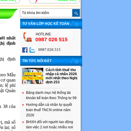
TƯ VẤN LỚP HỌC KẾ TOÁN
HOTLINE:
mới nhất
0987 026 515
hị định
0987.026.515
hị định
TIN TỨC NỔI BẬT
Cách tính thuế thu
nhập cá nhân 2026
 theo Mẫu
mới nhất theo Nghị
 cơ quan
định 253
n; lệ phí
uật Quản
Bảng danh mục hệ thống tài
khoản kế toán theo Thông tư 99
Hướng dẫn cá nhân tự quyết
u 38 của
toán thuế TNCN online năm
2026
vị, mã số
BHXH đối với người lao động
n lai; số
làm việc 2 nơi hoặc nhiều nơi