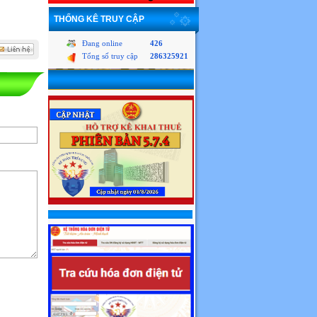
THỐNG KÊ TRUY CẬP
Đang online
426
Tổng số truy cập
286325921