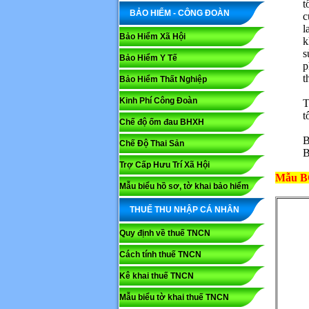
t
BẢO HIỂM - CÔNG ĐOÀN
c
l
Bảo Hiểm Xã Hội
k
s
Bảo Hiểm Y Tế
p
t
Bảo Hiểm Thất Nghiệp
Kinh Phí Công Đoàn
T
t
Chế độ ốm đau BHXH
B
Chế Độ Thai Sản
B
Trợ Cấp Hưu Trí Xã Hội
Mẫu BC
Mẫu biểu hồ sơ, tờ khai bảo hiểm
THUẾ THU NHẬP CÁ NHÂN
Quy định về thuế TNCN
Cách tính thuế TNCN
Kê khai thuế TNCN
Mẫu biểu tờ khai thuế TNCN