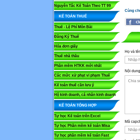
Nguyên Tắc Kế Toán Theo TT 99
Cùng ch
KẾ TOÁN THUẾ
Thuế - Lệ Phí Môn Bài
Đăng Ký Thuế
Hóa đơn giấy
Họ và tê
Thuế nhà thầu
Phần mềm HTKK mới nhất
Nội dung
Các mức xử phạt vi phạm Thuế
Kế toán thuế cần lưu ý
Họ và tê
Hộ kinh doanh, cá nhân kinh doanh
KẾ TOÁN TỔNG HỢP
Nội dung
Tự học Kế toán trên Excel
Mã capc
Tự học Phần mềm kế toán Misa
Tự học phần mềm kế toán Fast