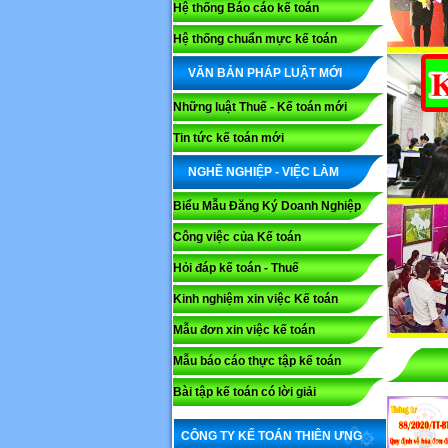
Hệ thống Báo cáo kế toán
Hệ thống chuẩn mực kế toán
VĂN BẢN PHÁP LUẬT MỚI
Những luật Thuế - Kế toán mới
Tin tức kế toán mới
NGHỀ NGHIỆP - VIỆC LÀM
Biểu Mẫu Đăng Ký Doanh Nghiệp
Công việc của Kế toán
Hỏi đáp kế toán - Thuế
Kinh nghiệm xin việc Kế toán
Mẫu đơn xin việc kế toán
Mẫu báo cáo thực tập kế toán
Bài tập kế toán có lời giải
CÔNG TY KẾ TOÁN THIÊN ƯNG