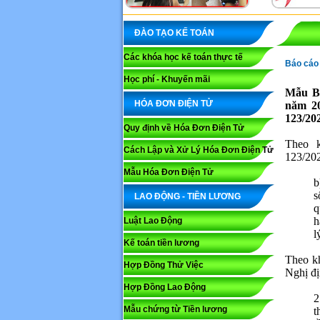
ĐÀO TẠO KẾ TOÁN
Các khóa học kế toán thực tế
Báo cáo t
Học phí - Khuyến mãi
Mẫu Bá
HÓA ĐƠN ĐIỆN TỬ
năm 2
123/20
Quy định về Hóa Đơn Điện Tử
Theo 
Cách Lập và Xử Lý Hóa Đơn Điện Tử
123/202
Mẫu Hóa Đơn Điện Tử
b
s
LAO ĐỘNG - TIỀN LƯƠNG
q
h
Luật Lao Động
l
Kế toán tiền lương
Theo k
Hợp Đồng Thử Việc
Nghị đị
Hợp Đồng Lao Động
2
Mẫu chứng từ Tiền lương
t