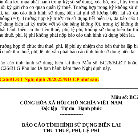
ồn đầu kỳ, mua phát hành trong kỳ; số sử dụng, xóa bỏ, mất, hủy tron
uối kỳ gửi cho cơ quan quản lý thuế. Trường hợp trong kỳ không sử d
ai, tại báo cáo tình hình sử dụng biên lai ghi số lượng biên lai sử 
hông (=0). Trường hợp kỳ trước đã sử dụng hết biên lai, đã báo cáo 
ử dụng biên lai kỳ trước với số tồn bằng không (0), trong kỳ không 
hát hành biên lai thu tiền thuế, phí, lệ phí, không sử dụng biên lai th
hu thuế, phí, lệ phí không phải nộp báo cáo tình hình sử dụng biên lai.
rường hợp tổ chức thu thuế, phí, lệ phí ủy nhiệm cho bên thứ ba lập biê
ổ chức thu thuế, phí, lệ phí vẫn phải báo cáo tình hình sử dụng biên lai.
áo cáo tình hình sử dụng biên lai theo Mẫu số BC26/BLĐT hoặ
C26/BLG Phụ lục IA ban hành kèm theo Nghị định này.
26/BLĐT Nghị định 70/2025/NĐ-CP như sau:
Mẫu số: BC
C
ỘNG HÒA XÃ HỘI CHỦ NGHĨA VIỆT NAM
Đ
ộc lập - Tự do - Hạnh ph
úc
---------------
BÁO CÁO TÌNH HÌNH SỬ DỤNG BIÊN LAI
THU THUẾ, PHÍ, LỆ PHÍ