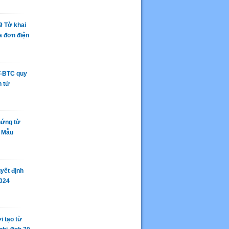
9 Tờ khai
a đơn điện
T-BTC quy
n tử
hứng từ
N Mẫu
yết định
2024
i tạo từ