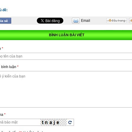
ủ đề:
Email
BÌNH LUẬN BÀI VIẾT
n
*
 bình luận
*
n
*
 bình luận
*
ha
*