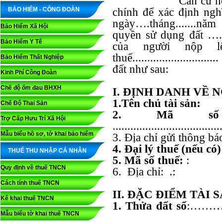
Căn cứ hồ sơ và 
BẢO HIỂM - CÔNG ĐOÀN
chính để xác định ng
ngày….tháng.......n
Bảo Hiểm Xã Hội
quyền sử dụng đất ….
Bảo Hiểm Y Tế
của người nộp l
thuế......................
Bảo Hiểm Thất Nghiệp
đất như sau:
Kinh Phí Công Đoàn
Chế độ ốm đau BHXH
I. ĐỊNH DANH VỀ 
1.Tên chủ tài sản:
Chế Độ Thai Sản
2. Mã số
Trợ Cấp Hưu Trí Xã Hội
................................
Mẫu biểu hồ sơ, tờ khai bảo hiểm
3. Địa chỉ gửi thông
4. Đại lý thuế (nếu có)
THUẾ THU NHẬP CÁ NHÂN
5. Mã số thuế:
:
Quy định về thuế TNCN
6. Địa chỉ: .:
Cách tính thuế TNCN
II. ĐẶC ĐIỂM TÀI 
Kê khai thuế TNCN
1. Thửa đất số
:……
Mẫu biểu tờ khai thuế TNCN