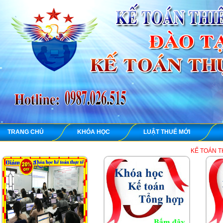
TRANG CHỦ
KHÓA HỌC
LUẬT THUẾ MỚI
KẾ TOÁN THIÊN ƯNG chuyê