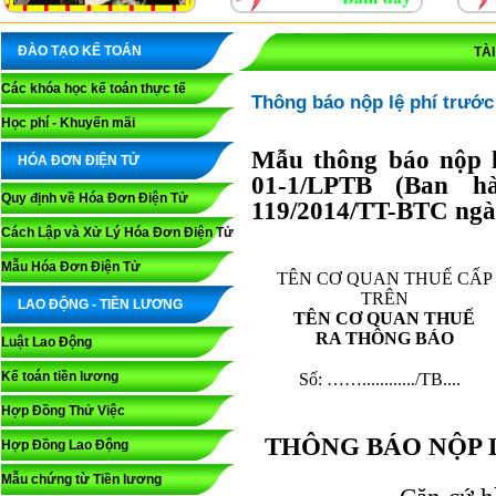
ĐÀO TẠO KẾ TOÁN
TÀ
Các khóa học kế toán thực tế
Thông báo nộp lệ phí trước
Học phí - Khuyến mãi
Mẫu thông báo nộp l
HÓA ĐƠN ĐIỆN TỬ
01-1/LPTB (Ban h
Quy định về Hóa Đơn Điện Tử
119/2014/TT-BTC ngày
Cách Lập và Xử Lý Hóa Đơn Điện Tử
Mẫu Hóa Đơn Điện Tử
TÊN CƠ QUAN THUẾ CẤP
TRÊN
LAO ĐỘNG - TIỀN LƯƠNG
TÊN CƠ QUAN THUẾ
RA THÔNG BÁO
Luật Lao Động
Kế toán tiền lương
Số: ……............/TB....
Hợp Đồng Thử Việc
THÔNG BÁO NỘP L
Hợp Đồng Lao Động
Mẫu chứng từ Tiền lương