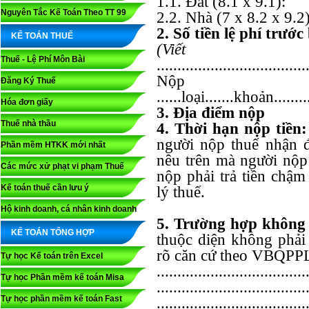
1.1. Đất (8.1 x 9.1):
Nguyên Tắc Kế Toán Theo TT 99
2.2. Nhà (7 x 8.2 x
2. Số tiền lệ phí trướ
KẾ TOÁN THUẾ
(Viết 
Thuế - Lệ Phí Môn Bài
....................................
Nộp th
Đăng Ký Thuế
......loại.......khoản......
Hóa đơn giấy
3. Địa điểm nộp
Thuế nhà thầu
4. Thời hạn nộp tiền
người nộp thuế nhận 
Phần mềm HTKK mới nhất
nêu trên mà người nộp
Các mức xử phạt vi phạm Thuế
nộp phải trả tiền chậ
Kế toán thuế cần lưu ý
lý thuế.
Hộ kinh doanh, cá nhân kinh doanh
5. Trường hợp không 
KẾ TOÁN TỔNG HỢP
thuộc diện không phải
rõ căn cứ theo VBQPP
Tự học Kế toán trên Excel
....................................
Tự học Phần mềm kế toán Misa
....................................
Tự học phần mềm kế toán Fast
....................................