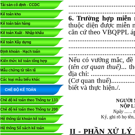
....................................
Tài sản cố định - CCDC
....................................
Kế toán kho
6. Trường hợp miễn 
thuộc diện được miễn n
Kế toán bán hàng
căn cứ theo VBQPPL á
Kế toán Xuất - Nhập khẩu
....................................
Kế toán Xây dựng
....................................
....................................
Định khoản - Hạch toán
Nếu có vướng mắc, đề 
Kiến thức kế toán tổng hợp
(
tên cơ quan thuế)
... th
Mẫu chứng từ tiền tệ
địa chỉ: .........................
(Cơ quan thuế)..........
Các loại mẫu biểu khác
biết và thực hiện./.
CHẾ ĐỘ KẾ TOÁN
NGƯỜI 
Chế độ kế toán theo Thông tư 133
NỘP L
Chế độ kế toán theo Thông tư 200
Ngày ..…. 
Ký, ghi rõ họ tên
Hệ thống tài khoản kế toán
Hệ thống Sổ sách kế toán
II - PHẦN XỬ LÝ