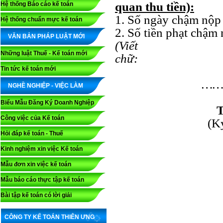
quan thu tiền):
Hệ thống Báo cáo kế toán
1. Số ngày chậm nộp 
Hệ thống chuẩn mực kế toán
2. Số tiền phạt chậm 
VĂN BẢN PHÁP LUẬT MỚI
(V
Những luật Thuế - Kế toán mới
c
Tin tức kế toán mới
…………, n
NGHỀ NGHIỆP - VIỆC LÀM
Biểu Mẫu Đăng Ký Doanh Nghiệp
THỦ TRƯỞN
Công việc của Kế toán
(Ký, ghi 
Hỏi đáp kế toán - Thuế
Kinh nghiệm xin việc Kế toán
Mẫu đơn xin việc kế toán
Mẫu báo cáo thực tập kế toán
Bài tập kế toán có lời giải
CÔNG TY KẾ TOÁN THIÊN ƯNG