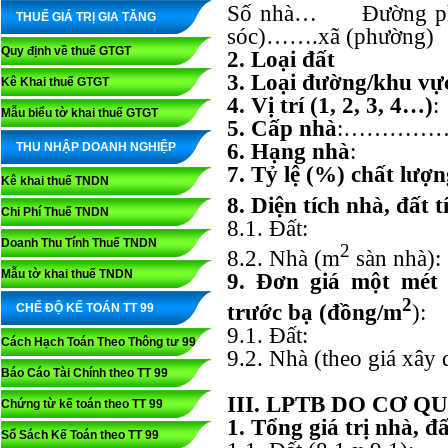
Số nhà… Đường ph
THUẾ GIÁ TRỊ GIA TĂNG
sóc)…….xã (phườn
Quy định về thuế GTGT
2. Loại đất
3. Loại đường/khu vự
Kê Khai thuế GTGT
4. Vị trí (1, 2, 3, 4…)
:
Mẫu biểu tờ khai thuế GTGT
5. Cấp nhà
:…………
6. Hạng nhà
:
THU NHẬP DOANH NGHIỆP
7. Tỷ lệ (%) chất lượn
Kê khai thuế TNDN
8. Diện tích nhà, đất 
Chi Phí Thuế TNDN
8.1. Đất:
Doanh Thu Tính Thuế TNDN
2
8.2. Nhà (m
sàn n
Mẫu tờ khai thuế TNDN
9. Đơn giá một mét 
2
trước bạ (đồng/m
CHẾ ĐỘ KẾ TOÁN TT 99
9.1. Đất:
Cách Hạch Toán Theo Thông tư 99
9.2. Nhà (theo giá xâ
Báo Cáo Tài Chính theo TT 99
III. LPTB DO CƠ Q
Chứng từ kế toán theo TT 99
1. Tổng giá trị nhà, đấ
Sổ Sách Kế Toán theo TT 99