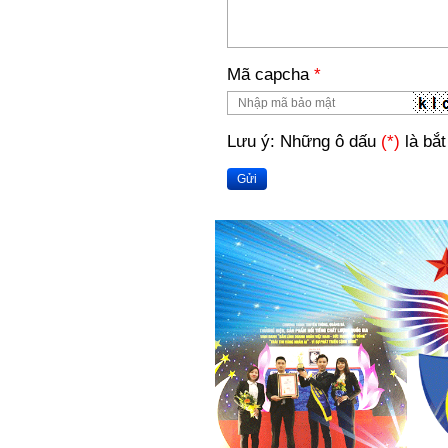
Mã capcha
*
Lưu ý: Những ô dấu
(*)
là bắt
Gửi