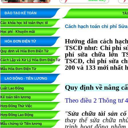
ĐÀO TẠO KẾ TOÁN
TÀ
Các khóa học kế toán thực tế
Cách hạch toán chi phí Sửa
Học phí - Khuyến mãi
Hướng dẫn cách hạch 
HÓA ĐƠN ĐIỆN TỬ
TSCĐ như: Chi phí s
Quy định về Hóa Đơn Điện Tử
phí sửa chữa lớn T
TSCĐ, chi phí sửa c
Cách Lập và Xử Lý Hóa Đơn Điện Tử
200 và 133 mới nhất h
Mẫu Hóa Đơn Điện Tử
LAO ĐỘNG - TIỀN LƯƠNG
Quy định về nâng c
Luật Lao Động
Kế toán tiền lương
Theo điều 2 Thông tư 
Hợp Đồng Thử Việc
"
Sửa chữa tài sản cố
Hợp Đồng Lao Động
thay thế sửa chữa nh
Mẫu chứng từ Tiền lương
trình hoạt động nhằm 