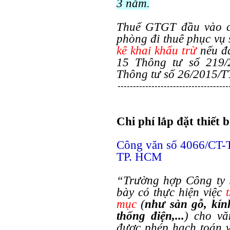
3 năm.
Thuế GTGT đầu vào củ
phòng đi thuê phục vụ
kê khai khấu trừ
nếu đá
15 Thông tư số 219/
Thông tư số 26/2015/T
------------------------------------
Chi phí lắp đặt thiết 
Công văn số 4066/CT-
TP. HCM
“Trường hợp Công ty l
bày có thực hiện việc
mục
(
như sàn gỗ, kín
thống điện,...
) cho vă
được phép hạch toán 