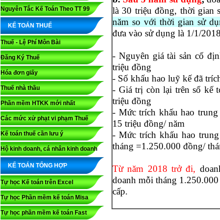
Nguyên Tắc Kế Toán Theo TT 99
là 30 triệu đồng, thời gia
năm so với thời gian sử d
KẾ TOÁN THUẾ
đưa vào sử dụng là 1/1/2018
Thuế - Lệ Phí Môn Bài
- Nguyên giá tài sản cố đị
Đăng Ký Thuế
triệu đồng
Hóa đơn giấy
- Số khấu hao luỹ kế đã tríc
Thuế nhà thầu
- Giá trị còn lại trên sổ k
triệu đồng
Phần mềm HTKK mới nhất
- Mức trích khấu hao trun
Các mức xử phạt vi phạm Thuế
15 triệu đồng/ năm
- Mức trích khấu hao trun
Kế toán thuế cần lưu ý
tháng =1.250.000 đồng/ th
Hộ kinh doanh, cá nhân kinh doanh
KẾ TOÁN TỔNG HỢP
Từ năm 2018 trở đi,
doanh
doanh mỗi tháng 1.250.000 
Tự học Kế toán trên Excel
cấp.
Tự học Phần mềm kế toán Misa
Tự học phần mềm kế toán Fast