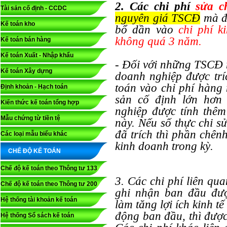
2. Các chi phí
sửa c
Tài sản cố định - CCDC
nguyên giá TSCĐ
mà đư
Kế toán kho
bổ dần vào
chi phí ki
không quá 3 năm.
Kế toán bán hàng
Kế toán Xuất - Nhập khẩu
- Đối với những TSCĐ m
Kế toán Xây dựng
doanh nghiệp được trí
toán vào chi phí hàng 
Định khoản - Hạch toán
sản cố định lớn hơn 
Kiến thức kế toán tổng hợp
nghiệp được tính thêm
Mẫu chứng từ tiền tệ
này. Nếu số thực chi s
đã trích thì phần chên
Các loại mẫu biểu khác
kinh doanh trong kỳ.
CHẾ ĐỘ KẾ TOÁN
Chế độ kế toán theo Thông tư 133
3. Các chi phí liên q
Chế độ kế toán theo Thông tư 200
ghi nhận ban đầu đượ
Hệ thống tài khoản kế toán
làm tăng lợi ích kinh 
động ban đầu, thì đượ
Hệ thống Sổ sách kế toán