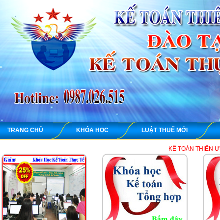
TRANG CHỦ
KHÓA HỌC
LUẬT THUẾ MỚI
KẾ TOÁN THIÊN ƯNG chuyên dạy họ