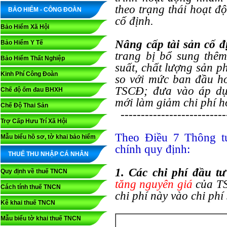
theo trạng thái hoạt đ
BẢO HIỂM - CÔNG ĐOÀN
cố định.
Bảo Hiểm Xã Hội
Nâng cấp tài sản cố 
Bảo Hiểm Y Tế
trang bị bổ sung th
Bảo Hiểm Thất Nghiệp
suất, chất lượng sản 
Kinh Phí Công Đoàn
so với mức ban đầu ho
TSCĐ; đưa vào áp dụn
Chế độ ốm đau BHXH
mới làm giảm chi phí h
Chế Độ Thai Sản
--------------------------
Trợ Cấp Hưu Trí Xã Hội
Theo Điều 7 Thông t
Mẫu biểu hồ sơ, tờ khai bảo hiểm
chính quy định:
THUẾ THU NHẬP CÁ NHÂN
1. Các chi phí đầu t
Quy định về thuế TNCN
tăng nguyên giá
của TS
Cách tính thuế TNCN
chi phí này vào chi phí
Kê khai thuế TNCN
Mẫu biểu tờ khai thuế TNCN