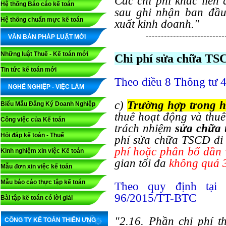
Các chi phí khác liên
Hệ thống Báo cáo kế toán
sau ghi nhận ban đầu
Hệ thống chuẩn mực kế toán
xuất kinh doanh."
--------------------------
VĂN BẢN PHÁP LUẬT MỚI
Những luật Thuế - Kế toán mới
Chi phí sửa chữa TSC
Tin tức kế toán mới
Theo điều 8 Thông tư 
NGHỀ NGHIỆP - VIỆC LÀM
c)
Trường hợp trong h
Biểu Mẫu Đăng Ký Doanh Nghiệp
thuê hoạt động và thuê
Công việc của Kế toán
trách nhiệm
sửa chữa t
Hỏi đáp kế toán - Thuế
phí sửa chữa TSCĐ đi
phí hoặc phân bổ dần 
Kinh nghiệm xin việc Kế toán
gian tối đa
không quá 
Mẫu đơn xin việc kế toán
Mẫu báo cáo thực tập kế toán
Theo quy định tại
96/2015/TT-BTC
Bài tập kế toán có lời giải
"2.16. Phần chi phí t
CÔNG TY KẾ TOÁN THIÊN ƯNG