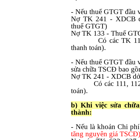
- Nếu thuế GTGT đầu và
Nợ TK 241 - XDCB dở
thuế GTGT)
Nợ TK 133 - Thuế GTG
Có các TK 111
thanh toán).
- Nếu thuế GTGT đầu và
sửa chữa TSCĐ bao gồm
Nợ TK 241 - XDCB dở d
Có các 111, 112
toán).
b) Khi việc sửa chữ
thành:
- Nếu là khoản Chi phí
tăng nguyên giá TSCĐ)