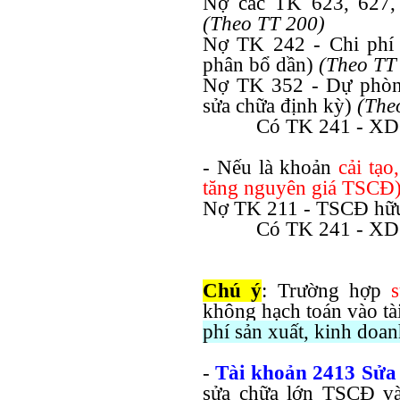
Nợ các TK 623, 627, 
(Theo TT 200)
Nợ TK 242 - Chi phí 
phân bổ dần)
(Theo TT
Nợ TK 352 - Dự phòng 
sửa chữa định kỳ)
(The
Có TK 241 - XD
- Nếu là khoản
cải tạo
tăng nguyên giá TSCĐ
Nợ TK 211 - TSCĐ hữu
Có TK 241 - XD
Chú ý
:
Trường hợp
không hạch toán vào t
phí sản xuất, kinh doan
-
Tài khoản 2413 Sửa
sửa chữa lớn TSCĐ và 