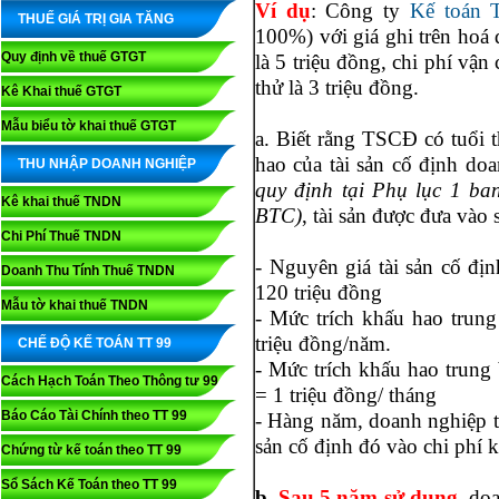
Ví dụ
: Công ty
Kế toán 
THUẾ GIÁ TRỊ GIA TĂNG
100%) với giá ghi trên hoá 
Quy định về thuế GTGT
là 5 triệu đồng, chi phí vận 
thử là 3 triệu đồng.
Kê Khai thuế GTGT
Mẫu biểu tờ khai thuế GTGT
a. Biết rằng TSCĐ có tuổi t
hao của tài sản cố định do
THU NHẬP DOANH NGHIỆP
quy định tại Phụ lục 1 ba
Kê khai thuế TNDN
BTC)
, tài sản được đưa vào
Chi Phí Thuế TNDN
- Nguyên giá tài sản cố định
Doanh Thu Tính Thuế TNDN
120 triệu đồng
Mẫu tờ khai thuế TNDN
- Mức trích khấu hao trun
triệu đồng/năm.
CHẾ ĐỘ KẾ TOÁN TT 99
- Mức trích khấu hao trung
Cách Hạch Toán Theo Thông tư 99
= 1 triệu đồng/ tháng
Báo Cáo Tài Chính theo TT 99
- Hàng năm, doanh nghiệp tr
sản cố định đó vào chi phí 
Chứng từ kế toán theo TT 99
Sổ Sách Kế Toán theo TT 99
b.
Sau 5 năm sử dụng
,
doa