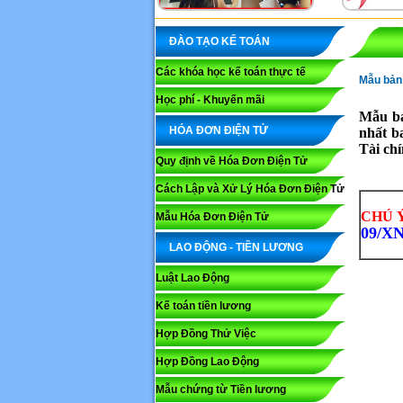
ĐÀO TẠO KẾ TOÁN
Các khóa học kế toán thực tế
Mẫu bản 
Học phí - Khuyến mãi
Mẫu bả
HÓA ĐƠN ĐIỆN TỬ
nhất b
Tài chí
Quy định về Hóa Đơn Điện Tử
Cách Lập và Xử Lý Hóa Đơn Điện Tử
CHÚ Y
Mẫu Hóa Đơn Điện Tử
09/X
LAO ĐỘNG - TIỀN LƯƠNG
Luật Lao Động
Kế toán tiền lương
Hợp Đồng Thử Việc
Hợp Đồng Lao Động
Mẫu chứng từ Tiền lương