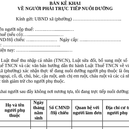
BẢN KÊ KHAI
VỀ NGƯỜI PHẢI TRỰC TIẾP NUÔI DƯỠNG
 gửi: UBND xã (phường) …………………………..
ên người nộp thuế: …….…….............…
uế (nếu có):…...........................…
ND/Hộ chiếu: …..………….… Ngày cấp: …...………………….
cấp: ………………………………..
ện nay: ……….................................…
Luật thuế thu nhập cá nhân (TNCN), Luật sửa đổi, bổ sung một số 
huế TNCN và các văn bản hướng dẫn thi hành Luật Thuế TNCN về vi
ã (phường) xác nhận thực tế đang nuôi dưỡng người phụ thuộc là ông
ngoại, cô, dì, chú, bác, cậu ruột, anh chị em ruột, cháu ruột và các cá 
 tính giảm trừ cho người phụ thuộc.
khai người sau đây không nơi nương tựa, tôi đang trực tiếp nuôi dưỡng
Ngày
Họ và tên
tháng
Số CMND
Quan hệ với
Địa chỉ cư 
người phụ
năm
/Hộ chiếu
người làm đơn
người phụ 
thuộc
sinh