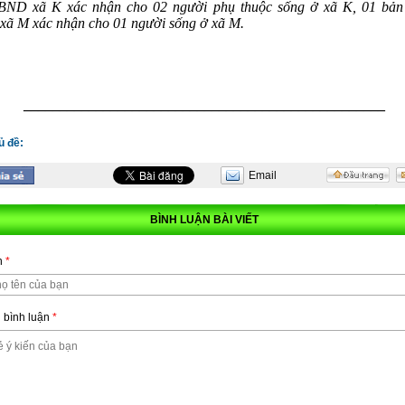
BND xã K xác nhận cho 02 người phụ thuộc sống ở xã K, 01 bản
ã M xác nhận cho 01 người sống ở xã M.
__________________________________________________
ủ đề:
Email
BÌNH LUẬN BÀI VIẾT
n
*
n
*
 bình luận
*
 bình luận
*