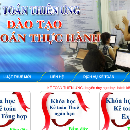
LUẬT THUẾ MỚI
LIÊN HỆ
DỊCH VỤ KẾ TOÁN
KẾ TOÁN THIÊN ƯNG chuyên dạy học thực hành kế toán thuế tổng hợ