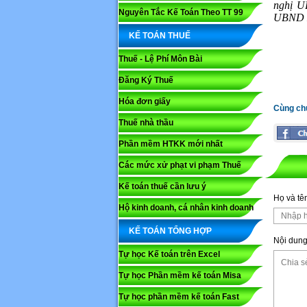
nghị U
Nguyên Tắc Kế Toán Theo TT 99
UBND x
KẾ TOÁN THUẾ
Thuế - Lệ Phí Môn Bài
Đăng Ký Thuế
Hóa đơn giấy
Cùng ch
Thuế nhà thầu
Phần mềm HTKK mới nhất
Các mức xử phạt vi phạm Thuế
Kế toán thuế cần lưu ý
Họ và tê
Họ và tê
Hộ kinh doanh, cá nhân kinh doanh
KẾ TOÁN TỔNG HỢP
Nội dung
Nội dung
Tự học Kế toán trên Excel
Tự học Phần mềm kế toán Misa
Tự học phần mềm kế toán Fast