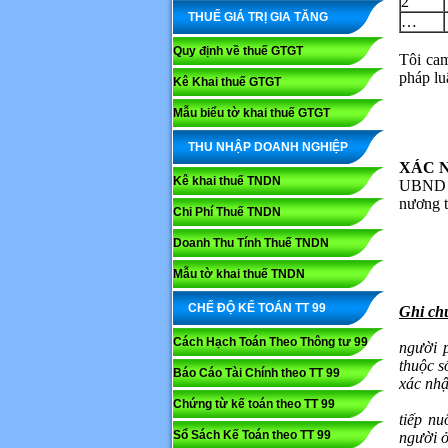
2
THUẾ GIÁ TRỊ GIA TĂNG
…
Quy định về thuế GTGT
Tôi cam
pháp lu
Kê Khai thuế GTGT
Mẫu biểu tờ khai thuế GTGT
THU NHẬP DOANH NGHIỆP
XÁC N
Kê khai thuế TNDN
UBND …
nương t
Chi Phí Thuế TNDN
Doanh Thu Tính Thuế TNDN
Mẫu tờ khai thuế TNDN
CHẾ ĐỘ KẾ TOÁN TT 99
Ghi ch
Cách Hạch Toán Theo Thông tư 99
người 
thuộc s
Báo Cáo Tài Chính theo TT 99
xác nhậ
Ví dụ:
Chứng từ kế toán theo TT 99
tiếp nu
Sổ Sách Kế Toán theo TT 99
người 