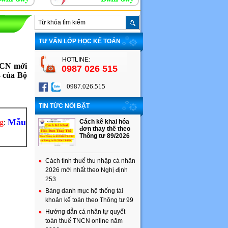
TƯ VẤN LỚP HỌC KẾ TOÁN
HOTLINE:
NCN mới
0987 026 515
3 của Bộ
0987.026.515
TIN TỨC NỔI BẬT
Mẫu
ng
:
Cách kê khai hóa
đơn thay thế theo
Thông tư 89/2026
Cách tính thuế thu nhập cá nhân
2026 mới nhất theo Nghị định
253
Bảng danh mục hệ thống tài
khoản kế toán theo Thông tư 99
Hướng dẫn cá nhân tự quyết
toán thuế TNCN online năm