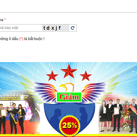
ha
*
ha
*
hững ô dấu
(*)
là bắt buộc !
Những ô dấu
(*)
là bắt buộc !