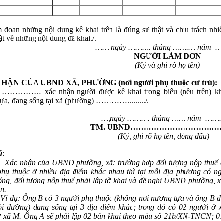
 đoan những nội dung kê khai trên là đúng sự thật và chịu trách nhi
ật về những nội dung đã khai./.
……,n
gày ………. tháng …….… năm 
NGƯỜI LÀM ĐƠN
(Ký và ghi rõ họ tên)
HẬN CỦA UBND XÃ, PHƯỜNG (nơi người phụ thuộc cư trú):
………… xác nhận người được kê khai trong biểu (nêu trên) kh
ựa, đang sống tại xã (phường) …………........./.
…,ngày ………. tháng …… năm …
TM. UBND………………………….…
(Ký, ghi rõ họ tên, đóng dấu)
ú
:
Xác nhận của UBND phường, xã: trường hợp đối tượng nộp thuế 
phụ thuộc ở nhiều địa điểm khác nhau thì tại mỗi địa phương có n
ống, đối tượng nộp thuế phải lập tờ khai và đề nghị UBND phường, x
n.
 Ông B có 3 người phụ thuộc (không nơi nương tựa và ông B đ
ôi dưỡng) đang sống tại 3 địa điểm khác; trong đó có 02 người ở 
ở xã M. Ông A sẽ phải lập 02 bản khai theo mẫu số 21b/XN-TNCN; 0