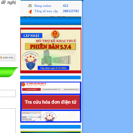
 đề nghị
Đang online
422
Tổng số truy cập
286525702