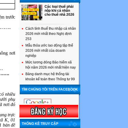
Các loại thuế phải
nộp khi cá nhân
cho thuê nhà 2026
ệm trước
………..
Cách tính thuế thu nhập cá nhân
2026 mới nhất theo Nghị định
253
Mẫu thỏa ước lao động tập thể
2026 mới nhất của doanh
ông nơi
nghiệp
Mức lương đóng Bảo hiểm xã
hội năm 2026 mới nhất hiện nay
……
…….
Bảng danh mục hệ thống tài
khoản kế toán theo Thông tư 99
TÌM CHÚNG TÔI TRÊN FACEBOOK
có nhiều
gười phụ
ã nơi đó
ang trực
xã K, 01
THỐNG KÊ TRUY CẬP
1 bản đề