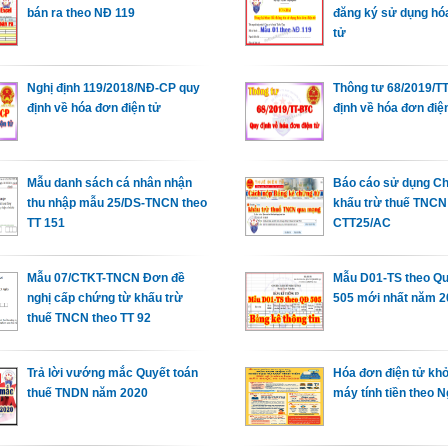
bán ra theo NĐ 119
đăng ký sử dụng hó
tử
Nghị định 119/2018/NĐ-CP quy
Thông tư 68/2019/T
định về hóa đơn điện tử
định về hóa đơn điệ
Mẫu danh sách cá nhân nhận
Báo cáo sử dụng C
thu nhập mẫu 25/DS-TNCN theo
khấu trừ thuế TNC
TT 151
CTT25/AC
Mẫu 07/CTKT-TNCN Đơn đề
Mẫu D01-TS theo Qu
nghị cấp chứng từ khấu trừ
505 mới nhất năm 
thuế TNCN theo TT 92
Trả lời vướng mắc Quyết toán
Hóa đơn điện tử khở
thuế TNDN năm 2020
máy tính tiền theo N