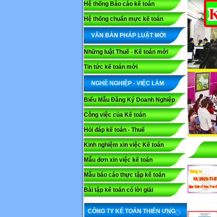
Hệ thống Báo cáo kế toán
Hệ thống chuẩn mực kế toán
VĂN BẢN PHÁP LUẬT MỚI
Những luật Thuế - Kế toán mới
Tin tức kế toán mới
NGHỀ NGHIỆP - VIỆC LÀM
Biểu Mẫu Đăng Ký Doanh Nghiệp
Công việc của Kế toán
Hỏi đáp kế toán - Thuế
Kinh nghiệm xin việc Kế toán
Mẫu đơn xin việc kế toán
Mẫu báo cáo thực tập kế toán
Bài tập kế toán có lời giải
CÔNG TY KẾ TOÁN THIÊN ƯNG