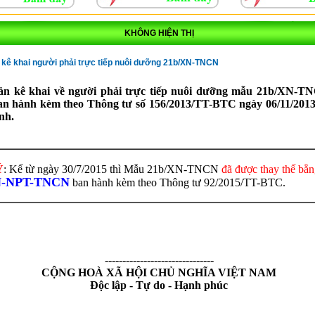
KHÔNG HIỆN THỊ
kê khai người phải trực tiếp nuôi dưỡng 21b/XN-TNCN
n kê khai về người phải trực tiếp nuôi dưỡng mẫu 21b/XN-T
an hành kèm theo Thông tư số 156/2013/TT-BTC ngày 06/11/201
nh.
́
: Kể từ ngày 30/7/2015 thì Mẫu 21b/XN-TNCN
đã được thay thế bằ
N-NPT-TNCN
ban hành kèm theo Thông tư 92/2015/TT-BTC.
-------------------------------
CỘNG HOÀ XÃ HỘI CHỦ NGHĨA VIỆT NAM
Độc lập - Tự do - Hạnh phúc