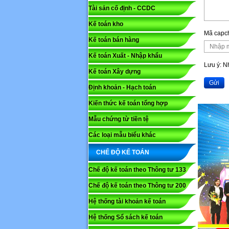
Tài sản cố định - CCDC
Kế toán kho
Mã capc
Mã capc
Kế toán bán hàng
Kế toán Xuất - Nhập khẩu
Lưu ý: N
Lưu ý: 
Kế toán Xây dựng
Gửi
Gửi
Định khoản - Hạch toán
Kiến thức kế toán tổng hợp
Mẫu chứng từ tiền tệ
Các loại mẫu biểu khác
CHẾ ĐỘ KẾ TOÁN
Chế độ kế toán theo Thông tư 133
Chế độ kế toán theo Thông tư 200
Hệ thống tài khoản kế toán
Hệ thống Sổ sách kế toán