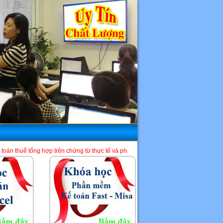
p trên chứng từ thực tế và phần mềm HTKK, Excel, Misa. Là một địa chỉ học kế to
HCM