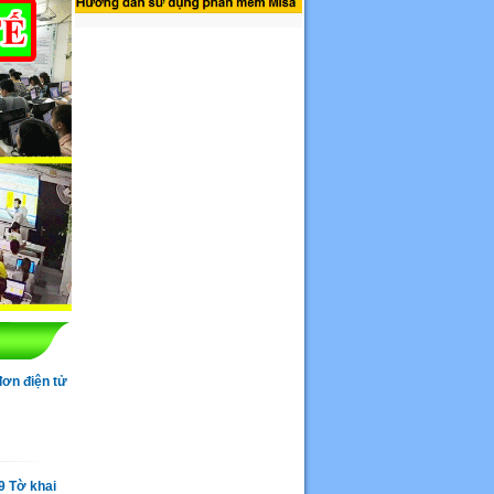
đơn điện tử
9 Tờ khai