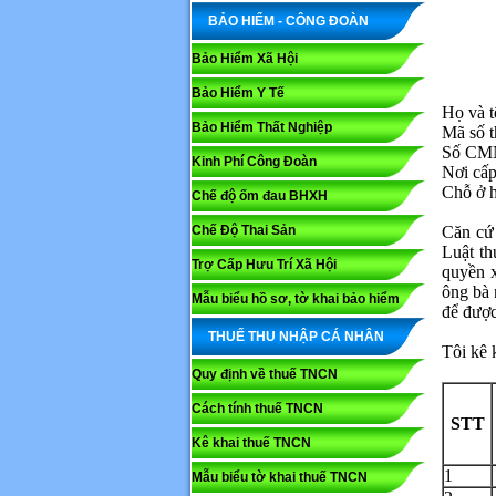
BẢO HIỂM - CÔNG ĐOÀN
Bảo Hiểm Xã Hội
Kính
Bảo Hiểm Y Tế
Họ và t
Bảo Hiểm Thất Nghiệp
Mã số th
Số CM
Kinh Phí Công Đoàn
Nơi 
Chỗ ở hi
Chế độ ốm đau BHXH
Chế Độ Thai Sản
Căn cứ 
Luật t
Trợ Cấp Hưu Trí Xã Hội
quyền x
ông bà 
Mẫu biểu hồ sơ, tờ khai bảo hiểm
để được
THUẾ THU NHẬP CÁ NHÂN
Tôi kê 
Quy định về thuế TNCN
Cách tính thuế TNCN
STT
Kê khai thuế TNCN
1
Mẫu biểu tờ khai thuế TNCN