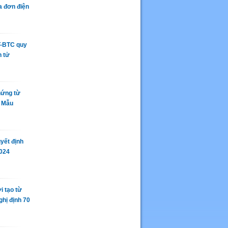
a đơn điện
T-BTC quy
n tử
hứng từ
N Mẫu
yết định
2024
i tạo từ
ghị định 70