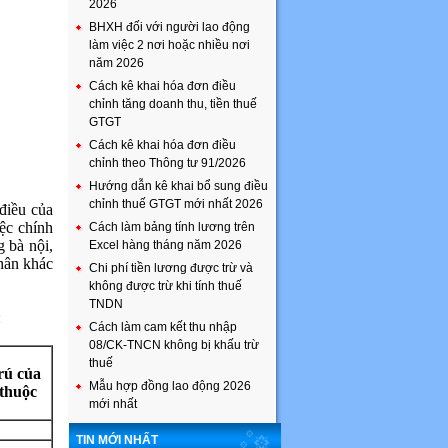
2026
BHXH đối với người lao động
làm việc 2 nơi hoặc nhiều nơi
năm 2026
Cách kê khai hóa đơn điều
chỉnh tăng doanh thu, tiền thuế
GTGT
Cách kê khai hóa đơn điều
chỉnh theo Thông tư 91/2026
Hướng dẫn kê khai bổ sung điều
chỉnh thuế GTGT mới nhất 2026
điều của
ệc chính
Cách làm bảng tính lương trên
 bà nội,
Excel hàng tháng năm 2026
nhân khác
Chi phí tiền lương được trừ và
không được trừ khi tính thuế
TNDN
:
Cách làm cam kết thu nhập
08/CK-TNCN không bị khấu trừ
thuế
trú của
Mẫu hợp đồng lao động 2026
thuộc
mới nhất
TIN MỚI NHẤT