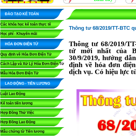
ĐÀO TẠO KẾ TOÁN
Các khóa học kế toán thực tế
Thông tư 68/2019/TT-BTC qu
Học phí - Khuyến mãi
Thông tư 68/2019/TT
HÓA ĐƠN ĐIỆN TỬ
tử mới nhất của B
Quy định về Hóa Đơn Điện Tử
30/9/2019, hướng dẫ
định về hóa đơn điện
Cách Lập và Xử Lý Hóa Đơn Điện Tử
dịch vụ. Có hiệu lực t
Mẫu Hóa Đơn Điện Tử
LAO ĐỘNG - TIỀN LƯƠNG
Luật Lao Động
Kế toán tiền lương
Hợp Đồng Thử Việc
Hợp Đồng Lao Động
Mẫu chứng từ Tiền lương