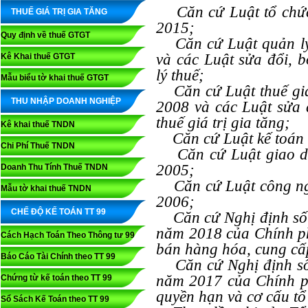
Căn cứ Luật tổ chức
THUẾ GIÁ TRỊ GIA TĂNG
2015;
Quy định về thuế GTGT
Căn cứ Luật quản lý 
và các Luật sửa đổi, 
Kê Khai thuế GTGT
lý thuế;
Mẫu biểu tờ khai thuế GTGT
Căn cứ Luật thuế giá 
THU NHẬP DOANH NGHIỆP
2008 và các Luật sửa 
thuế giá trị gia tăng;
Kê khai thuế TNDN
Căn cứ Luật kế toán 
Chi Phí Thuế TNDN
Căn cứ Luật giao dịc
2005;
Doanh Thu Tính Thuế TNDN
Căn cứ Luật công ngh
Mẫu tờ khai thuế TNDN
2006;
CHẾ ĐỘ KẾ TOÁN TT 99
Căn cứ Nghị định số 
năm 2018 của Chính ph
Cách Hạch Toán Theo Thông tư 99
bán hàng hóa, cung cấ
Báo Cáo Tài Chính theo TT 99
Căn cứ Nghị định số
năm 2017 của Chính p
Chứng từ kế toán theo TT 99
quyền hạn và cơ cấu tổ
Sổ Sách Kế Toán theo TT 99