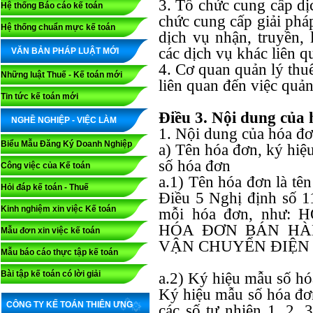
3. Tổ chức cung cấp dị
Hệ thống Báo cáo kế toán
chức cung cấp giải phá
Hệ thống chuẩn mực kế toán
dịch vụ nhận, truyền, 
các dịch vụ khác liên q
VĂN BẢN PHÁP LUẬT MỚI
4. Cơ quan quản lý thuế
Những luật Thuế - Kế toán mới
liên quan đến việc quả
Tin tức kế toán mới
Điều 3. Nội dung của 
NGHỀ NGHIỆP - VIỆC LÀM
1. Nội dung của hóa đơ
Biểu Mẫu Đăng Ký Doanh Nghiệp
a) Tên hóa đơn, ký hiệ
số hóa đơn
Công việc của Kế toán
a.1) Tên hóa đơn là tên
Hỏi đáp kế toán - Thuế
Điều 5 Nghị định số 1
Kinh nghiệm xin việc Kế toán
mỗi hóa đơn, như:
HÓA ĐƠN BÁN HÀ
Mẫu đơn xin việc kế toán
VẬN CHUYỂN ĐIỆN 
Mẫu báo cáo thực tập kế toán
Bài tập kế toán có lời giải
a.2) Ký hiệu mẫu số h
Ký hiệu mẫu số hóa đơn
CÔNG TY KẾ TOÁN THIÊN ƯNG
các số tự nhiên 1, 2, 