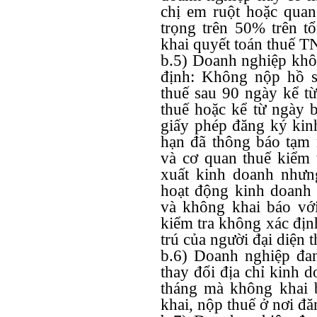
chị em ruột hoặc quan
trọng trên 50% trên t
khai quyết toán thuế 
b.5) Doanh nghiệp khôn
định: Không nộp hồ s
thuế sau 90 ngày kể từ
thuế hoặc kể từ ngày 
giấy phép đăng ký kin
hạn đã thông báo tạm 
và cơ quan thuế kiểm 
xuất kinh doanh nhưn
hoạt động kinh doanh 
và không khai báo vớ
kiểm tra không xác địn
trú của người đại diện 
b.6) Doanh nghiệp đa
thay đổi địa chỉ kinh d
tháng mà không khai 
khai, nộp thuế ở nơi đ