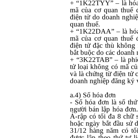
+ “1K22TYY” – là hóa đ
mã của cơ quan thuế 
điện tử do doanh nghiệ
quan thuế.
+ “1K22DAA” – là hóa đ
mã của cơ quan thuế 
điện tử đặc thù không 
bắt buộc do các doanh 
+ “3K22TAB” – là phi
tử loại không có mã c
và là chứng từ điện tử
doanh nghiệp đăng ký v
a.4) Số hóa đơn
- Số hóa đơn là số thứ
người bán lập hóa đơn
Ả-rập có tối đa 8 chữ 
hoặc ngày bắt đầu sử 
31/12 hàng năm có tố
được lập theo thứ tự l