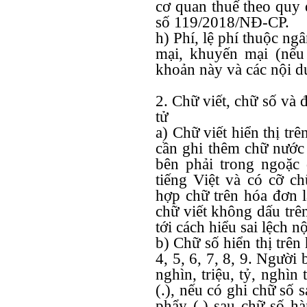
cơ quan thuế theo quy 
số 119/2018/NĐ-CP.
h) Phí, lệ phí thuộc ng
mại, khuyến mại (nếu
khoản này và các nội d
2. Chữ viết, chữ số và 
tử
a) Chữ viết hiển thị tr
cần ghi thêm chữ nước 
bên phải trong ngoặc
tiếng Việt và có cỡ c
hợp chữ trên hóa đơn l
chữ viết không dấu tr
tới cách hiểu sai lệch 
b) Chữ số hiển thị trên 
4, 5, 6, 7, 8, 9. Người
nghìn, triệu, tỷ, nghìn 
(.), nếu có ghi chữ số 
phẩy (,) sau chữ số h