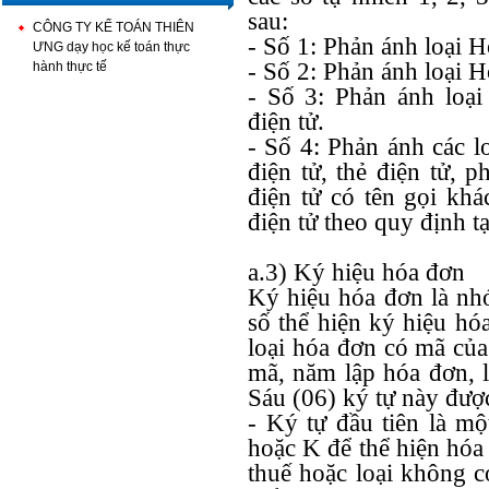
sau:
CÔNG TY KẾ TOÁN THIÊN
- Số 1: Phản ánh loại Hó
ƯNG dạy học kế toán thực
- Số 2: Phản ánh loại 
hành thực tế
- Số 3: Phản ánh loạ
điện tử.
- Số 4: Phản ánh các l
điện tử, thẻ điện tử, 
điện tử có tên gọi kh
điện tử theo quy định t
a.3) Ký hiệu hóa đơn
Ký hiệu hóa đơn là nh
số thể hiện ký hiệu hó
loại hóa đơn có mã củ
mã, năm lập hóa đơn, l
Sáu (06) ký tự này đượ
- Ký tự đầu tiên là mộ
hoặc K để thể hiện hóa
thuế hoặc loại không c