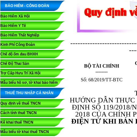
BẢO HIỂM - CÔNG ĐOÀN
Bảo Hiểm Xã Hội
Bảo Hiểm Y Tế
Bảo Hiểm Thất Nghiệp
---------------------------
Kinh Phí Công Đoàn
---
Chế độ ốm đau BHXH
Chế Độ Thai Sản
BỘ TÀI CHÍNH
--------
Trợ Cấp Hưu Trí Xã Hội
Số: 68/2019/TT-BTC
Mẫu biểu hồ sơ, tờ khai bảo hiểm
THUẾ THU NHẬP CÁ NHÂN
HƯỚNG DẪN THỰC H
Quy định về thuế TNCN
ĐỊNH SỐ 119/2018
2018 CỦA CHÍNH 
Cách tính thuế TNCN
ĐIỆN TỬ KHI BÁN
Kê khai thuế TNCN
Mẫu biểu tờ khai thuế TNCN