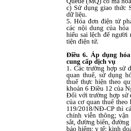
Queue (MQ) có mã hóa 
c) Sử dụng giao thức
dữ liệu.
5. Hóa đơn điện tử phả
các nội dung của hóa
hiểu sai lệch để ngườ
tiện điện tử.
Điều 6. Áp dụng hóa
cung cấp dịch vụ
1. Các trường hợp sử 
quan thuế, sử dụng h
thuế thực hiện theo qu
khoản 6 Điều 12 của N
Đối với trường hợp sử
của cơ quan thuế theo
119/2018/NĐ-CP thì các
chính viễn thông; vận
sắt, đường biển, đường 
bảo hiểm; y tế; kinh d