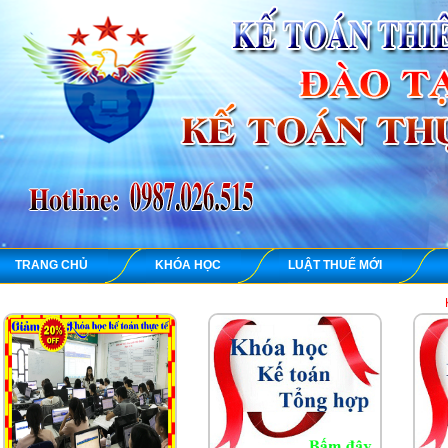
TRANG CHỦ
KHÓA HỌC
LUẬT THUẾ MỚI
KẾ TOÁN THIÊN 