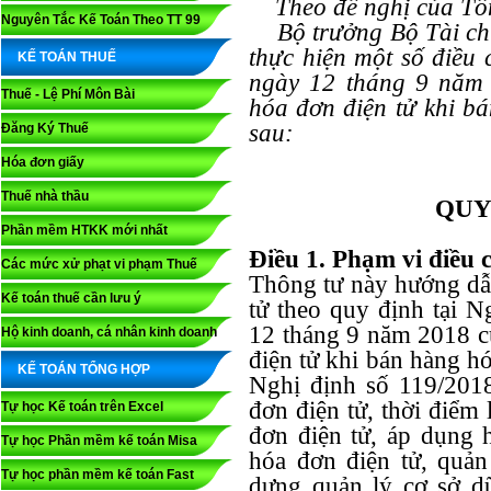
Theo đề nghị của Tổn
Nguyên Tắc Kế Toán Theo TT 99
Bộ trưởng Bộ Tài chí
thực hiện một số điều
KẾ TOÁN THUẾ
ngày 12 tháng 9 năm 
Thuế - Lệ Phí Môn Bài
hóa đơn điện tử khi b
sau:
Đăng Ký Thuế
Hóa đơn giấy
Thuế nhà thầu
QUY
Phần mềm HTKK mới nhất
Điều 1. Phạm vi điều 
Các mức xử phạt vi phạm Thuế
Thông tư này hướng dẫ
Kế toán thuế cần lưu ý
tử theo quy định tại 
12 tháng 9 năm 2018 c
Hộ kinh doanh, cá nhân kinh doanh
điện tử khi bán hàng hó
KẾ TOÁN TỔNG HỢP
Nghị định số 119/201
đơn điện tử, thời điểm
Tự học Kế toán trên Excel
đơn điện tử, áp dụng 
Tự học Phần mềm kế toán Misa
hóa đơn điện tử, quản
Tự học phần mềm kế toán Fast
dựng quản lý cơ sở dữ