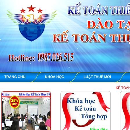
TRANG CHỦ
KHÓA HỌC
LUẬT THUẾ MỚI
KẾ TOÁN THIÊN ƯNG chu