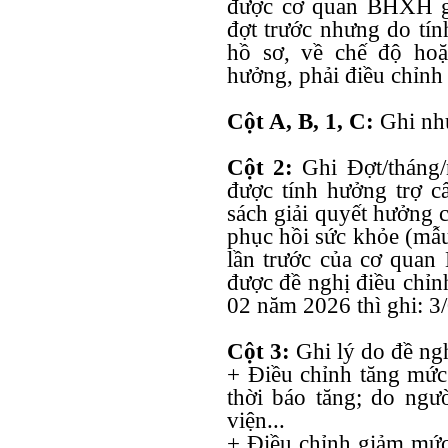
được cơ quan BHXH gi
đợt trước nhưng do tín
hồ sơ, về chế độ hoặ
hưởng, phải điều chỉnh 
Cột A, B, 1, C:
Ghi như
Cột 2:
Ghi Đợt/tháng
được tính hưởng trợ c
sách giải quyết hưởng 
phục hồi sức khỏe (mẫ
lần trước của cơ qua
được đề nghị điều chỉn
02 năm 2026 thì ghi: 3
Cột 3:
Ghi lý do đề ngh
+ Điều chỉnh tăng mức
thời báo tăng; do ngư
viện...
+ Điều chỉnh giảm mứ