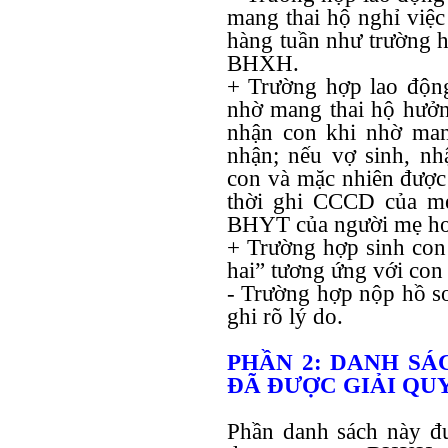
mang thai hộ nghỉ việc
hàng tuần như trường 
BHXH.
+ Trường hợp lao độn
nhờ mang thai hộ hưởng
nhận con khi nhờ man
nhận; nếu vợ sinh, nh
con và mặc nhiên được 
thời ghi CCCD của m
BHYT của người mẹ ho
+ Trường hợp sinh con 
hai” tương ứng với con 
- Trường hợp nộp hồ sơ
ghi rõ lý do.
PHẦN 2: DANH SÁ
ĐÃ ĐƯỢC GIẢI QU
Phần danh sách này đư