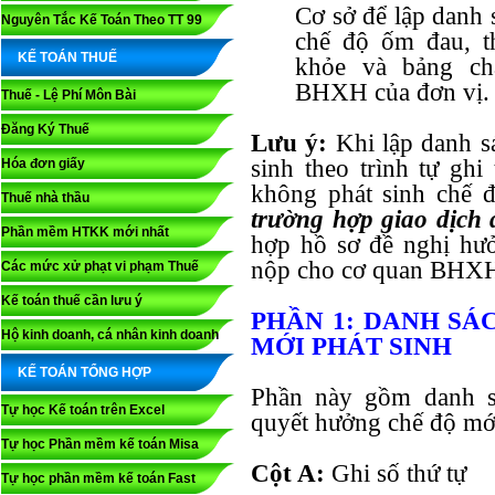
Cơ sở để lập danh 
Nguyên Tắc Kế Toán Theo TT 99
chế độ ốm đau, th
KẾ TOÁN THUẾ
khỏe và bảng ch
BHXH của đơn vị.
Thuế - Lệ Phí Môn Bài
Đăng Ký Thuế
Lưu ý:
Khi lập danh s
sinh theo trình tự gh
Hóa đơn giấy
không phát sinh chế đ
Thuế nhà thầu
trường hợp giao dịch 
Phần mềm HTKK mới nhất
hợp hồ sơ đề nghị hư
nộp cho cơ quan BHXH t
Các mức xử phạt vi phạm Thuế
Kế toán thuế cần lưu ý
PHẦN 1: DANH SÁ
Hộ kinh doanh, cá nhân kinh doanh
MỚI PHÁT SINH
KẾ TOÁN TỔNG HỢP
Phần này gồm danh sá
Tự học Kế toán trên Excel
quyết hưởng chế độ mới
Tự học Phần mềm kế toán Misa
Cột A:
Ghi số thứ tự
Tự học phần mềm kế toán Fast