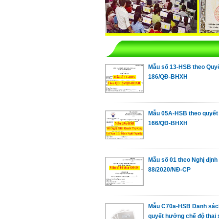
Mẫu số 13-HSB theo Quyế
186/QĐ-BHXH
Mẫu 05A-HSB theo quyết 
166/QĐ-BHXH
Mẫu số 01 theo Nghị định
88/2020/NĐ-CP
Mẫu C70a-HSB Danh sách
quyết hưởng chế độ thai 