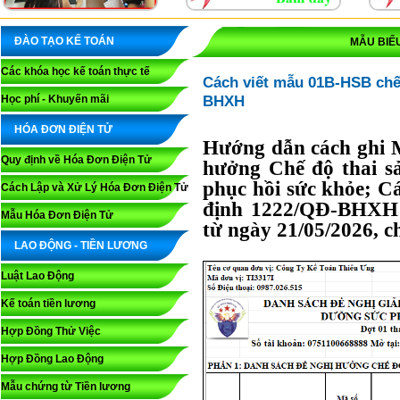
ĐÀO TẠO KẾ TOÁN
MẪU BIỂU
Các khóa học kế toán thực tế
Cách viết mẫu 01B-HSB ch
BHXH
Học phí - Khuyến mãi
HÓA ĐƠN ĐIỆN TỬ
Hướng dẫn cách ghi 
Quy định về Hóa Đơn Điện Tử
hưởng Chế độ thai sả
phục hồi sức khỏe; C
Cách Lập và Xử Lý Hóa Đơn Điện Tử
định 1222/QĐ-BHXH 
Mẫu Hóa Đơn Điện Tử
từ ngày 21/05/2026, ch
LAO ĐỘNG - TIỀN LƯƠNG
Luật Lao Động
Kế toán tiền lương
Hợp Đồng Thử Việc
Hợp Đồng Lao Động
Mẫu chứng từ Tiền lương