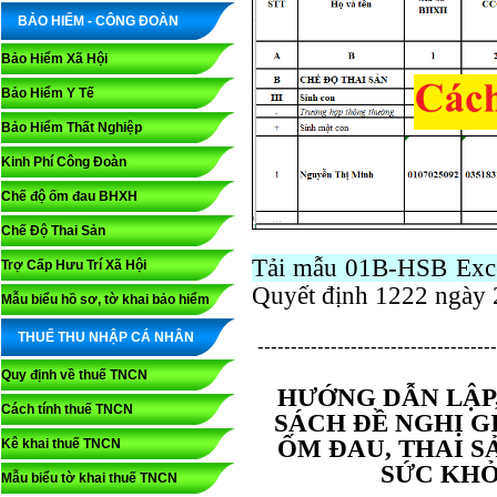
BẢO HIỂM - CÔNG ĐOÀN
Bảo Hiểm Xã Hội
Bảo Hiểm Y Tế
Bảo Hiểm Thất Nghiệp
Kinh Phí Công Đoàn
Chế độ ốm đau BHXH
Chế Độ Thai Sản
Tải mẫu 01B-HSB Exce
Trợ Cấp Hưu Trí Xã Hội
Quyết định 1222 ngày 
Mẫu biểu hồ sơ, tờ khai bảo hiểm
THUẾ THU NHẬP CÁ NHÂN
------------------------------------
Quy định về thuế TNCN
HƯỚNG DẪN LẬP
Cách tính thuế TNCN
SÁCH ĐỀ NGHỊ G
ỐM ĐAU, THAI S
Kê khai thuế TNCN
SỨC KHỎE
Mẫu biểu tờ khai thuế TNCN