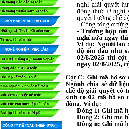
Hệ thống Báo cáo kế toán
nghị giải quyết hư
động thực tế nghỉ 
Hệ thống chuẩn mực kế toán
quyết hưởng chế độ
VĂN BẢN PHÁP LUẬT MỚI
- Cộng tổng ở từng 
- Trường hợp ốm 
Những luật Thuế - Kế toán mới
nghỉ nửa ngày thì 
Tin tức kế toán mới
Ví dụ: Người lao 
độ ốm đau như s
NGHỀ NGHIỆP - VIỆC LÀM
02/8/2025 thì cột
Biểu Mẫu Đăng Ký Doanh Nghiệp
ngày 02/8/2025, cộ
Công việc của Kế toán
Cột C: Ghi mã hồ sơ 
Hỏi đáp kế toán - Thuế
Ngành chia sẻ dữ liệ
Kinh nghiệm xin việc Kế toán
chế độ giải quyết có 
Mẫu đơn xin việc kế toán
sinh có 02 mã hồ sơ 
dòng. Ví dụ:
Mẫu báo cáo thực tập kế toán
Dòng 1: Ghi mã h
Bài tập kế toán có lời giải
Dòng 2: Ghi mã h
Dòng n: Ghi mã h
CÔNG TY KẾ TOÁN THIÊN ƯNG