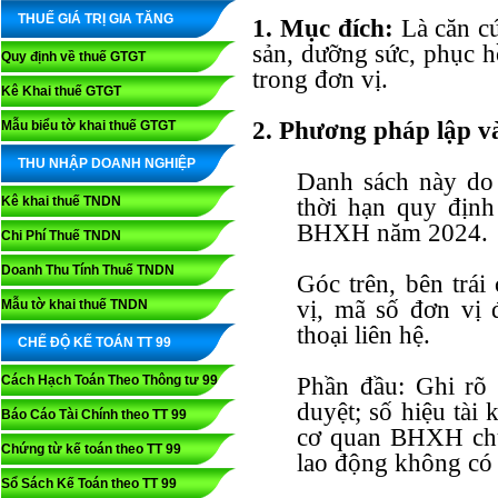
THUẾ GIÁ TRỊ GIA TĂNG
1. Mục đích:
Là căn cứ
sản, dưỡng sức, phục h
Quy định về thuế GTGT
trong đơn vị.
Kê Khai thuế GTGT
2. Phương pháp lập v
Mẫu biểu tờ khai thuế GTGT
THU NHẬP DOANH NGHIỆP
Danh sách này do 
Kê khai thuế TNDN
thời hạn quy định
BHXH năm 2024.
Chi Phí Thuế TNDN
Doanh Thu Tính Thuế TNDN
Góc trên, bên trái
vị, mã số đơn vị
Mẫu tờ khai thuế TNDN
thoại liên hệ.
CHẾ ĐỘ KẾ TOÁN TT 99
Cách Hạch Toán Theo Thông tư 99
Phần đầu: Ghi rõ 
duyệt; số hiệu tài
Báo Cáo Tài Chính theo TT 99
cơ quan BHXH chuy
Chứng từ kế toán theo TT 99
lao động không có 
Sổ Sách Kế Toán theo TT 99