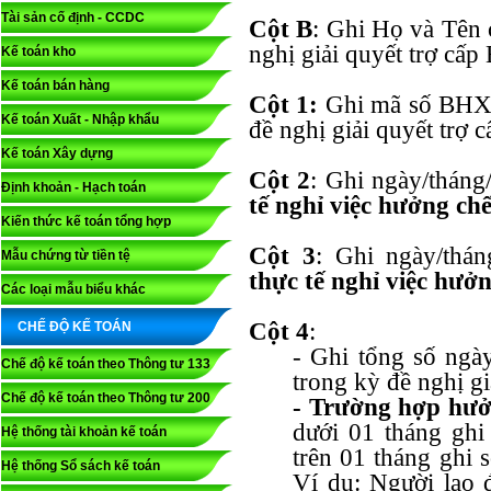
Tài sản cố định - CCDC
Cột B
: Ghi Họ và Tên 
nghị giải quyết trợ cấ
Kế toán kho
Kế toán bán hàng
Cột 1:
Ghi mã số BHXH
Kế toán Xuất - Nhập khẩu
đề nghị giải quyết trợ
Kế toán Xây dựng
Cột 2
: Ghi ngày/tháng
Định khoản - Hạch toán
tế nghỉ việc hưởng ch
Kiến thức kế toán tổng hợp
Cột 3
: Ghi ngày/thá
Mẫu chứng từ tiền tệ
thực tế nghỉ việc hưở
Các loại mẫu biểu khác
Cột 4
:
CHẾ ĐỘ KẾ TOÁN
- Ghi tổng số ngày
Chế độ kế toán theo Thông tư 133
trong kỳ đề nghị gi
Chế độ kế toán theo Thông tư 200
- Trường hợp hưở
dưới 01 tháng ghi
Hệ thống tài khoản kế toán
trên 01 tháng ghi 
Hệ thống Sổ sách kế toán
Ví dụ: Người lao 