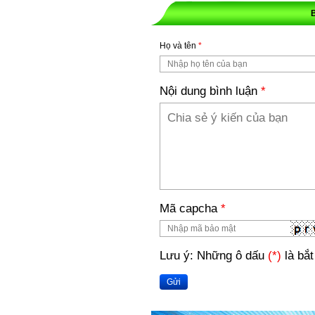
Họ và tên
*
Nội dung bình luận
*
Mã capcha
*
Lưu ý: Những ô dấu
(*)
là bắt
Gửi