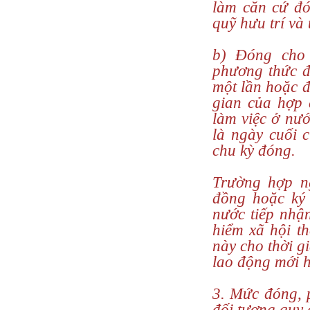
làm căn cứ đó
quỹ hưu trí và 
b) Đóng cho 
phương thức đ
một lần hoặc đ
gian của hợp 
làm việc ở nư
là ngày cuối 
chu kỳ đóng.
Trường hợp n
đồng hoặc ký
nước tiếp nhậ
hiểm xã hội t
này cho thời g
lao động mới h
3. Mức đóng, 
đối tượng quy 