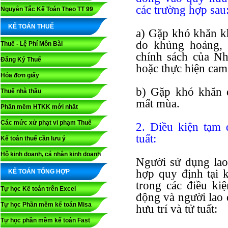
các trường hợp sau
Nguyên Tắc Kế Toán Theo TT 99
KẾ TOÁN THUẾ
a) Gặp khó khăn kh
do khủng hoảng, s
Thuế - Lệ Phí Môn Bài
chính sách của Nh
Đăng Ký Thuế
hoặc thực hiện cam 
Hóa đơn giấy
b) Gặp khó khăn d
Thuế nhà thầu
mất mùa.
Phần mềm HTKK mới nhất
Các mức xử phạt vi phạm Thuế
2. Điều kiện tạm 
tuất:
Kế toán thuế cần lưu ý
Hộ kinh doanh, cá nhân kinh doanh
Người sử dụng lao
hợp quy định tại 
KẾ TOÁN TỔNG HỢP
trong các điều ki
Tự học Kế toán trên Excel
động và người lao
Tự học Phần mềm kế toán Misa
hưu trí và tử tuất:
Tự học phần mềm kế toán Fast