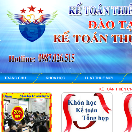
TRANG CHỦ
KHÓA HỌC
LUẬT THUẾ MỚI
KẾ TOÁN THIÊN ƯNG chuyên dạy học 