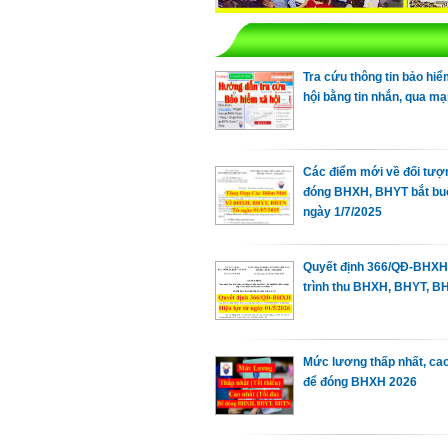
Tra cứu thông tin bảo hiể
hội bằng tin nhắn, qua m
Các điểm mới về đối tượ
đóng BHXH, BHYT bắt bu
ngày 1/7/2025
Quyết định 366/QĐ-BHXH
trình thu BHXH, BHYT, B
Mức lương thấp nhất, cao
để đóng BHXH 2026