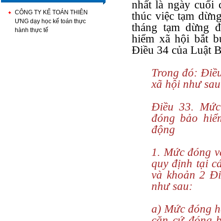
nhất là ngày cuối 
CÔNG TY KẾ TOÁN THIÊN
thúc việc tạm dừn
ƯNG dạy học kế toán thực
tháng tạm dừng đ
hành thực tế
hiểm xã hội bắt b
Điều 34 của Luật B
Trong đó: Điề
xã hội như sau
Điều 33. Mức
đóng bảo hiể
động
1. Mức đóng v
quy định tại cá
và khoản 2 Đi
như sau:
a) Mức đóng h
căn cứ đóng b