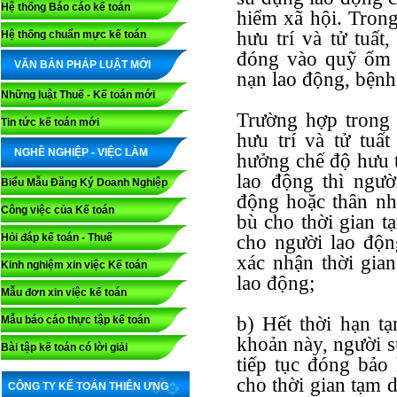
Hệ thống Báo cáo kế toán
hiểm xã hội. Tron
hưu trí và tử tuất
Hệ thống chuẩn mực kế toán
đóng vào quỹ ốm đ
VĂN BẢN PHÁP LUẬT MỚI
nạn lao động, bệnh
Những luật Thuế - Kế toán mới
Trường hợp trong 
Tin tức kế toán mới
hưu trí và tử tuấ
NGHỀ NGHIỆP - VIỆC LÀM
hưởng chế độ hưu t
lao động thì ngườ
Biểu Mẫu Đăng Ký Doanh Nghiệp
động hoặc thân nh
Công việc của Kế toán
bù cho thời gian t
Hỏi đáp kế toán - Thuế
cho người lao độn
xác nhận thời gia
Kinh nghiệm xin việc Kế toán
lao động;
Mẫu đơn xin việc kế toán
b) Hết thời hạn t
Mẫu báo cáo thực tập kế toán
khoản này, người s
Bài tập kế toán có lời giải
tiếp tục đóng bảo
cho thời gian tạm
CÔNG TY KẾ TOÁN THIÊN ƯNG