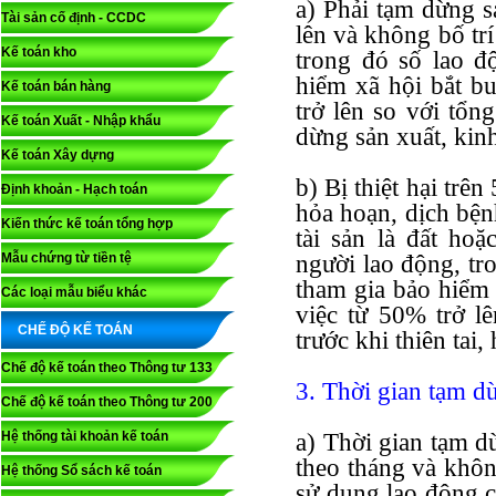
a) Phải tạm dừng s
Tài sản cố định - CCDC
lên và không bố tr
Kế toán kho
trong đó số lao đ
hiểm xã hội bắt bu
Kế toán bán hàng
trở lên so với tổn
Kế toán Xuất - Nhập khẩu
dừng sản xuất, kin
Kế toán Xây dựng
b) Bị thiệt hại trên
Định khoản - Hạch toán
hỏa hoạn, dịch bện
Kiến thức kế toán tổng hợp
tài sản là đất ho
Mẫu chứng từ tiền tệ
người lao động, tr
tham gia bảo hiểm 
Các loại mẫu biểu khác
việc từ 50% trở l
CHẾ ĐỘ KẾ TOÁN
trước khi thiên tai
Chế độ kế toán theo Thông tư 133
3. Thời gian tạm dừ
Chế độ kế toán theo Thông tư 200
Hệ thống tài khoản kế toán
a) Thời gian tạm d
theo tháng và khôn
Hệ thống Sổ sách kế toán
sử dụng lao động c