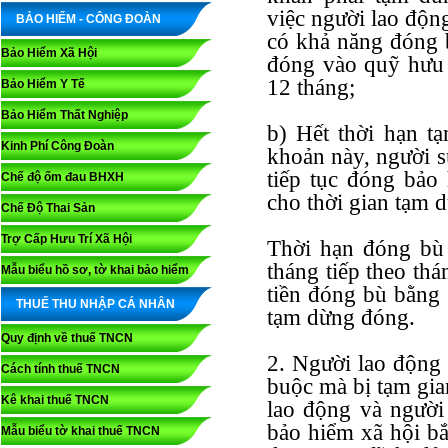
việc người lao độn
BẢO HIỂM - CÔNG ĐOÀN
có khả năng đóng 
Bảo Hiểm Xã Hội
đóng vào quỹ hưu tr
12 tháng;
Bảo Hiểm Y Tế
Bảo Hiểm Thất Nghiệp
b) Hết thời hạn t
Kinh Phí Công Đoàn
khoản này, người s
tiếp tục đóng bảo
Chế độ ốm đau BHXH
cho thời gian tạm 
Chế Độ Thai Sản
Trợ Cấp Hưu Trí Xã Hội
Thời hạn đóng bù 
tháng tiếp theo th
Mẫu biểu hồ sơ, tờ khai bảo hiểm
tiền đóng bù bằng 
THUẾ THU NHẬP CÁ NHÂN
tạm dừng đóng.
Quy định về thuế TNCN
2. Người lao động 
Cách tính thuế TNCN
buộc mà bị tạm gia
Kê khai thuế TNCN
lao động và người
bảo hiểm xã hội bắ
Mẫu biểu tờ khai thuế TNCN