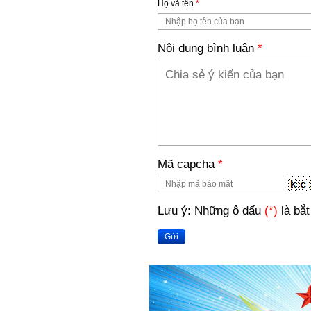
Họ và tên
*
Nội dung bình luận
*
Mã capcha
*
Lưu ý: Những ô dấu
(*)
là bắt
Gửi