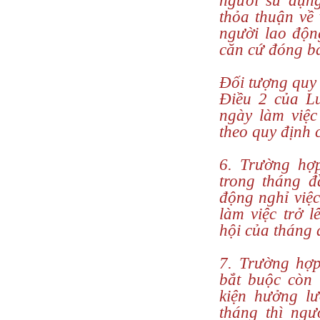
người sử dụn
thỏa thuận về
người lao độn
căn cứ đóng bả
Đối tượng quy 
Điều 2 của L
ngày làm việc 
theo quy định 
6. Trường hợ
trong tháng đ
động nghỉ việ
làm việc trở 
hội của tháng 
7. Trường hợp
bắt buộc còn 
kiện hưởng l
tháng thì ng