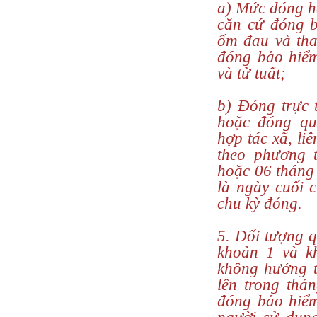
a) Mức đóng h
căn cứ đóng b
ốm đau và tha
đóng bảo hiểm
và tử tuất;
b) Đóng trực 
hoặc đóng qu
hợp tác xã, li
theo phương 
hoặc 06 tháng
là ngày cuối 
chu kỳ đóng.
5. Đối tượng qu
khoản 1 và k
không hưởng t
lên trong thá
đóng bảo hiểm