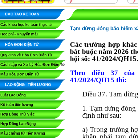
ĐÀO TẠO KẾ TOÁN
Các khóa học kế toán thực tế
Tạm dừng đóng bảo hiểm xã
Học phí - Khuyến mãi
Các trường hợp khác
HÓA ĐƠN ĐIỆN TỬ
bắt buộc năm 2026 th
Quy định về Hóa Đơn Điện Tử
hội số: 41/2024/QH15
Cách Lập và Xử Lý Hóa Đơn Điện Tử
Theo điều 37 của
Mẫu Hóa Đơn Điện Tử
41/2024/QH15 thì:
LAO ĐỘNG - TIỀN LƯƠNG
Điều 37. Tạm dừng
Luật Lao Động
Kế toán tiền lương
1. Tạm dừng đóng v
định như sau:
Hợp Đồng Thử Việc
Hợp Đồng Lao Động
a) Trong trường h
Mẫu chứng từ Tiền lương
khăn phải tạm dừ