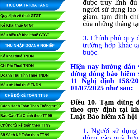
được truy lĩnh đủ
THUẾ GIÁ TRỊ GIA TĂNG
người sử dụng lao 
giam, tạm đình chỉ
Quy định về thuế GTGT
của những tháng t
Kê Khai thuế GTGT
Mẫu biểu tờ khai thuế GTGT
3. Chính phủ quy đ
trường hợp khác t
THU NHẬP DOANH NGHIỆP
buộc.
Kê khai thuế TNDN
Hiện nay hướng dẫn 
Chi Phí Thuế TNDN
dừng đóng bảo hiểm x
Doanh Thu Tính Thuế TNDN
11 Nghị định 158/2
Mẫu tờ khai thuế TNDN
01/07/2025 như sau:
CHẾ ĐỘ KẾ TOÁN TT 99
Điều 10. Tạm dừng đ
Cách Hạch Toán Theo Thông tư 99
theo quy định tại k
Luật Bảo hiểm xã hội
Báo Cáo Tài Chính theo TT 99
Chứng từ kế toán theo TT 99
1. Người sử dụng
Sổ Sách Kế Toán theo TT 99
đóng vào quỹ hưu t