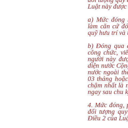
Luật này được
a) Mức đóng 
làm căn cứ đó
quỹ hưu trí và 
b) Đóng qua c
công chức, vi
người này đượ
diện nước Cộn
nước ngoài th
03 tháng hoặc
chậm nhất là n
ngay sau chu k
4. Mức đóng, 
đối tượng qu
Điều 2 của Luậ