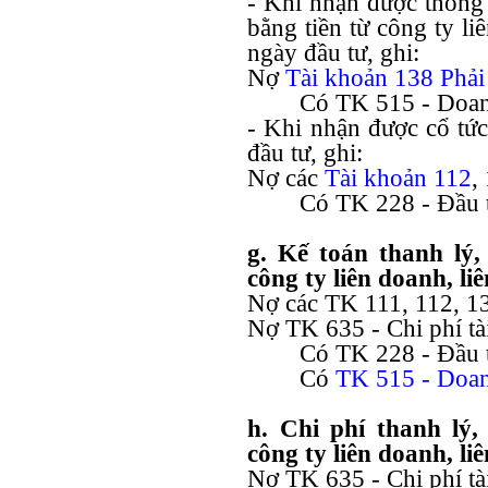
- Khi nhận được thông 
bằng tiền từ công ty li
ngày đầu tư, ghi:
Nợ
Tài khoản 138 Phải
Có TK 515 - Doanh
- Khi nhận được cổ tức
đầu tư, ghi:
Nợ các
Tài khoản 112
,
Có TK 228 - Đầu 
g. Kế toán thanh lý
công ty liên doanh, liê
Nợ các TK 111, 112, 13
Nợ TK 635 - Chi phí tài
Có TK 228 - Đầu 
Có
TK 515 -
Doan
h. Chi phí thanh lý
công ty liên doanh, liê
Nợ TK 635 - Chi phí tà