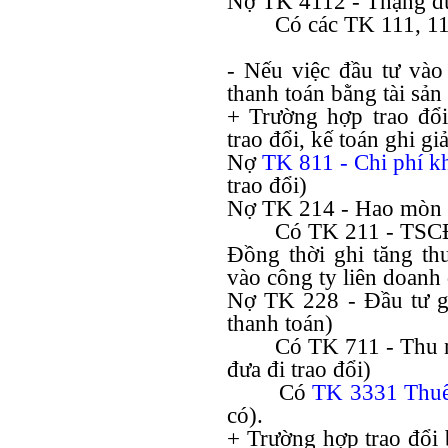
Nợ TK 4112 - Thặng d
Có các TK 111, 112
- Nếu việc đầu tư vào 
thanh toán bằng tài sản 
+ Trường hợp trao đ
trao đổi, kế toán ghi 
Nợ
TK 811 -
Chi phí k
trao đổi)
Nợ TK 214 - Hao mòn 
Có TK 211 - TSCĐ
Đồng thời ghi tăng th
vào công ty liên doanh
Nợ TK 228 - Đầu tư g
thanh toán)
Có TK 711 - Thu n
đưa đi trao đổi)
Có
TK 3331 Thu
có).
+ Trường hợp trao đổi 