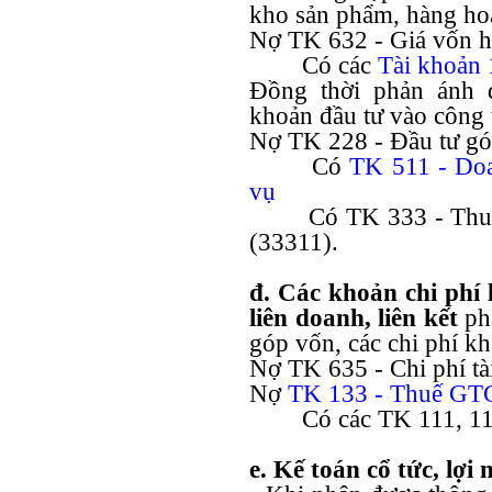
kho sản phẩm, hàng hoá 
Nợ TK 632 - Giá vốn 
Có các
Tài khoản
Đồng thời phản ánh 
khoản đầu tư vào công t
Nợ TK 228 - Đầu tư gó
Có
TK 511 -
Doa
vụ
Có TK 333 - Thu
(33311).
đ. Các khoản chi phí
liên doanh, liên kết
ph
góp vốn, các chi phí kh
Nợ TK 635 - Chi phí tà
Nợ
TK 133 -
Thuế GTG
Có các TK 111, 1
e. Kế toán cổ tức, lợi