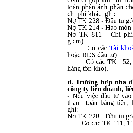
đem đi góp vốn lớn hơn 
toán phản ánh phần chê
chi phí khác, ghi:
Nợ TK 228 - Đầu tư gó
Nợ TK 214 - Hao mò
Nợ TK 811 - Chi phí 
giảm)
Có các
Tài kho
hoặc BĐS đầu tư)
Có các TK 152,
hàng tồn kho).
d. Trường hợp nhà đ
công ty liên doanh, liê
- Nếu việc đầu tư vào 
thanh toán bằng tiền,
ghi:
Nợ TK 228 - Đầu tư gó
Có các TK 111, 112