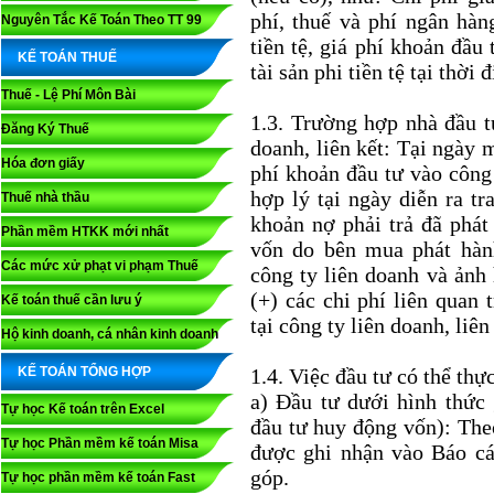
phí, thuế và phí ngân hàn
Nguyên Tắc Kế Toán Theo TT 99
tiền tệ, giá phí khoản đầu
KẾ TOÁN THUẾ
tài sản phi tiền tệ tại thời 
Thuế - Lệ Phí Môn Bài
1.3. Trường hợp nhà đầu t
Đăng Ký Thuế
doanh, liên kết: Tại ngày 
Hóa đơn giấy
phí khoản đầu tư vào công 
hợp lý tại ngày diễn ra tr
Thuế nhà thầu
khoản nợ phải trả đã phát
Phần mềm HTKK mới nhất
vốn do bên mua phát hành
Các mức xử phạt vi phạm Thuế
công ty liên doanh và ảnh 
(+) các chi phí liên quan 
Kế toán thuế cần lưu ý
tại công ty liên doanh, liên
Hộ kinh doanh, cá nhân kinh doanh
KẾ TOÁN TỔNG HỢP
1.4. Việc đầu tư có thể thự
a) Đầu tư dưới hình thức
Tự học Kế toán trên Excel
đầu tư huy động vốn): Theo
Tự học Phần mềm kế toán Misa
được ghi nhận vào Báo cá
góp.
Tự học phần mềm kế toán Fast