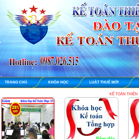
TRANG CHỦ
KHÓA HỌC
LUẬT THUẾ MỚI
KẾ TOÁN THIÊN ƯNG chuyên dạy 