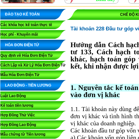
ĐÀO TẠO KẾ TOÁN
CHẾ ĐỘ K
Các khóa học kế toán thực tế
Tài khoản 228 Đầu tư góp v
Học phí - Khuyến mãi
Hướng dẫn Cách hạch
HÓA ĐƠN ĐIỆN TỬ
tư 133, Cách hạch t
Quy định về Hóa Đơn Điện Tử
khác, hạch toán góp 
kết, khi nhận được lợi
Cách Lập và Xử Lý Hóa Đơn Điện Tử
Mẫu Hóa Đơn Điện Tử
LAO ĐỘNG - TIỀN LƯƠNG
1. Nguyên tắc kế toá
vào đơn vị khác
Luật Lao Động
Kế toán tiền lương
1.1. Tài khoản này dùng đ
đơn vị khác và tình hình t
Hợp Đồng Thử Việc
vị khác của doanh nghiệp.
Hợp Đồng Lao Động
Các khoản đầu tư góp vốn 
Mẫu chứng từ Tiền lương
a) Các khoản vốn góp liên d