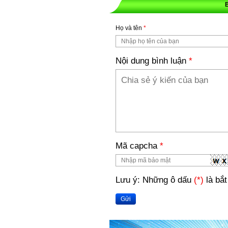
Họ và tên
*
Nội dung bình luận
*
Mã capcha
*
Lưu ý: Những ô dấu
(*)
là bắt
Gửi