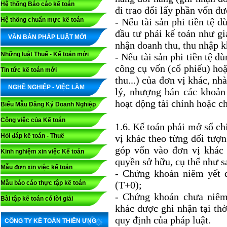
Hệ thống Báo cáo kế toán
đi trao đổi lấy phần vốn đ
Hệ thống chuẩn mực kế toán
- Nếu tài sản phi tiền tệ
đầu tư phải kế toán như 
VĂN BẢN PHÁP LUẬT MỚI
nhận doanh thu, thu nhập kh
Những luật Thuế - Kế toán mới
- Nếu tài sản phi tiền tệ d
công cụ vốn (cổ phiếu) hoặ
Tin tức kế toán mới
thu...) của đơn vị khác, nh
NGHỀ NGHIỆP - VIỆC LÀM
lý, nhượng bán các khoản 
hoạt động tài chính hoặc ch
Biểu Mẫu Đăng Ký Doanh Nghiệp
Công việc của Kế toán
1.6. Kế toán phải mở sổ ch
Hỏi đáp kế toán - Thuế
vị khác theo từng đối tượ
góp vốn vào đơn vị khác 
Kinh nghiệm xin việc Kế toán
quyền sở hữu, cụ thể như s
Mẫu đơn xin việc kế toán
- Chứng khoán niêm yết đ
Mẫu báo cáo thực tập kế toán
(T+0);
- Chứng khoán chưa niêm 
Bài tập kế toán có lời giải
khác được ghi nhận tại th
quy định của pháp luật.
CÔNG TY KẾ TOÁN THIÊN ƯNG