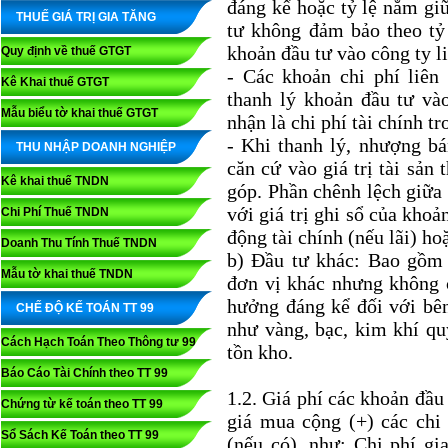
đáng kể hoặc tỷ lệ nắm gi
THUẾ GIÁ TRỊ GIA TĂNG
tư không đảm bảo theo tỷ 
khoản đầu tư vào công ty li
Quy định về thuế GTGT
- Các khoản chi phí liên
Kê Khai thuế GTGT
thanh lý khoản đầu tư vào
Mẫu biểu tờ khai thuế GTGT
nhận là chi phí tài chính tr
- Khi thanh lý, nhượng bán
THU NHẬP DOANH NGHIỆP
căn cứ vào giá trị tài sản
Kê khai thuế TNDN
góp. Phần chênh lệch giữa 
với giá trị ghi sổ của kho
Chi Phí Thuế TNDN
động tài chính (nếu lãi) hoặ
Doanh Thu Tính Thuế TNDN
b) Đầu tư khác: Bao gồm 
Mẫu tờ khai thuế TNDN
đơn vị khác nhưng không 
hưởng đáng kể đối với bê
CHẾ ĐỘ KẾ TOÁN TT 99
như vàng, bạc, kim khí qu
Cách Hạch Toán Theo Thông tư 99
tồn kho.
Báo Cáo Tài Chính theo TT 99
1.2. Giá phí các khoản đầu
Chứng từ kế toán theo TT 99
giá mua cộng (+) các chi 
Sổ Sách Kế Toán theo TT 99
(nếu có), như: Chi phí gia