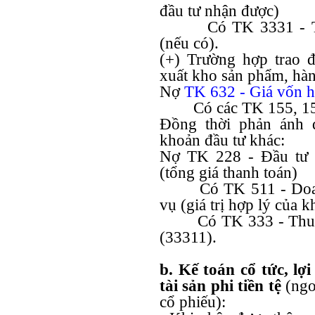
đầu tư nhận được)
Có TK 3331 - 
(nếu có).
(+) Trường hợp trao 
xuất kho sản phẩm, hàng
Nợ
TK 632 -
Giá vốn 
Có các TK 155, 15
Đồng thời phản ánh 
khoản đầu tư khác:
Nợ TK 228 - Đầu tư 
(tổng giá thanh toán)
Có TK 511 - Doa
vụ (giá trị hợp lý của 
Có TK 333 - Thu
(33311).
b. Kế toán cổ tức, lợ
tài sản phi tiền tệ
(ngo
cổ phiếu):