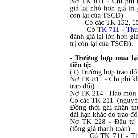
Nợ TK 811 - Chi phí k
giá lại nhỏ hơn giá trị 
còn lại của TSCĐ)
Có các TK 152, 15
Có
TK 711 -
Thu
đánh giá lại lớn hơn giá
trị còn lại của TSCĐ).
- Trường hợp mua lại
tiền tệ:
(+) Trường hợp trao đ
Nợ TK 811 - Chi phí kh
trao đổi)
Nợ TK 214 - Hao mòn 
Có các TK 211 (nguyên
Đồng thời ghi nhận th
dài hạn khác do trao đ
Nợ TK 228 - Đầu tư 
(tổng giá thanh toán)
Có TK 711 - Thu