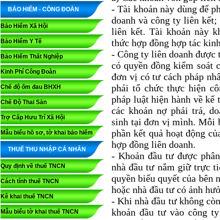
- Tài khoản này dùng để ph
BẢO HIỂM - CÔNG ĐOÀN
doanh và công ty liên kết;
Bảo Hiểm Xã Hội
liên kết. Tài khoản này 
thức hợp đồng hợp tác kin
Bảo Hiểm Y Tế
- Công ty liên doanh được 
Bảo Hiểm Thất Nghiệp
có quyền đồng kiểm soát cá
Kinh Phí Công Đoàn
đơn vị có tư cách pháp nhâ
phải tổ chức thực hiện cô
Chế độ ốm đau BHXH
pháp luật hiện hành về kế 
Chế Độ Thai Sản
các khoản nợ phải trả, do
Trợ Cấp Hưu Trí Xã Hội
sinh tại đơn vị mình. Mỗi
phần kết quả hoạt động của
Mẫu biểu hồ sơ, tờ khai bảo hiểm
hợp đồng liên doanh.
THUẾ THU NHẬP CÁ NHÂN
- Khoản đầu tư được phân 
nhà đầu tư nắm giữ trực t
Quy định về thuế TNCN
quyền biểu quyết của bên 
Cách tính thuế TNCN
hoặc nhà đầu tư có ảnh hưở
Kê khai thuế TNCN
- Khi nhà đầu tư không còn
khoản đầu tư vào công ty
Mẫu biểu tờ khai thuế TNCN