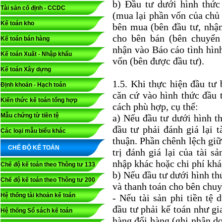
b) Đầu tư dưới hình thức
Tài sản cố định - CCDC
(mua lại phần vốn của chủ 
Kế toán kho
bên mua (bên đầu tư, nhậ
cho bên bán (bên chuyể
Kế toán bán hàng
nhận vào Báo cáo tình hình
Kế toán Xuất - Nhập khẩu
vốn (bên được đầu tư).
Kế toán Xây dựng
1.5. Khi thực hiện đầu tư 
Định khoản - Hạch toán
căn cứ vào hình thức đầu
Kiến thức kế toán tổng hợp
cách phù hợp, cụ thể:
Mẫu chứng từ tiền tệ
a) Nếu đầu tư dưới hình th
đầu tư phải đánh giá lại 
Các loại mẫu biểu khác
thuận. Phần chênh lệch giữa 
CHẾ ĐỘ KẾ TOÁN
trị đánh giá lại của tài 
nhập khác hoặc chi phí khá
Chế độ kế toán theo Thông tư 133
b) Nếu đầu tư dưới hình th
Chế độ kế toán theo Thông tư 200
và thanh toán cho bên chuy
Hệ thống tài khoản kế toán
- Nếu tài sản phi tiền tệ 
đầu tư phải kế toán như gi
Hệ thống Sổ sách kế toán
hàng đổi hàng (ghi nhận d