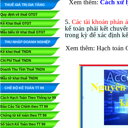
Xem thêm:
Cách xử l
THUẾ GIÁ TRỊ GIA TĂNG
Quy định về thuế GTGT
5.
Các tài khoản phản 
Kê Khai thuế GTGT
kế toán phải kết chuyển
Mẫu biểu tờ khai thuế GTGT
trong kỳ để xác định k
THU NHẬP DOANH NGHIỆP
Xem thêm: Hạch toán C
Kê khai thuế TNDN
Chi Phí Thuế TNDN
Doanh Thu Tính Thuế TNDN
Mẫu tờ khai thuế TNDN
CHẾ ĐỘ KẾ TOÁN TT 99
Cách Hạch Toán Theo Thông tư 99
Báo Cáo Tài Chính theo TT 99
Chứng từ kế toán theo TT 99
Sổ Sách Kế Toán theo TT 99