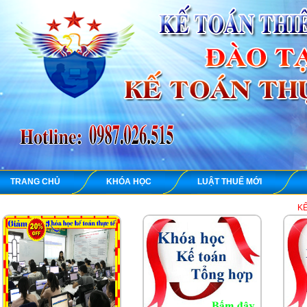
TRANG CHỦ
KHÓA HỌC
LUẬT THUẾ MỚI
KẾ TOÁN THIÊ