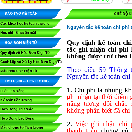
ĐÀO TẠO KẾ TOÁN
CHẾ ĐỘ K
Các khóa học kế toán thực tế
Nguyên tắc kế toán chi phí 
Học phí - Khuyến mãi
Quy định kế toán chi
HÓA ĐƠN ĐIỆN TỬ
tắc ghi nhận chi phí
Quy định về Hóa Đơn Điện Tử
không được trừ theo L
Cách Lập và Xử Lý Hóa Đơn Điện Tử
Theo điều 59
Thông 
Mẫu Hóa Đơn Điện Tử
Nguyên tắc kế toán chi 
LAO ĐỘNG - TIỀN LƯƠNG
1. Chi phí là những kh
Luật Lao Động
ghi nhận tại thời điểm 
Kế toán tiền lương
năng tương đối chắc c
không phân biệt đã chi 
Hợp Đồng Thử Việc
Hợp Đồng Lao Động
2.
Việc ghi nhận chi 
Mẫu chứng từ Tiền lương
thanh toán
nhưng có 