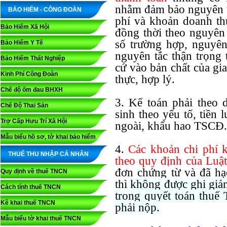
nhằm đảm bảo nguyên tắ
BẢO HIỂM - CÔNG ĐOÀN
phí và khoản doanh th
Bảo Hiểm Xã Hội
đồng thời theo nguyên
số trường hợp, nguyên
Bảo Hiểm Y Tế
nguyên tắc thận trọng 
Bảo Hiểm Thất Nghiệp
cứ vào bản chất của gi
Kinh Phí Công Đoàn
thực, hợp lý.
Chế độ ốm đau BHXH
3. Kế toán phải theo d
Chế Độ Thai Sản
sinh theo yếu tố, tiền 
Trợ Cấp Hưu Trí Xã Hội
ngoài, khấu hao TSCĐ.
Mẫu biểu hồ sơ, tờ khai bảo hiểm
4.
Các khoản chi phí k
THUẾ THU NHẬP CÁ NHÂN
theo quy định của Lu
đơn chứng từ và đã hạ
Quy định về thuế TNCN
thì
không được ghi giảm
Cách tính thuế TNCN
trong quyết toán thu
Kê khai thuế TNCN
phải nộp.
Mẫu biểu tờ khai thuế TNCN