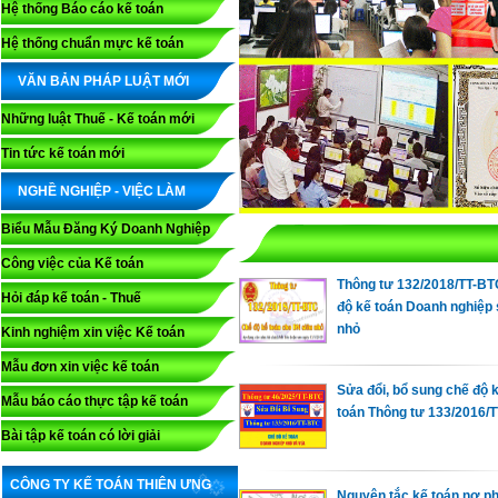
Hệ thống Báo cáo kế toán
Hệ thống chuẩn mực kế toán
VĂN BẢN PHÁP LUẬT MỚI
Những luật Thuế - Kế toán mới
Tin tức kế toán mới
NGHỀ NGHIỆP - VIỆC LÀM
Biểu Mẫu Đăng Ký Doanh Nghiệp
Công việc của Kế toán
Thông tư 132/2018/TT-B
Hỏi đáp kế toán - Thuế
độ kế toán Doanh nghiệp 
nhỏ
Kinh nghiệm xin việc Kế toán
Mẫu đơn xin việc kế toán
Sửa đổi, bổ sung chế độ 
Mẫu báo cáo thực tập kế toán
toán Thông tư 133/2016/
Bài tập kế toán có lời giải
CÔNG TY KẾ TOÁN THIÊN ƯNG
Nguyên tắc kế toán nợ ph