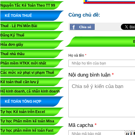
Nguyên Tắc Kế Toán Theo TT 99
Cùng chủ đề:
KẾ TOÁN THUẾ
Thuế - Lệ Phí Môn Bài
Đăng Ký Thuế
Hóa đơn giấy
Thuế nhà thầu
Họ và tên
*
Phần mềm HTKK mới nhất
Các mức xử phạt vi phạm Thuế
Nội dung bình luận
*
Kế toán thuế cần lưu ý
Hộ kinh doanh, cá nhân kinh doanh
KẾ TOÁN TỔNG HỢP
Tự học Kế toán trên Excel
Tự học Phần mềm kế toán Misa
Mã capcha
*
Tự học phần mềm kế toán Fast