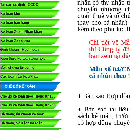
nhân có thu nhập 
Tài sản cố định - CCDC
chuyển nhượng ch
Kế toán kho
quan thuế và tổ chứ
thay cho cá nhân
Kế toán bán hàng
kèm theo phụ lục 
Kế toán Xuất - Nhập khẩu
Kế toán Xây dựng
Chi tiết về 
thì Công ty đ
Định khoản - Hạch toán
bạn xem tại đâ
Kiến thức kế toán tổng hợp
Mẫu chứng từ tiền tệ
Mẫu số 04/CN
cá nhân theo 
Các loại mẫu biểu khác
CHẾ ĐỘ KẾ TOÁN
+ Bản sao Hợp đồ
Chế độ kế toán theo Thông tư 133
Chế độ kế toán theo Thông tư 200
+ Bản sao tài liệu
Hệ thống tài khoản kế toán
sách kế toán, trườ
có hợp đồng chuyể
Hệ thống Sổ sách kế toán