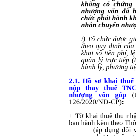
không có chứng 
nhượng vốn đã h
chức phát hành kha
nhân chuyển nhượ
i) Tổ chức được gi
theo quy định của 
khai số tiền phí, 
quản lý trực tiếp 
hành lý, phương ti
2.1. Hồ sơ khai thuế
nộp thay thuế TN
nhượng vốn góp
(
126/2020/NĐ-CP)
:
+ Tờ khai thuế thu n
ban hành kèm theo Th
(áp dụng đối 