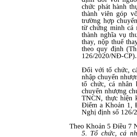
chức phát hành thự
thành viên góp v
trường hợp chuyể
từ chứng minh cá
thành nghĩa vụ thu
thay, nộp thuế th
theo quy định (T
126/2020/NĐ-CP).
Đối với tổ chức, 
nhập chuyển nhượn
tổ chức, cá nhân
chuyển nhượng chứ
TNCN, thực hiện k
Điểm a Khoản 1, 
Nghị định số 126/
Theo Khoản 5 Điều 7 N
5. Tổ chức, cá nh