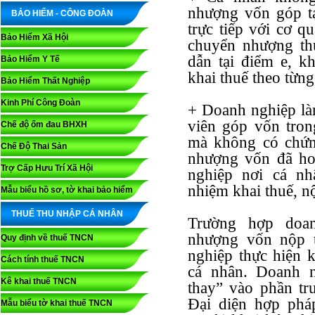
nhượng vốn góp tạ
BẢO HIỂM - CÔNG ĐOÀN
trực tiếp với cơ q
Bảo Hiểm Xã Hội
chuyển nhượng thự
dẫn tại điểm e, k
Bảo Hiểm Y Tế
khai thuế theo từng
Bảo Hiểm Thất Nghiệp
Kinh Phí Công Đoàn
+ Doanh nghiệp làm
viên góp vốn tro
Chế độ ốm đau BHXH
mà không có chứn
Chế Độ Thai Sản
nhượng vốn đã hoà
Trợ Cấp Hưu Trí Xã Hội
nghiệp nơi cá n
nhiệm khai thuế, n
Mẫu biểu hồ sơ, tờ khai bảo hiểm
THUẾ THU NHẬP CÁ NHÂN
Trường hợp doa
nhượng vốn nộp t
Quy định về thuế TNCN
nghiệp thực hiện k
Cách tính thuế TNCN
cá nhân. Doanh n
Kê khai thuế TNCN
thay” vào phần tr
Đại diện hợp phá
Mẫu biểu tờ khai thuế TNCN