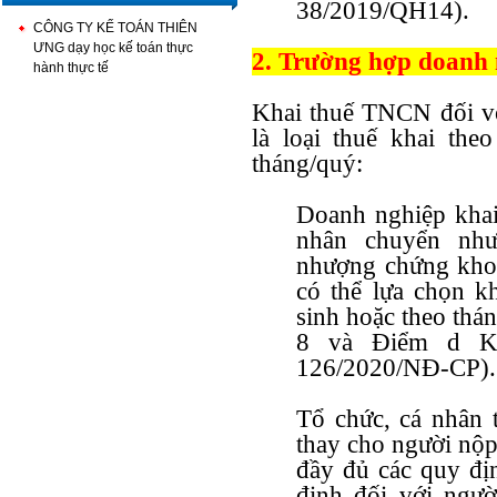
38/2019/QH14).
CÔNG TY KẾ TOÁN THIÊN
ƯNG dạy học kế toán thực
2. Trường hợp doanh 
hành thực tế
Khai thuế TNCN đối v
là loại thuế khai the
tháng/quý:
Doanh nghiệp khai
nhân chuyển nh
nhượng chứng khoán
có thể lựa chọn k
sinh hoặc theo th
8 và Điểm d K
126/2020/NĐ-CP).
Tổ chức, cá nhân t
thay cho người nộp
đầy đủ các quy đị
định đối với ngườ