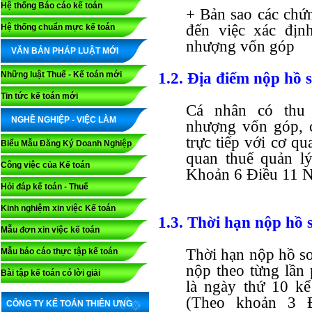
Hệ thống Báo cáo kế toán
+ Bản sao các chứn
đến việc xác địn
Hệ thống chuẩn mực kế toán
nhượng vốn góp
VĂN BẢN PHÁP LUẬT MỚI
Những luật Thuế - Kế toán mới
1.2. Địa điểm nộp hồ 
Tin tức kế toán mới
Cá nhân có thu
NGHỀ NGHIỆP - VIỆC LÀM
nhượng vốn góp, 
trực tiếp với cơ qu
Biểu Mẫu Đăng Ký Doanh Nghiệp
quan thuế quản l
Công việc của Kế toán
Khoản 6 Điều 11 N
Hỏi đáp kế toán - Thuế
Kinh nghiệm xin việc Kế toán
1.3. Thời hạn nộp hồ 
Mẫu đơn xin việc kế toán
Thời hạn nộp hồ sơ 
Mẫu báo cáo thực tập kế toán
nộp theo từng lần 
Bài tập kế toán có lời giải
là ngày thứ 10 kể
(Theo khoản 3 
CÔNG TY KẾ TOÁN THIÊN ƯNG