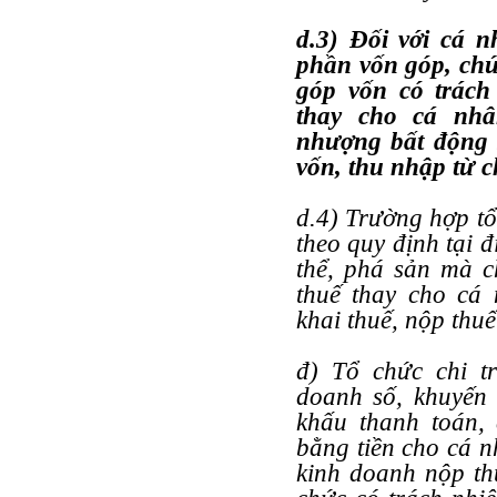
d.3) Đối với cá 
phần vốn góp, chứ
góp vốn có trách
thay cho cá nhâ
nhượng bất động 
vốn, thu nhập từ
d.4) Trường hợp tổ
theo quy định tại đ
thể, phá sản mà c
thuế thay cho cá 
khai thuế, nộp thuế
đ) Tổ chức chi t
doanh số, khuyến 
khấu thanh toán, 
bằng tiền cho cá n
kinh doanh nộp th