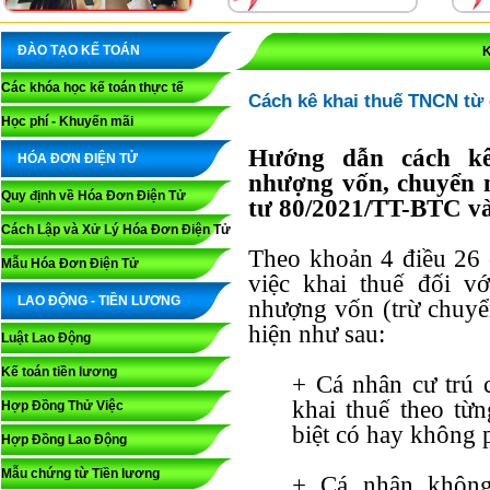
ĐÀO TẠO KẾ TOÁN
K
Các khóa học kế toán thực tế
Cách kê khai thuế TNCN từ
Học phí - Khuyến mãi
Hướng dẫn cách k
HÓA ĐƠN ĐIỆN TỬ
nhượng vốn, chuyển 
Quy định về Hóa Đơn Điện Tử
tư 80/2021/TT-BTC v
Cách Lập và Xử Lý Hóa Đơn Điện Tử
Theo khoản 4 điều 26 
Mẫu Hóa Đơn Điện Tử
việc khai thuế đối v
LAO ĐỘNG - TIỀN LƯƠNG
nhượng vốn (trừ chuy
hiện như sau:
Luật Lao Động
Kế toán tiền lương
+ Cá nhân cư trú 
khai thuế theo từ
Hợp Đồng Thử Việc
biệt có hay không 
Hợp Đồng Lao Động
Mẫu chứng từ Tiền lương
+ Cá nhân không