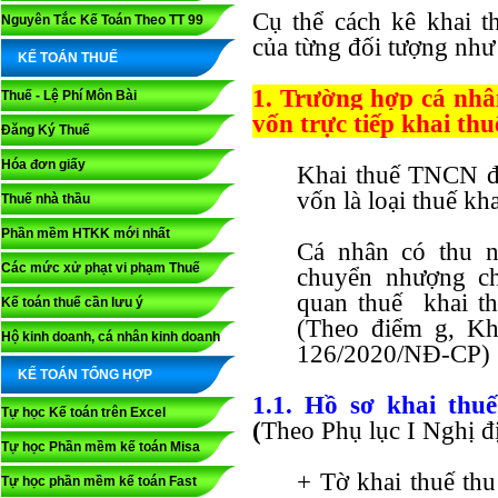
Cụ thể cách kê khai 
Nguyên Tắc Kế Toán Theo TT 99
của từng đối tượng như
KẾ TOÁN THUẾ
1. Trường hợp cá nhâ
Thuế - Lệ Phí Môn Bài
vốn trực tiếp khai thu
Đăng Ký Thuế
Hóa đơn giấy
Khai thuế TNCN đố
vốn là loại thuế kh
Thuế nhà thầu
Phần mềm HTKK mới nhất
Cá nhân có thu 
Các mức xử phạt vi phạm Thuế
chuyển nhượng ch
quan thuế khai th
Kế toán thuế cần lưu ý
(Theo điểm g, Kh
Hộ kinh doanh, cá nhân kinh doanh
126/2020/NĐ-CP)
KẾ TOÁN TỔNG HỢP
1.1. Hồ sơ khai th
Tự học Kế toán trên Excel
(
Theo Phụ lục I Nghị 
Tự học Phần mềm kế toán Misa
+ Tờ khai thuế thu
Tự học phần mềm kế toán Fast