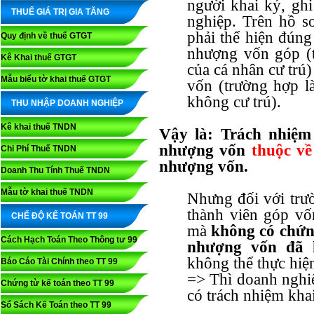
người khai ký, gh
THUẾ GIÁ TRỊ GIA TĂNG
nghiệp. Trên hồ sơ
phải thể hiện đúng
Quy định về thuế GTGT
nhượng vốn góp (
Kê Khai thuế GTGT
của cá nhân cư trú
Mẫu biểu tờ khai thuế GTGT
vốn (trường hợp l
không cư trú).
THU NHẬP DOANH NGHIỆP
Kê khai thuế TNDN
Vậy là: Trách nhiệ
nhượng vốn
thuộc về
Chi Phí Thuế TNDN
nhượng vốn.
Doanh Thu Tính Thuế TNDN
Mẫu tờ khai thuế TNDN
Nhưng đối với trư
thành viên góp vố
CHẾ ĐỘ KẾ TOÁN TT 99
mà
không có chứn
Cách Hạch Toán Theo Thông tư 99
nhượng vốn đã 
không thể thực hiệ
Báo Cáo Tài Chính theo TT 99
=> Thì doanh nghi
Chứng từ kế toán theo TT 99
có trách nhiệm khai
Sổ Sách Kế Toán theo TT 99