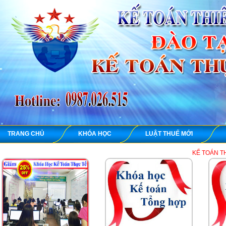
TRANG CHỦ
KHÓA HỌC
LUẬT THUẾ MỚI
KẾ TOÁN THIÊN ƯNG chuyê