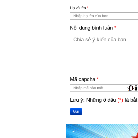
Họ và tên
*
Nội dung bình luận
*
Mã capcha
*
Lưu ý: Những ô dấu
(*)
là bắt
Gửi