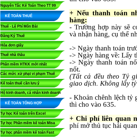
Nguyên Tắc Kế Toán Theo TT 99
+ Nếu thanh toán nh
KẾ TOÁN THUẾ
hàng:
- Trường hợp này sẽ có
Thuế - Lệ Phí Môn Bài
và nhận hàng, cụ thể n
Đăng Ký Thuế
Hóa đơn giấy
-> Ngày thanh toán trướ
-> Ngày hàng về: Lấy t
Thuế nhà thầu
-> Ngày thanh toán nốt
Phần mềm HTKK mới nhất
nốt.
Các mức xử phạt vi phạm Thuế
(Tất cả đều theo Tỷ
giao dịch. Không lấy tỷ
Kế toán thuế cần lưu ý
Hộ kinh doanh, cá nhân kinh doanh
- Khoản chênh lệch tỷ g
thì cho vào 635.
KẾ TOÁN TỔNG HỢP
Tự học Kế toán trên Excel
+ Chi phí liên quan 
Tự học Phần mềm kế toán Misa
phí mở thủ tục hải qu
Tự học phần mềm kế toán Fast