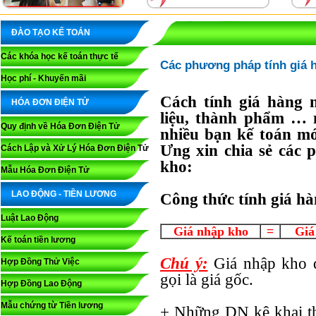
ĐÀO TẠO KẾ TOÁN
Các khóa học kế toán thực tế
Các phương pháp tính giá 
Học phí - Khuyến mãi
Cách tính giá hàng 
HÓA ĐƠN ĐIỆN TỬ
liệu, thành phẩm … 
Quy định về Hóa Đơn Điện Tử
nhiều bạn kế toán mớ
Ưng xin chia sẻ các 
Cách Lập và Xử Lý Hóa Đơn Điện Tử
kho:
Mẫu Hóa Đơn Điện Tử
LAO ĐỘNG - TIỀN LƯƠNG
Công thức tính giá hà
Luật Lao Động
Giá nhập kho
=
Giá
Kế toán tiền lương
Chú ý:
Giá nhập kho đ
Hợp Đồng Thử Việc
gọi là giá gốc.
Hợp Đồng Lao Động
Mẫu chứng từ Tiền lương
+ Những DN kê khai 