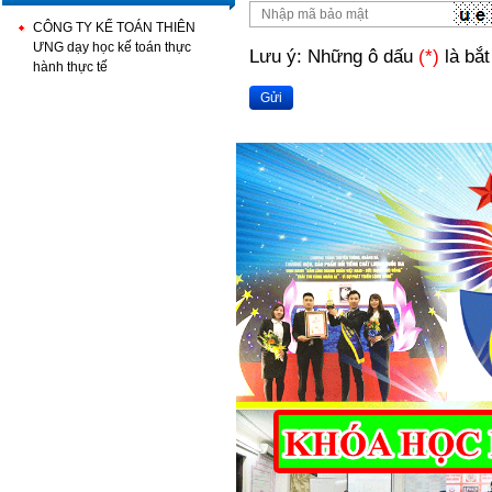
CÔNG TY KẾ TOÁN THIÊN
ƯNG dạy học kế toán thực
Lưu ý: Những ô dấu
(*)
là bắt
hành thực tế
Gửi