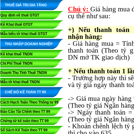
THUẾ GIÁ TRỊ GIA TĂNG
Chú ý:
Giá hàng mua đ
cụ thể như sau:
Quy định về thuế GTGT
Kê Khai thuế GTGT
+) Nếu thanh toán 
Mẫu biểu tờ khai thuế GTGT
nhận hàng:
- Giá hàng mua = Tính
THU NHẬP DOANH NGHIỆP
thanh toán
(Theo tỷ g
Kê khai thuế TNDN
DN mở TK giao dịch)
Chi Phí Thuế TNDN
+ Nếu thanh toán 1 lầ
Doanh Thu Tính Thuế TNDN
- Trường hợp này thì sẽ
Mẫu tờ khai thuế TNDN
và tỷ giá ngày thanh to
CHẾ ĐỘ KẾ TOÁN TT 99
-> Giá mua ngày hàng 
Cách Hạch Toán Theo Thông tư 99
(Theo tỷ giá Ngân hàn
-> Ngày thanh toán = 
Báo Cáo Tài Chính theo TT 99
(Theo tỷ giá Ngân hàn
Chứng từ kế toán theo TT 99
- Khoản chênh lệch tỷ g
Sổ Sách Kế Toán theo TT 99
thì cho vào 635.