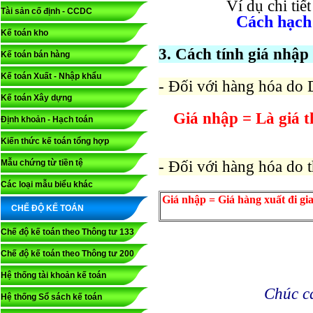
Ví dụ chi
tiết
Tài sản cố định - CCDC
Cách hạch
Kế toán kho
3. Cách tính giá nhậ
Kế toán bán hàng
Kế toán Xuất - Nhập khẩu
- Đối với hàng hóa do 
Kế toán Xây dựng
Giá nhập = Là giá t
Định khoản - Hạch toán
Kiến thức kế toán tổng hợp
Mẫu chứng từ tiền tệ
- Đối với hàng hóa do t
Các loại mẫu biểu khác
Giá nhập = Giá hàng xuất đi gia 
CHẾ ĐỘ KẾ TOÁN
Chế độ kế toán theo Thông tư 133
Chế độ kế toán theo Thông tư 200
Hệ thống tài khoản kế toán
Chúc c
Hệ thống Sổ sách kế toán
__________________