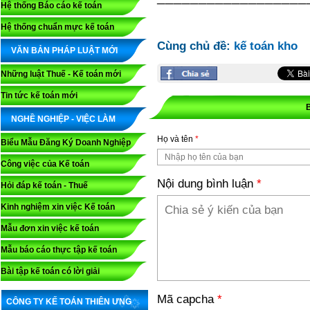
Hệ thống Báo cáo kế toán
Hệ thống chuẩn mực kế toán
Cùng chủ đề:
kế toán kho
VĂN BẢN PHÁP LUẬT MỚI
Những luật Thuế - Kế toán mới
Tin tức kế toán mới
NGHỀ NGHIỆP - VIỆC LÀM
Họ và tên
*
Biểu Mẫu Đăng Ký Doanh Nghiệp
Công việc của Kế toán
Nội dung bình luận
*
Hỏi đáp kế toán - Thuế
Kinh nghiệm xin việc Kế toán
Mẫu đơn xin việc kế toán
Mẫu báo cáo thực tập kế toán
Bài tập kế toán có lời giải
Mã capcha
*
CÔNG TY KẾ TOÁN THIÊN ƯNG