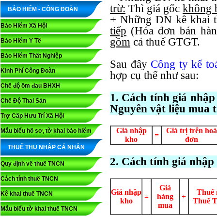
trừ:
Thì giá gốc
không 
BẢO HIỂM - CÔNG ĐOÀN
+ Những DN kê khai 
Bảo Hiểm Xã Hội
tiếp
(Hóa đơn bán hàng
gồm
cả thuế GTGT.
Bảo Hiểm Y Tế
Bảo Hiểm Thất Nghiệp
Sau đây
Công ty kế t
Kinh Phí Công Đoàn
hợp cụ thể như sau:
Chế độ ốm đau BHXH
1. Cách tính giá nhậ
Chế Độ Thai Sản
Nguyên vật liệu mua 
Trợ Cấp Hưu Trí Xã Hội
Giá nhập
Giá trị trên hoá
Mẫu biểu hồ sơ, tờ khai bảo hiểm
=
kho
đơn
THUẾ THU NHẬP CÁ NHÂN
2. Cách tính giá nhậ
Quy định về thuế TNCN
Cách tính thuế TNCN
Giá
Giá nhập
Thuế
Kê khai thuế TNCN
=
hàng
+
kho
Thuế T
mua
Mẫu biểu tờ khai thuế TNCN