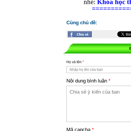
nhé:
Khóa học t
==========
Cùng chủ đề:
Họ và tên
*
Nội dung bình luận
*
Mã capcha
*