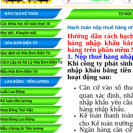
ĐÀO TẠO KẾ TOÁN
TỰ HỌC
Các khóa học kế toán thực tế
Hạch toán nộp thuế hàng nh
Học phí - Khuyến mãi
Hướng dẫn cách hạch 
hàng nhập khẩu bằn
HÓA ĐƠN ĐIỆN TỬ
hàng trên phần mềm 
Quy định về Hóa Đơn Điện Tử
1. Nộp thuế hàng nhậ
Khi công ty phát sin
Cách Lập và Xử Lý Hóa Đơn Điện Tử
nhập khẩu bằng tiền 
Mẫu Hóa Đơn Điện Tử
hoạt động sau:
LAO ĐỘNG - TIỀN LƯƠNG
Căn cứ vào số th
Luật Lao Động
quan xác định, nh
nhập khẩu yêu cầ
Kế toán tiền lương
hàng nhập khẩu.
Hợp Đồng Thử Việc
Kế toán thanh toá
Hợp Đồng Lao Động
cho Kế toán trưởng
Ngân hàng căn cứ 
Mẫu chứng từ Tiền lương