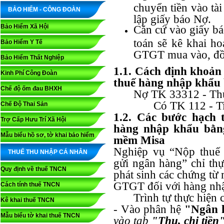
chuyển tiền vào tà
BẢO HIỂM - CÔNG ĐOÀN
lập giấy báo Nợ.
Bảo Hiểm Xã Hội
Căn cứ vào giấy bá
toán sẽ kê khai h
Bảo Hiểm Y Tế
GTGT mua vào, đồng
Bảo Hiểm Thất Nghiệp
1.1. Cách định khoản
Kinh Phí Công Đoàn
thuế hàng nhập khẩu 
Chế độ ốm đau BHXH
Nợ TK 33312 - Th
Có TK 112 - T
Chế Độ Thai Sản
1.2. Các bước hạch 
Trợ Cấp Hưu Trí Xã Hội
hàng nhập khẩu bằng
Mẫu biểu hồ sơ, tờ khai bảo hiểm
mềm Misa
Nghiệp vụ “Nộp thuế
THUẾ THU NHẬP CÁ NHÂN
gửi ngân hàng” chỉ th
Quy định về thuế TNCN
phát sinh các chứng từ
GTGT đối với hàng nh
Cách tính thuế TNCN
Trình tự thực hiện 
Kê khai thuế TNCN
- Vào phân hệ
"Ngân 
Mẫu biểu tờ khai thuế TNCN
vào tab
"Thu, chi tiền