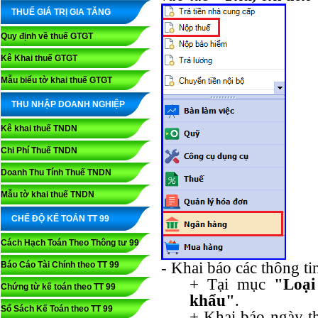
THUẾ GIÁ TRỊ GIA TĂNG
Quy định về thuế GTGT
Kê Khai thuế GTGT
Mẫu biểu tờ khai thuế GTGT
THU NHẬP DOANH NGHIỆP
Kê khai thuế TNDN
Chi Phí Thuế TNDN
Doanh Thu Tính Thuế TNDN
Mẫu tờ khai thuế TNDN
CHẾ ĐỘ KẾ TOÁN TT 99
Cách Hạch Toán Theo Thông tư 99
- Khai báo các thông ti
Báo Cáo Tài Chính theo TT 99
+ Tại mục
"Loại
Chứng từ kế toán theo TT 99
khẩu"
.
Sổ Sách Kế Toán theo TT 99
+ Khai báo ngày th