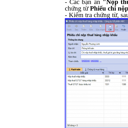
- Các bạn ấn
"Nộp th
chứng từ
Phiếu chi n
- Kiểm tra chứng từ, s