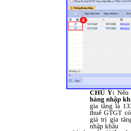
CHÚ Ý:
Nếu 
hàng nhập k
gia tăng là 1
thuế GTGT có 
giá trị gia t
nhập khẩu