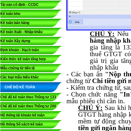
Tài sản cố định - CCDC
Kế toán kho
Kế toán bán hàng
Kế toán Xuất - Nhập khẩu
CHÚ Ý:
Nếu 
hàng nhập kh
Kế toán Xây dựng
gia tăng là 1
Định khoản - Hạch toán
thuế GTGT có 
Kiến thức kế toán tổng hợp
giá trị gia t
nhập khẩu
Mẫu chứng từ tiền tệ
- Các bạn ấn
"Nộp th
Các loại mẫu biểu khác
chứng từ
Chi tiền gửi
- Kiểm tra chứng từ, s
CHẾ ĐỘ KẾ TOÁN
- Chọn chức năng
"In
Chế độ kế toán theo Thông tư 133
mẫu phiếu chi cần in.
Chế độ kế toán theo Thông tư 200
CHÚ Ý:
Sau khi h
GTGT hàng nhập k
Hệ thống tài khoản kế toán
mềm tự động chuy
Hệ thống Sổ sách kế toán
tiền gửi ngân hàn