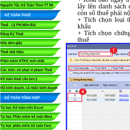
lấy lên danh sách
Nguyên Tắc Kế Toán Theo TT 99
còn số thuế phải n
KẾ TOÁN THUẾ
+ Tích chọn loại 
khẩu
Thuế - Lệ Phí Môn Bài
+ Tích chọn chứn
Đăng Ký Thuế
thuế
Hóa đơn giấy
Thuế nhà thầu
Phần mềm HTKK mới nhất
Các mức xử phạt vi phạm Thuế
Kế toán thuế cần lưu ý
Hộ kinh doanh, cá nhân kinh doanh
KẾ TOÁN TỔNG HỢP
Tự học Kế toán trên Excel
Tự học Phần mềm kế toán Misa
Tự học phần mềm kế toán Fast