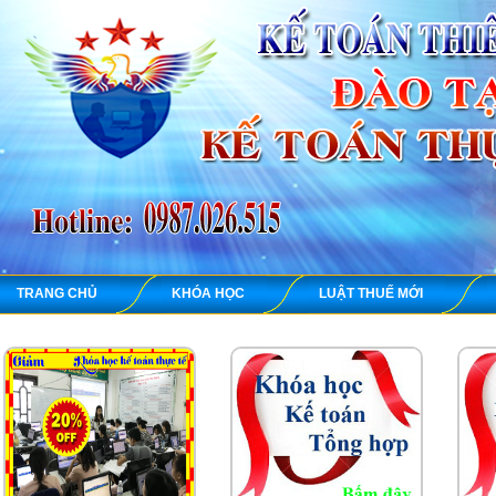
TRANG CHỦ
KHÓA HỌC
LUẬT THUẾ MỚI