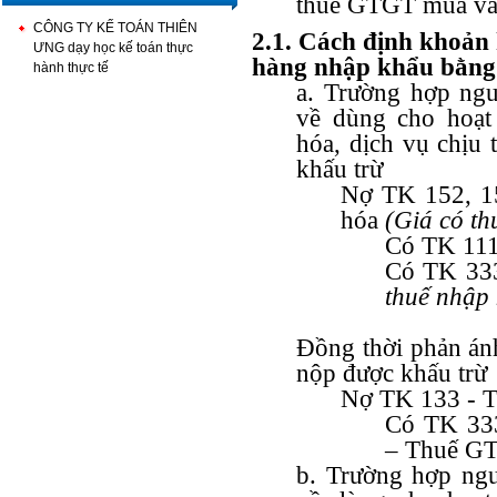
thuế GTGT mua và
CÔNG TY KẾ TOÁN THIÊN
2.1. Cách định khoản
ƯNG dạy học kế toán thực
hàng nhập khẩu bằng 
hành thực tế
a. Trường hợp ngu
về dùng cho hoạt
hóa, dịch vụ chi
khấu trừ
Nợ TK 152, 15
hóa
(Giá có thu
Có TK 111
Có TK 3333
thuế nhập
Đồng thời phản á
nộp được khấu trừ
Nợ TK 133 - T
Có TK 333
– Thuế GT
b. Trường hợp ngu