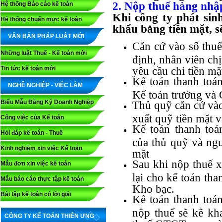
2. Nộp thuế hàng nhậ
Hệ thống Báo cáo kế toán
Khi công ty phát sin
Hệ thống chuẩn mực kế toán
khẩu bằng tiền mặt, s
VĂN BẢN PHÁP LUẬT MỚI
Căn cứ vào số thuế
Những luật Thuế - Kế toán mới
định, nhân viên ch
Tin tức kế toán mới
yêu cầu chi tiền m
Kế toán thanh toán
NGHỀ NGHIỆP - VIỆC LÀM
Kế toán trưởng và 
Biểu Mẫu Đăng Ký Doanh Nghiệp
Thủ quỹ căn cứ vào
xuất quỹ tiền mặt v
Công việc của Kế toán
Kế toán thanh toá
Hỏi đáp kế toán - Thuế
của thủ quỹ và ngư
Kinh nghiệm xin việc Kế toán
mặt
Sau khi nộp thuế x
Mẫu đơn xin việc kế toán
lại cho kế toán th
Mẫu báo cáo thực tập kế toán
Kho bạc.
Bài tập kế toán có lời giải
Kế toán thanh toá
nộp thuế sẽ kê kh
CÔNG TY KẾ TOÁN THIÊN ƯNG