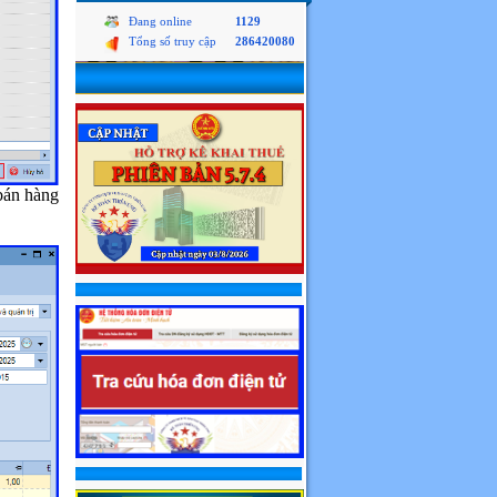
Đang online
1129
Tổng số truy cập
286420080
bán hàng