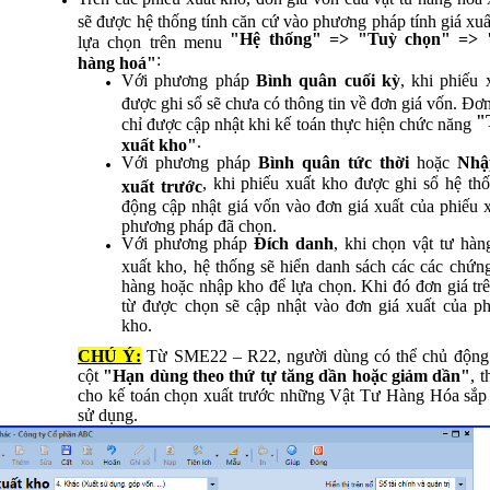
sẽ được hệ thống tính căn cứ vào phương pháp tính giá xu
"Hệ thống" => "Tuỳ chọn" => 
lựa chọn trên menu
:
hàng hoá"
Với phương pháp
Bình quân cuối kỳ
, khi phiếu 
được ghi sổ sẽ chưa có thông tin về đơn giá vốn. Đơ
"
chỉ được cập nhật khi kế toán thực hiện chức năng
.
xuất kho"
Với phương pháp
Bình quân tức thời
hoặc
Nhập
, khi phiếu xuất kho được ghi sổ hệ thố
xuất trước
động cập nhật giá vốn vào đơn giá xuất của phiếu x
phương pháp đã chọn.
Với phương pháp
Đích danh
, khi chọn vật tư hàn
xuất kho, hệ thống sẽ hiển danh sách các các chứn
hàng hoặc nhập kho để lựa chọn. Khi đó đơn giá tr
từ được chọn sẽ cập nhật vào đơn giá xuất của ph
kho.
CHÚ Ý:
Từ SME22 – R22, người dùng có thể chủ động
cột
"Hạn dùng theo thứ tự tăng dần hoặc giảm dần"
, 
cho kế toán chọn xuất trước những Vật Tư Hàng Hóa sắp
sử dụng.