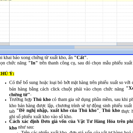
ha
*
hững ô dấu
(*)
là bắt buộc !
hi khai báo xong chứng từ xuất kho, ấn
"Cất"
.
họn chức năng
"In"
trên thanh công cụ, sau đó chọn mẫu phiếu xuất
CHÚ Ý:
Có thể bổ sung hoặc loại bỏ bớt mặt hàng trên phiếu xuất so với
"X
bán hàng bằng cách click chuột phải vào chọn chức năng
.
chứng từ"
Trường hợp
Thủ kho
có tham gia sử dụng phần mềm, sau khi ph
kho bán hàng được lập, chương trình sẽ tự động sinh phiếu xuất
"Đề nghị nhập, xuất kho của Thủ kho"
Thủ kho
tab
.
thực 
ghi sổ phiếu xuất kho vào sổ kho.
Cách xác định Đơn giá vốn của Vật Tư Hàng Hóa trên phi
như sau:
kho
Trên các phiếu xuất kho, đơn giá vốn của vật tư hàng hoá