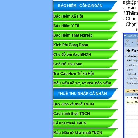
nghiệp 
BẢO HIỂM - CÔNG ĐOÀN
- Vào
"Thêm
Bảo Hiểm Xã Hội
- Chọn 
- Chọn 
Bảo Hiểm Y Tế
+
Bảo Hiểm Thất Nghiệp
Kinh Phí Công Đoàn
Chế độ ốm đau BHXH
Chế Độ Thai Sản
Trợ Cấp Hưu Trí Xã Hội
Mẫu biểu hồ sơ, tờ khai bảo hiểm
THUẾ THU NHẬP CÁ NHÂN
Quy định về thuế TNCN
Cách tính thuế TNCN
Kê khai thuế TNCN
Mẫu biểu tờ khai thuế TNCN