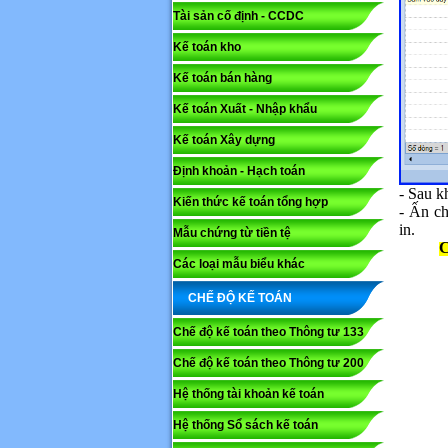
Tài sản cố định - CCDC
Kế toán kho
Mã capc
Kế toán bán hàng
Kế toán Xuất - Nhập khẩu
Lưu ý: N
Kế toán Xây dựng
Gửi
Định khoản - Hạch toán
- Sau k
Kiến thức kế toán tổng hợp
- Ấn c
in.
Mẫu chứng từ tiền tệ
Các loại mẫu biểu khác
CHẾ ĐỘ KẾ TOÁN
Chế độ kế toán theo Thông tư 133
Chế độ kế toán theo Thông tư 200
Hệ thống tài khoản kế toán
Hệ thống Sổ sách kế toán