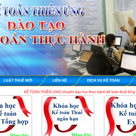
LUẬT THUẾ MỚI
LIÊN HỆ
DỊCH VỤ KẾ TOÁN
KẾ TOÁN THIÊN ƯNG chuyên dạy học thực hành kế toán t