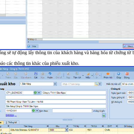
ống sẽ tự động lấy thông tin của khách hàng và hàng hóa từ chứng từ 
báo các thông tin khác của phiếu xuất kho.
n
*
 bình luận
*