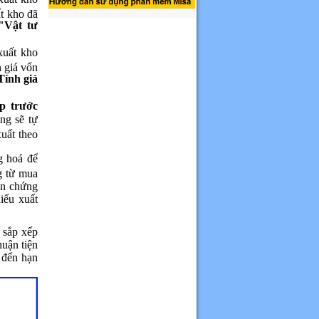
ất kho đã
"Vật tư
xuất kho
n giá vốn
Tính giá
 trước
ng sẽ tự
uất theo
g hoá để
g từ mua
ên chứng
iếu xuất
 sắp xếp
thuận tiện
 đến hạn