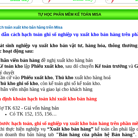
TỰ HỌC PHẦN MỀM KẾ TOÁN MISA
h toán xuất kho bán hàng trên Misa
dẫn cách hạch toán ghi sổ nghiệp vụ xuất kho bán hàng trên 
át sinh nghiệp vụ xuất kho bán vật tư, hàng hóa, thông thường
c hoạt động sau:
hân viên bán hàng
đề nghị xuất kho hàng bán
ế toán kho
lập
Phiếu xuất kho
, sau đó chuyển
Kế toán trưởng
và
G
ý duyệt
ăn cứ vào
Phiếu xuất kho
,
Thủ kho
xuất kho hàng hoá
hủ kho ghi sổ kho
, còn kế toán ghi sổ kế toán kho.
hân viên nhận hàng và giao lại cho khách hàng
h định khoản hạch toán khi xuất kho bán hàng
ợ TK 632 - Giá vốn hàng bán
Có TK 152, 155, 156…
 bước hạch toán, ghi sổ nghiệp vụ xuất kho bán hàng trên phần 
hi thực hiện nghiệp vụ
“Xuất kho bán hàng”
kế toán cần phải lập 
ận doanh thu bán hàng tab
"Bán hàng của phân hệ Bán hàng"
.