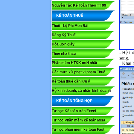
Nguyên Tắc Kế Toán Theo TT 99
KẾ TOÁN THUẾ
Thuế - Lệ Phí Môn Bài
Đăng Ký Thuế
Hóa đơn giấy
- Hệ th
Thuế nhà thầu
sang.
Phần mềm HTKK mới nhất
- Khai 
Các mức xử phạt vi phạm Thuế
Kế toán thuế cần lưu ý
Họ và tê
Hộ kinh doanh, cá nhân kinh doanh
KẾ TOÁN TỔNG HỢP
Nội dung
Tự học Kế toán trên Excel
Tự học Phần mềm kế toán Misa
Tự học phần mềm kế toán Fast