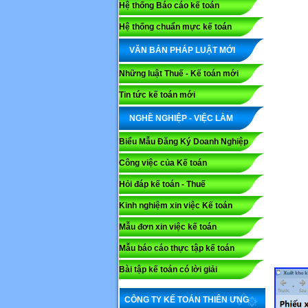
Hệ thống Báo cáo kế toán
Hệ thống chuẩn mực kế toán
VĂN BẢN PHÁP LUẬT MỚI
Những luật Thuế - Kế toán mới
Tin tức kế toán mới
NGHỀ NGHIỆP - VIỆC LÀM
Biểu Mẫu Đăng Ký Doanh Nghiệp
Công việc của Kế toán
Hỏi đáp kế toán - Thuế
Kinh nghiệm xin việc Kế toán
Mẫu đơn xin việc kế toán
Mẫu báo cáo thực tập kế toán
Bài tập kế toán có lời giải
CÔNG TY KẾ TOÁN THIÊN ƯNG