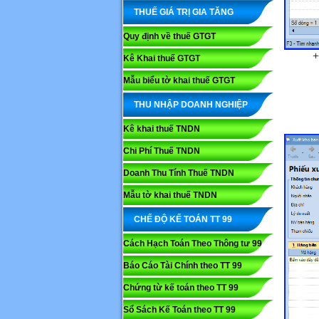
THUẾ GIÁ TRỊ GIA TĂNG
Quy định về thuế GTGT
+
Kê Khai thuế GTGT
Mẫu biểu tờ khai thuế GTGT
THU NHẬP DOANH NGHIỆP
Kê khai thuế TNDN
Chi Phí Thuế TNDN
Doanh Thu Tính Thuế TNDN
Mẫu tờ khai thuế TNDN
CHẾ ĐỘ KẾ TOÁN TT 99
Cách Hạch Toán Theo Thông tư 99
Báo Cáo Tài Chính theo TT 99
Chứng từ kế toán theo TT 99
Sổ Sách Kế Toán theo TT 99