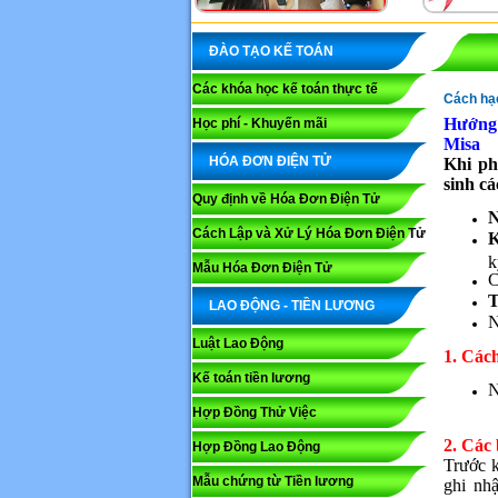
ĐÀO TẠO KẾ TOÁN
Các khóa học kế toán thực tế
Cách hạc
Hướng 
Học phí - Khuyến mãi
Misa
HÓA ĐƠN ĐIỆN TỬ
Khi ph
sinh cá
Quy định về Hóa Đơn Điện Tử
N
Cách Lập và Xử Lý Hóa Đơn Điện Tử
K
k
Mẫu Hóa Đơn Điện Tử
C
T
LAO ĐỘNG - TIỀN LƯƠNG
N
Luật Lao Động
1. Các
Kế toán tiền lương
N
Hợp Đồng Thử Việc
2. Các
Hợp Đồng Lao Động
Trước k
Mẫu chứng từ Tiền lương
ghi nh