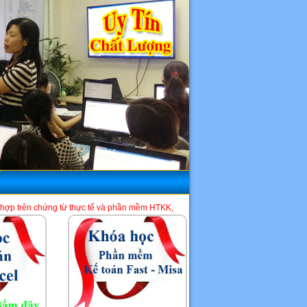
huế tổng hợp trên chứng từ thực tế và phần mềm HTKK, Excel, Misa. Là một địa ch
HCM