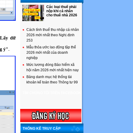
Các loại thuế phải
nộp khi cá nhân
cho thuê nhà 2026
Cách tính thuế thu nhập cá nhân
2026 mới nhất theo Nghị định
Lấy dữ
253
Mẫu thỏa ước lao động tập thể
g ý"
.
2026 mới nhất của doanh
nghiệp
Mức lương đóng Bảo hiểm xã
hội năm 2026 mới nhất hiện nay
Bảng danh mục hệ thống tài
khoản kế toán theo Thông tư 99
TÌM CHÚNG TÔI TRÊN FACEBOOK
THỐNG KÊ TRUY CẬP