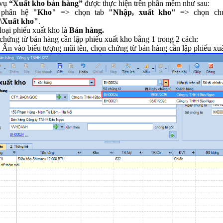
vụ
“Xuất kho bán hàng”
được thực hiện trên phần mềm như sau:
 phân hệ
"Kho"
=> chọn tab
"Nhập, xuất kho"
=> chọn ch
\Xuất kho"
.
loại phiếu xuất kho là
Bán hàng.
chứng từ bán hàng cần lập phiếu xuất kho bằng 1 trong 2 cách:
 Ấn vào biểu tượng mũi tên, chọn chứng từ bán hàng cần lập phiếu xuấ