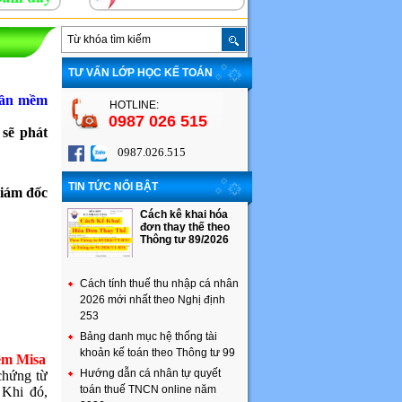
TƯ VẤN LỚP HỌC KẾ TOÁN
phần mềm
HOTLINE:
0987 026 515
 sẽ phát
0987.026.515
TIN TỨC NỔI BẬT
iám đốc
Cách kê khai hóa
đơn thay thế theo
Thông tư 89/2026
Cách tính thuế thu nhập cá nhân
2026 mới nhất theo Nghị định
253
Bảng danh mục hệ thống tài
khoản kế toán theo Thông tư 99
mềm Misa
Hướng dẫn cá nhân tự quyết
chứng từ
toán thuế TNCN online năm
 Khi đó,