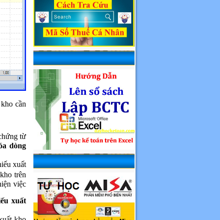
 kho cần
 chứng từ
óa dòng
iếu xuất
 kho trên
hiện việc
ếu xuất
 xuất kho