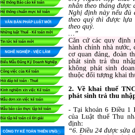
Hệ thống Báo cáo kế toán
nhân theo tháng được q
Nghị định này nếu đủ đ
Hệ thống chuẩn mực kế toán
theo quý thì được lựa
VĂN BẢN PHÁP LUẬT MỚI
theo quý.
…”
Những luật Thuế - Kế toán mới
Căn cứ các quy định 
Tin tức kế toán mới
hành chính nhà nước, 
NGHỀ NGHIỆP - VIỆC LÀM
cơ quan đảng, đoàn thể
phát sinh trả thu nhậ
Biểu Mẫu Đăng Ký Doanh Nghiệp
không phát sinh doan
Công việc của Kế toán
thuộc đối tượng khai t
Hỏi đáp kế toán - Thuế
2. Về khai thuế TN
Kinh nghiệm xin việc Kế toán
phát sinh trả thu nhậ
Mẫu đơn xin việc kế toán
- Tại khoản 6 Điều 1 
Mẫu báo cáo thực tập kế toán
của Luật thuế Thu nh
Bài tập kế toán có lời giải
định:
“6. Điều 24 được sửa đ
CÔNG TY KẾ TOÁN THIÊN ƯNG