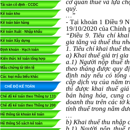
cơ quan thuế và lựa ch
Tài sản cố định - CCDC
quý.
Kế toán kho
…”
- Tại khoản 1 Điều 9 
Kế toán bán hàng
19/10/2020 của Chính 
Kế toán Xuất - Nhập khẩu
“Điều 9. Tiêu chí khai
gia tăng và thuế thu n
Kế toán Xây dựng
1. Tiêu chí khai thuế th
Định khoản - Hạch toán
a) Khai thuế giá trị gi
Kiến thức kế toán tổng hợp
a.1) Người nộp thuế th
theo tháng được quy đị
Mẫu chứng từ tiền tệ
định này nếu có tổng
Các loại mẫu biểu khác
cấp dịch vụ của năm tr
CHẾ ĐỘ KẾ TOÁN
thì được khai thuế giá
bán hàng hóa, cung c
Chế độ kế toán theo Thông tư 133
doanh thu trên các tờ k
Chế độ kế toán theo Thông tư 200
tính thuế trong năm dư
…
Hệ thống tài khoản kế toán
b) Khai thuế thu nhập 
Hệ thống Sổ sách kế toán
b.1) Người nộp thuế 