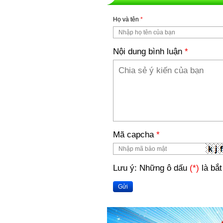
Họ và tên
*
Nội dung bình luận
*
Mã capcha
*
Lưu ý: Những ô dấu
(*)
là bắt
Gửi