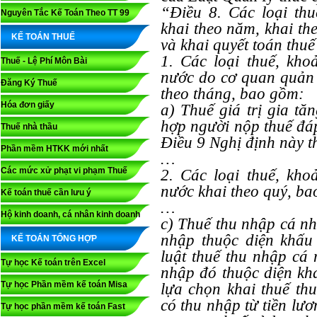
“Điều 8. Các loại thu
Nguyên Tắc Kế Toán Theo TT 99
khai theo năm, khai th
KẾ TOÁN THUẾ
và khai quyết toán thuế
1. Các loại thuế, kh
Thuế - Lệ Phí Môn Bài
nước do cơ quan quản l
Đăng Ký Thuế
theo tháng, bao gồm:
Hóa đơn giấy
a) Thuế giá
trị gia tă
hợp người nộp thuế đáp
Thuế nhà thầu
Điều 9 Nghị định này t
Phần mềm HTKK mới nhất
…
Các mức xử phạt vi phạm Thuế
2. Các loại thuế, kh
nước khai theo quý, b
Kế toán thuế cần lưu ý
…
Hộ kinh doanh, cá nhân kinh doanh
c) Thuế thu nhập cá nh
nhập thuộc diện khấu
KẾ TOÁN TỔNG HỢP
luật thuế thu nhập cá 
Tự học Kế toán trên Excel
nhập đó thuộc diện kha
Tự học Phần mềm kế toán Misa
lựa chọn khai thuế th
có thu nhập từ tiền lươn
Tự học phần mềm kế toán Fast