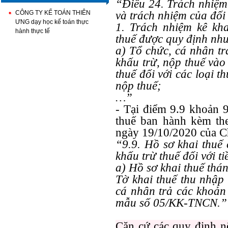
“Điều 24. Trách nhiệm 
CÔNG TY KẾ TOÁN THIÊN
và trách nhiệm của đối
ƯNG dạy học kế toán thực
1. Trách nhiệm kê kha
hành thực tế
thuế được quy định như
a) Tổ chức, cá nhân tr
khấu trừ, nộp thuế vào
thuế đối với các loại t
nộp thuế;
…”
- Tại điểm 9.9 khoản 
thuế ban hành kèm th
ngày 19/10/2020 của C
“9.9. Hồ sơ khai thuế 
khấu trừ thuế đối với ti
a) Hồ sơ khai thuế thá
n
Tờ khai thuế thu nhập
cá nhân trả
các khoả
n
mẫu số
05/KK-TNCN.”
Căn cứ các quy định nê