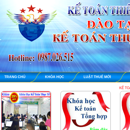
TRANG CHỦ
KHÓA HỌC
LUẬT THUẾ MỚI
KẾ TOÁN THIÊN ƯNG 