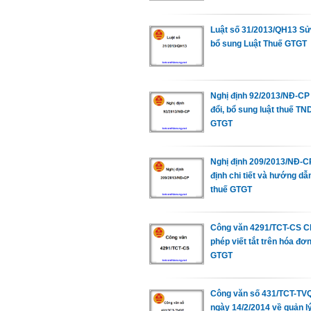
Luật số 31/2013/QH13 Sử
bổ sung Luật Thuế GTGT
Nghị định 92/2013/NĐ-CP
đổi, bổ sung luật thuế TN
GTGT
Nghị định 209/2013/NĐ-C
định chi tiết và hướng dẫn
thuế GTGT
Công văn 4291/TCT-CS C
phép viết tắt trên hóa đơ
GTGT
Công văn số 431/TCT-TV
ngày 14/2/2014 về quản l