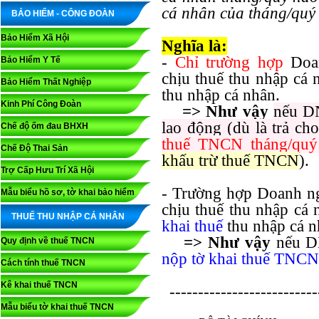
cá nhân của tháng/quý
BẢO HIỂM - CÔNG ĐOÀN
Bảo Hiểm Xã Hội
Nghĩa là:
-
Chỉ trường hợp
Doa
Bảo Hiểm Y Tế
chịu thuế thu nhập cá
Bảo Hiểm Thất Nghiệp
thu nhập cá nhân.
Kinh Phí Công Đoàn
=> Như vậy
nếu D
lao động (dù là trả c
Chế độ ốm đau BHXH
thuế TNCN tháng/quý
Chế Độ Thai Sản
khấu trừ thuế TNCN
).
Trợ Cấp Hưu Trí Xã Hội
- Trường hợp Doanh n
Mẫu biểu hồ sơ, tờ khai bảo hiểm
chịu thuế thu nhập cá 
THUẾ THU NHẬP CÁ NHÂN
khai thuế
thu nhập cá n
=> Như vậy
nếu 
Quy định về thuế TNCN
nộp tờ khai thuế TNCN
Cách tính thuế TNCN
Kê khai thuế TNCN
--------------------------
Mẫu biểu tờ khai thuế TNCN