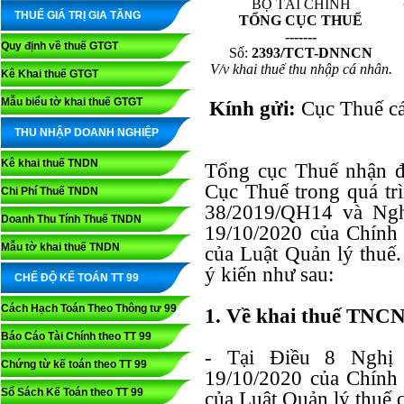
BỘ TÀI CHÍNH
THUẾ GIÁ TRỊ GIA TĂNG
T
Ổ
NG C
Ụ
C THUẾ
-------
Quy định về thuế GTGT
Số:
2393/TCT-DNNCN
V/v khai thuế thu nhập cá nhân.
Kê Khai thuế GTGT
Mẫu biểu tờ khai thuế GTGT
Kính gửi:
Cục Thuế các
THU NHẬP DOANH NGHIỆP
Kê khai thuế TNDN
Tổng cục Thuế nhận đ
Cục Thuế trong quá trì
Chi Phí Thuế TNDN
38/2019/QH14 và Ngh
Doanh Thu Tính Thuế TNDN
19/10/2020 của Chính 
Mẫu tờ khai thuế TNDN
của Luật Quản lý thuế
ý kiến như sau:
CHẾ ĐỘ KẾ TOÁN TT 99
Cách Hạch Toán Theo Thông tư 99
1. Về khai thuế TNCN
Báo Cáo Tài Chính theo TT 99
- Tại Điều 8 Nghị 
Chứng từ kế toán theo TT 99
19/10/2020 của Chính 
Sổ Sách Kế Toán theo TT 99
của Luật Quản lý thuế 