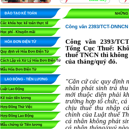
ĐÀO TẠO KẾ TOÁN
NHỮNG 
Các khóa học kế toán thực tế
Công văn 2393/TCT-DNNCN k
Học phí - Khuyến mãi
Công văn 2393/TCT
HÓA ĐƠN ĐIỆN TỬ
Tổng Cục Thuế: Khôn
Quy định về Hóa Đơn Điện Tử
thuế TNCN thì không 
của tháng/quý đó.
Cách Lập và Xử Lý Hóa Đơn Điện Tử
Mẫu Hóa Đơn Điện Tử
LAO ĐỘNG - TIỀN LƯƠNG
"Căn cứ các quy định n
nhân phát sinh trả th
Luật Lao Động
mới thuộc diện phải k
Kế toán tiền lương
trường hợp tổ chức, cá
chịu thuế thu nhập c
Hợp Đồng Thử Việc
chỉnh của Luật thuế Th
Hợp Đồng Lao Động
cá nhân không phát sin
Mẫu chứng từ Tiền lương
cá nhân tháng/quý nào 