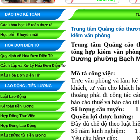
ĐÀO TẠO KẾ TOÁN
T
Các khóa học kế toán thực tế
Trung tâm Quảng cáo thươn
kiêm văn phòng
Học phí - Khuyến mãi
Trung tâm Quảng cáo t
HÓA ĐƠN ĐIỆN TỬ
tổng hợp kiêm văn phòn
Quy định về Hóa Đơn Điện Tử
Dương phường Bạch Ma
Cách Lập và Xử Lý Hóa Đơn Điện Tử
Mô tả công việc:
Mẫu Hóa Đơn Điện Tử
Trực văn phòng và làm kế t
LAO ĐỘNG - TIỀN LƯƠNG
khách, tư vấn cho khách 
thoảng phải đi công tác cá
Luật Lao Động
báo cáo thuế và báo cáo tài
Kế toán tiền lương
Số lượng cần tuyển: 1
Quyền lợi được hư
Hợp Đồng Thử Việc
Đầy đủ chế độ theo luật hi
Hợp Đồng Lao Động
Số năm kinh nghiệm: 1
Mẫu chứng từ Tiền lương
Yêu cầu bằng cấp: Kh