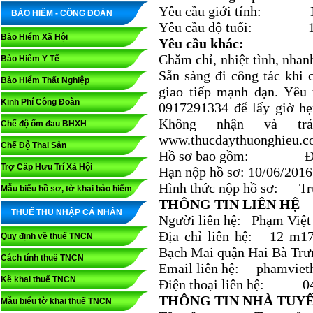
Yêu cầu giới tính: 
BẢO HIỂM - CÔNG ĐOÀN
Yêu cầu độ tuổi: 18 
Bảo Hiểm Xã Hội
Yêu cầu khác:
Chăm chỉ, nhiệt tình, nhan
Bảo Hiểm Y Tế
Sẵn sàng đi công tác khi 
Bảo Hiểm Thất Nghiệp
giao tiếp mạnh dạn. Yêu 
Kinh Phí Công Đoàn
0917291334 để lấy giờ hẹ
Không nhận và tr
Chế độ ốm đau BHXH
www.thucdaythuonghieu.co
Chế Độ Thai Sản
Hồ sơ bao gồm: Đầy
Trợ Cấp Hưu Trí Xã Hội
Hạn nộp hồ sơ: 10/06/2016
Hình thức nộp hồ sơ: Trự
Mẫu biểu hồ sơ, tờ khai bảo hiểm
THÔNG TIN LIÊN HỆ
THUẾ THU NHẬP CÁ NHÂN
Người liên hệ: Phạm Việt
Địa chỉ liên hệ: 12 m1
Quy định về thuế TNCN
Bạch Mai quận Hai Bà T
Cách tính thuế TNCN
Email liên hệ: phamvie
Kê khai thuế TNCN
Điện thoại liên hệ: 04
THÔNG TIN NHÀ TUY
Mẫu biểu tờ khai thuế TNCN