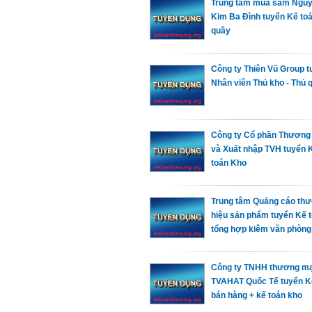
Trung tâm mua sắm Ngu
Kim Ba Đình tuyển Kế to
quầy
Công ty Thiên Vũ Group t
Nhân viên Thủ kho - Thủ 
Công ty Cổ phần Thương
và Xuất nhập TVH tuyển 
toán Kho
Trung tâm Quảng cáo th
hiệu sản phẩm tuyển Kế 
tổng hợp kiêm văn phòng
Công ty TNHH thương mạ
TVAHAT Quốc Tế tuyển K
bán hàng + kế toán kho