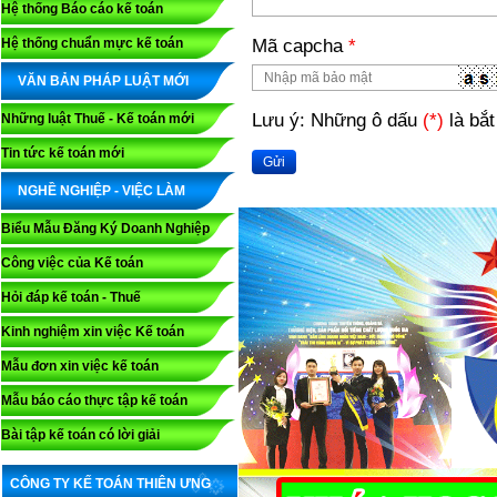
Hệ thống Báo cáo kế toán
Mã capcha
*
Hệ thống chuẩn mực kế toán
VĂN BẢN PHÁP LUẬT MỚI
Lưu ý: Những ô dấu
(*)
là bắt
Những luật Thuế - Kế toán mới
Tin tức kế toán mới
Gửi
NGHỀ NGHIỆP - VIỆC LÀM
Biểu Mẫu Đăng Ký Doanh Nghiệp
Công việc của Kế toán
Hỏi đáp kế toán - Thuế
Kinh nghiệm xin việc Kế toán
Mẫu đơn xin việc kế toán
Mẫu báo cáo thực tập kế toán
Bài tập kế toán có lời giải
CÔNG TY KẾ TOÁN THIÊN ƯNG