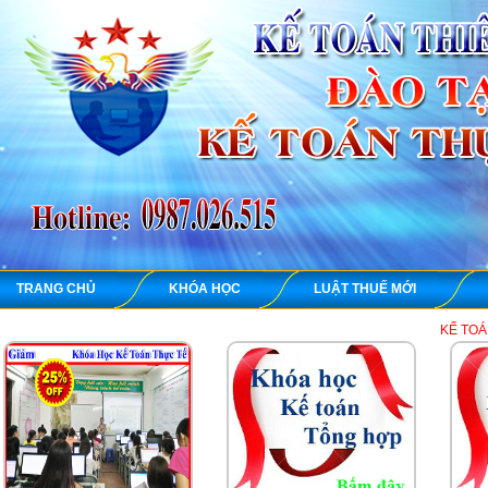
TRANG CHỦ
KHÓA HỌC
LUẬT THUẾ MỚI
KẾ TOÁN THIÊN ƯNG c