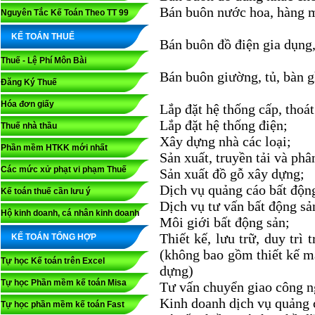
Bán buôn nước hoa, hàng 
Nguyên Tắc Kế Toán Theo TT 99
KẾ TOÁN THUẾ
Bán buôn đồ điện gia dụng,
Thuế - Lệ Phí Môn Bài
Bán buôn giường, tủ, bàn g
Đăng Ký Thuế
Hóa đơn giấy
Lắp đặt hệ thống cấp, thoát
Lắp đặt hệ thống điện;
Thuế nhà thầu
Xây dựng nhà các loại;
Phần mềm HTKK mới nhất
Sản xuất, truyền tải và phâ
Các mức xử phạt vi phạm Thuế
Sản xuất đồ gỗ xây dựng;
Dịch vụ quảng cáo bất độn
Kế toán thuế cần lưu ý
Dịch vụ tư vấn bất động sả
Hộ kinh doanh, cá nhân kinh doanh
Môi giới bất động sản;
Thiết kế, lưu trữ, duy trì 
KẾ TOÁN TỔNG HỢP
(không bao gồm thiết kế m
Tự học Kế toán trên Excel
dựng)
Tự học Phần mềm kế toán Misa
Tư vấn chuyển giao công n
Kinh doanh dịch vụ quảng 
Tự học phần mềm kế toán Fast