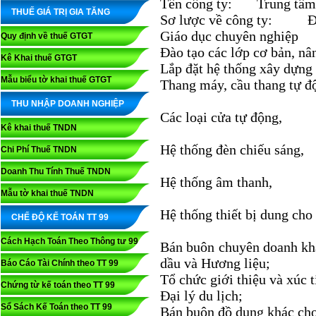
Tên công ty: Trung tâm 
THUẾ GIÁ TRỊ GIA TĂNG
Sơ lược về công ty: Đào
Giáo dục chuyên nghiệp
Quy định về thuế GTGT
Đào tạo các lớp cơ bản, n
Kê Khai thuế GTGT
Lắp đặt hệ thống xây dựng
Mẫu biểu tờ khai thuế GTGT
Thang máy, cầu thang tự đ
THU NHẬP DOANH NGHIỆP
Các loại cửa tự động,
Kê khai thuế TNDN
Hệ thống đèn chiếu sáng,
Chi Phí Thuế TNDN
Doanh Thu Tính Thuế TNDN
Hệ thống âm thanh,
Mẫu tờ khai thuế TNDN
Hệ thống thiết bị dung cho v
CHẾ ĐỘ KẾ TOÁN TT 99
Cách Hạch Toán Theo Thông tư 99
Bán buôn chuyên doanh khá
dầu và Hương liệu;
Báo Cáo Tài Chính theo TT 99
Tổ chức giới thiệu và xúc 
Chứng từ kế toán theo TT 99
Đại lý du lịch;
Sổ Sách Kế Toán theo TT 99
Bán buôn đồ dung khác cho