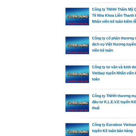
Công ty TNHH Thẩm Mỹ 
Tế Nha Khoa Liên Thanh 
Nhân viên kế toán kiêm lễ
Công ty cổ phần thương 
dịch vụ Việt Hương tuyể
viên kế toán
Công ty tư vấn và kinh d
Vietbay tuyển Nhân viên 
toán
Công ty TNHH thương mạ
đầu tư K.L.E.V.E tuyển Kế
thuế
Công ty Eurodoor Vietna
tuyển Kế toán bán hàng