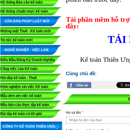
Hệ thống Báo cáo kế toán
Hệ thống chuẩn mực kế toán
Tải phần mềm hỗ trơ
VĂN BẢN PHÁP LUẬT MỚI
đây:
Những luật Thuế - Kế toán mới
TẢI
Tin tức kế toán mới
NGHỀ NGHIỆP - VIỆC LÀM
Kế toán Thiên Ưng 
Biểu Mẫu Đăng Ký Doanh Nghiệp
Công việc của Kế toán
Cùng chủ đề:
Hỏi đáp kế toán - Thuế
Kinh nghiệm xin việc Kế toán
Mẫu đơn xin việc kế toán
Mẫu báo cáo thực tập kế toán
Họ và tên
*
Bài tập kế toán có lời giải
CÔNG TY KẾ TOÁN THIÊN ƯNG