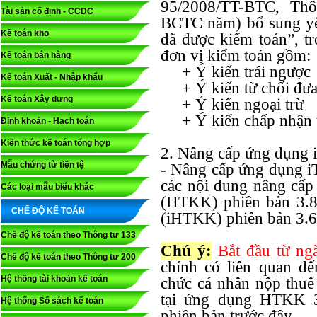
95/2008/TT-BTC, Th
Tài sản cố định - CCDC
BCTC năm) bổ sung yêu
Kế toán kho
đã được kiểm toán”, t
đơn vị kiểm toán gồm:
Kế toán bán hàng
+ Ý kiến trái ngược
Kế toán Xuất - Nhập khẩu
+ Ý kiến từ chối đưa 
Kế toán Xây dựng
+ Ý kiến ngoại trừ
+ Ý kiến chấp nhận 
Định khoản - Hạch toán
Kiến thức kế toán tổng hợp
2. Nâng cấp ứng dụng 
Mẫu chứng từ tiền tệ
- Nâng cấp ứng dụng i
các nội dung nâng cấp
Các loại mẫu biểu khác
(HTKK) phiên bản 3.8
CHẾ ĐỘ KẾ TOÁN
(iHTKK) phiên bản 3.6
Chế độ kế toán theo Thông tư 133
Chú ý:
Bắt đầu từ ng
Chế độ kế toán theo Thông tư 200
chính có liên quan đế
Hệ thống tài khoản kế toán
chức cá nhân nộp thuế
tại ứng dụng HTKK 3
Hệ thống Sổ sách kế toán
phiên bản trước đây.