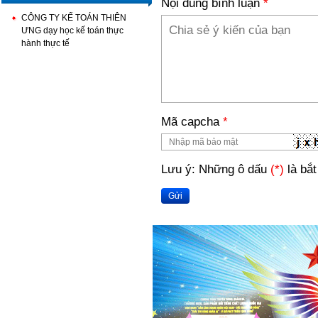
Nội dung bình luận
*
CÔNG TY KẾ TOÁN THIÊN
ƯNG dạy học kế toán thực
hành thực tế
Mã capcha
*
Lưu ý: Những ô dấu
(*)
là bắt
Gửi