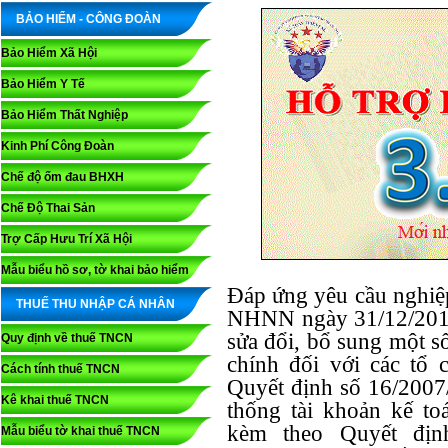
BẢO HIỂM - CÔNG ĐOÀN
Bảo Hiểm Xã Hội
Bảo Hiểm Y Tế
Bảo Hiểm Thất Nghiệp
Kinh Phí Công Đoàn
Chế độ ốm đau BHXH
Chế Độ Thai Sản
Trợ Cấp Hưu Trí Xã Hội
Mẫu biểu hồ sơ, tờ khai bảo hiểm
Đáp ứng yêu cầu nghiệ
THUẾ THU NHẬP CÁ NHÂN
NHNN ngày 31/12/2014
sửa đổi, bổ sung một s
Quy định về thuế TNCN
chính đối với các tổ
Cách tính thuế TNCN
Quyết định số 16/200
Kê khai thuế TNCN
thống tài khoản kế to
kèm theo Quyết đị
Mẫu biểu tờ khai thuế TNCN