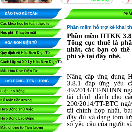
ĐÀO TẠO KẾ TOÁN
PHẦ
Các khóa học kế toán thực tế
Phần mềm hỗ trợ kê khai th
Học phí - Khuyến mãi
Phần mềm HTKK 3.8.1
Tổng cục thuế là ph
HÓA ĐƠN ĐIỆN TỬ
nhất, các bạn có th
Quy định về Hóa Đơn Điện Tử
phí về tại đây nhé.
Cách Lập và Xử Lý Hóa Đơn Điện Tử
Mẫu Hóa Đơn Điện Tử
Nâng cấp ứng dụng H
LAO ĐỘNG - TIỀN LƯƠNG
3.8.1 đáp ứng yêu c
49/2014/TT-NHNN ngày
Luật Lao Động
tài chính dành cho cá
Kế toán tiền lương
200/2014/TT-BTC ngày
tài chính hợp nhất, bá
Hợp Đồng Thử Việc
đầy đủ và dạng tóm lư
Hợp Đồng Lao Động
số yêu cầu của người s
Mẫu chứng từ Tiền lương