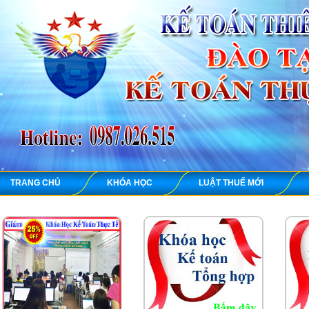
TRANG CHỦ
KHÓA HỌC
LUẬT THUẾ MỚI
KẾ TO