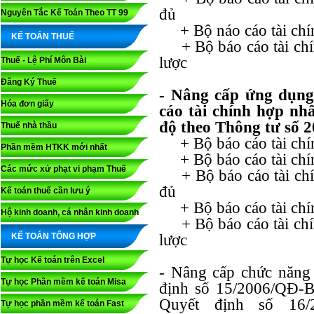
đủ
Nguyên Tắc Kế Toán Theo TT 99
+ Bộ náo cáo tài chín
KẾ TOÁN THUẾ
+ Bộ báo cáo tài chín
lược
Thuế - Lệ Phí Môn Bài
Đăng Ký Thuế
- Nâng cấp ứng dụng
Hóa đơn giấy
cáo tài chính hợp nhấ
độ theo Thông tư số 
Thuế nhà thầu
+ Bộ báo cáo tài chí
Phần mềm HTKK mới nhất
+ Bộ báo cáo tài chín
Các mức xử phạt vi phạm Thuế
+ Bộ báo cáo tài chín
đủ
Kế toán thuế cần lưu ý
+ Bộ báo cáo tài chín
Hộ kinh doanh, cá nhân kinh doanh
+ Bộ báo cáo tài chín
KẾ TOÁN TỔNG HỢP
lược
Tự học Kế toán trên Excel
- Nâng cấp chức năng 
Tự học Phần mềm kế toán Misa
định số 15/2006/QĐ-B
Quyết định số 16
Tự học phần mềm kế toán Fast