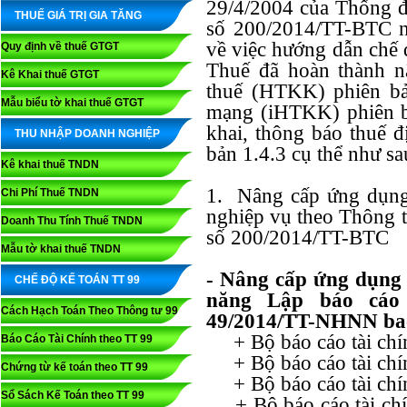
29/4/2004 của Thống 
THUẾ GIÁ TRỊ GIA TĂNG
số 200/2014/TT-BTC n
về việc hướng dẫn chế 
Quy định về thuế GTGT
Thuế đã hoàn thành n
Kê Khai thuế GTGT
thuế (HTKK) phiên bả
Mẫu biểu tờ khai thuế GTGT
mạng (iHTKK) phiên bả
khai, thông báo thuế 
THU NHẬP DOANH NGHIỆP
bản 1.4.3 cụ thể như sa
Kê khai thuế TNDN
1. Nâng cấp ứng dụn
Chi Phí Thuế TNDN
nghiệp vụ theo Thông
Doanh Thu Tính Thuế TNDN
số 200/2014/TT-BTC
Mẫu tờ khai thuế TNDN
- Nâng cấp ứng dụn
CHẾ ĐỘ KẾ TOÁN TT 99
năng Lập báo cáo 
Cách Hạch Toán Theo Thông tư 99
49/2014/TT-NHNN ba
+ Bộ báo cáo tài chí
Báo Cáo Tài Chính theo TT 99
+ Bộ báo cáo tài chí
Chứng từ kế toán theo TT 99
+ Bộ báo cáo tài chín
Sổ Sách Kế Toán theo TT 99
+ Bộ báo cáo tài chín