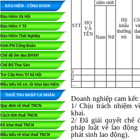
năm sinh
BẢO HIỂM - CÔNG ĐOÀN
Bảo Hiểm Xã Hội
Hộ
Cô
HỌ
STT
khẩu
vi
Bảo Hiểm Y Tế
VÀ
thường
đa
TÊN
Bảo Hiểm Thất Nghiệp
trú
l
Nam
Nữ
Kinh Phí Công Đoàn
Chế độ ốm đau BHXH
Chế Độ Thai Sản
1
Trợ Cấp Hưu Trí Xã Hội
2
…
Mẫu biểu hồ sơ, tờ khai bảo hiểm
THUẾ THU NHẬP CÁ NHÂN
Doanh nghiệp cam kết:
1/ Chịu trách nhiệm v
Quy định về thuế TNCN
khai.
Cách tính thuế TNCN
2/ Đã giải quyết chế
Kê khai thuế TNCN
pháp luật về lao động
phát sinh lao động).
Mẫu biểu tờ khai thuế TNCN