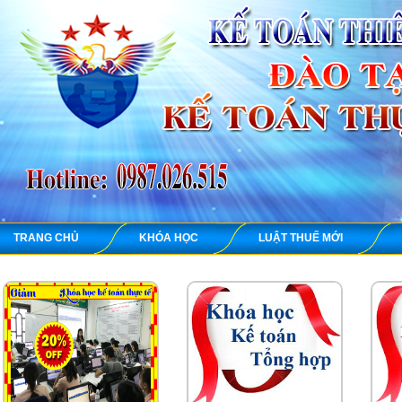
TRANG CHỦ
KHÓA HỌC
LUẬT THUẾ MỚI