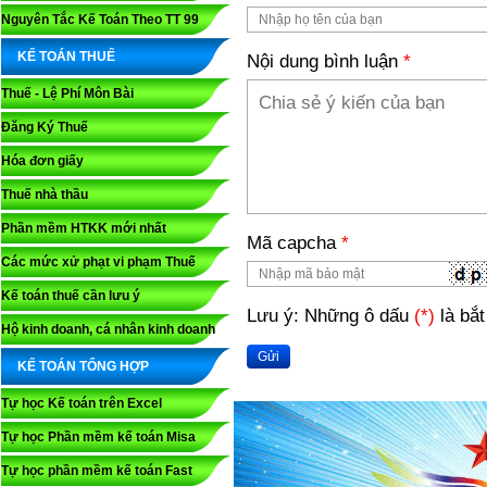
Nguyên Tắc Kế Toán Theo TT 99
KẾ TOÁN THUẾ
Nội dung bình luận
*
Thuế - Lệ Phí Môn Bài
Đăng Ký Thuế
Hóa đơn giấy
Thuế nhà thầu
Phần mềm HTKK mới nhất
Mã capcha
*
Các mức xử phạt vi phạm Thuế
Kế toán thuế cần lưu ý
Lưu ý: Những ô dấu
(*)
là bắt
Hộ kinh doanh, cá nhân kinh doanh
Gửi
KẾ TOÁN TỔNG HỢP
Tự học Kế toán trên Excel
Tự học Phần mềm kế toán Misa
Tự học phần mềm kế toán Fast