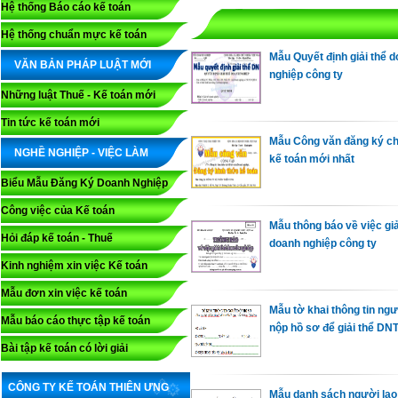
Hệ thống Báo cáo kế toán
Hệ thống chuẩn mực kế toán
Mẫu Quyết định giải thể 
VĂN BẢN PHÁP LUẬT MỚI
nghiệp công ty
Những luật Thuế - Kế toán mới
Tin tức kế toán mới
Mẫu Công văn đăng ký ch
NGHỀ NGHIỆP - VIỆC LÀM
kế toán mới nhất
Biểu Mẫu Đăng Ký Doanh Nghiệp
Công việc của Kế toán
Mẫu thông báo về việc giả
Hỏi đáp kế toán - Thuế
doanh nghiệp công ty
Kinh nghiệm xin việc Kế toán
Mẫu đơn xin việc kế toán
Mẫu tờ khai thông tin ng
Mẫu báo cáo thực tập kế toán
nộp hồ sơ để giải thể DN
Bài tập kế toán có lời giải
CÔNG TY KẾ TOÁN THIÊN ƯNG
Mẫu danh sách người lao